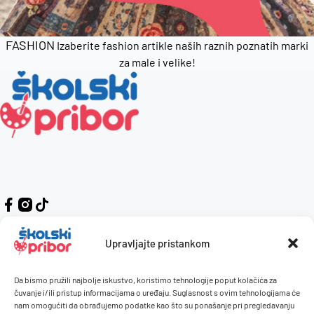
FASHION
Izaberite fashion artikle naših raznih poznatih marki
za male i velike!
Upravljajte pristankom
Da bismo pružili najbolje iskustvo, koristimo tehnologije poput kolačića za
Kontakt
Naručivanje i plaćanje
čuvanje i/ili pristup informacijama o uređaju. Suglasnost s ovim tehnologijama će
nam omogućiti da obrađujemo podatke kao što su ponašanje pri pregledavanju
O nama
Uvjeti korištenja