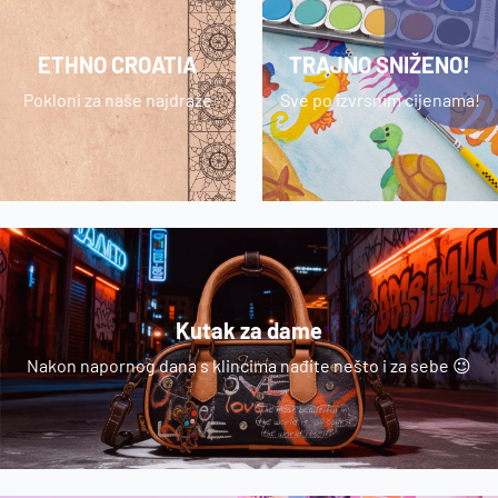
ETHNO CROATIA
TRAJNO SNIŽENO!
Pokloni za naše najdraže
Sve po izvrsnim cijenama!
Kutak za dame
Nakon napornog dana s klincima nađite nešto i za sebe 😉
Vidi detalje