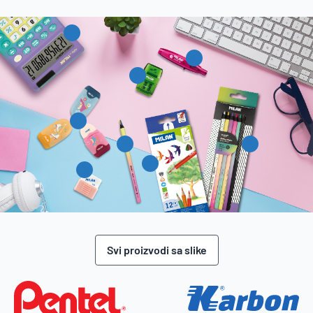
04
06
08
01
03
05
02
07
Svi proizvodi sa slike