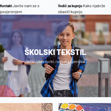
Javite nam se s
Kako njabrže
Kontakt
Vodič za kupnju
povjerenjem
obaviti kupnju
ŠKOLSKI TEKSTIL
Veliki izbor torbi, ruksaka i pernica
Dodaj u košaricu