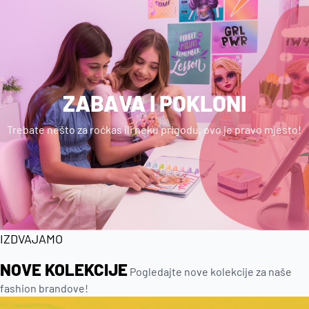
ZABAVA I POKLONI
Trebate nešto za roćkas ili neku prigodu, ovo je pravo mjesto!
IZDVAJAMO
NOVE KOLEKCIJE
Pogledajte nove kolekcije za naše
fashion brandove!