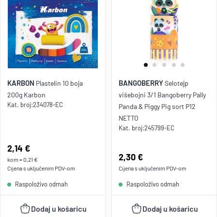
KARBON
BANGOBERRY
Plastelin 10 boja
Selotejp
200g Karbon
višebojni 3/1 Bangoberry Pally
Kat. broj:
234078-EC
Panda & Piggy Pig sort P12
NETTO
Kat. broj:
245799-EC
Cijena:
2,14 €
Cijena:
2,30 €
kom
=
0,21 €
Cijena s uključenim
PDV
-om
Cijena s uključenim
PDV
-om
Raspoloživo odmah
Raspoloživo odmah
Dodaj u košaricu
Dodaj u košaricu