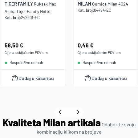
TIGER FAMILY
MILAN
Ruksak Max
Gumica Milan 4024
Kat. broj:
04494-EC
Aloha Tiger Family Netto
Kat. broj:
242901-EC
Cijena:
58,50 €
Cijena:
0,46 €
Cijena s uključenim
PDV
-om
Cijena s uključenim
PDV
-om
Raspoloživo odmah
Raspoloživo odmah
Dodaj u košaricu
Dodaj u košaricu
Kvaliteta Milan artikala
Odaberite svoju
kombinaciju klikom na brojeve