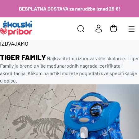
BESPLATNA DOSTAVA za narudžbe iznad 25 €!
IZDVAJAMO
TIGER FAMILY
Najkvalitetniji izbor za vaše školarce! Tiger
Family je brend s više međunarodnih nagrada, cerifikata i
akreditacija. Klikom na artikl možete pogledati sve specifikacije
u opisu.