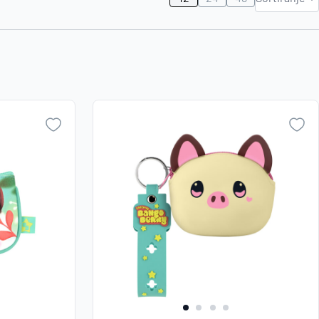
Najviša
Zaboravili ste lozinku?
cijena
Najniža
cijena
VI STE NA WEBSHOP-U?
Naziv A-
Z
Kreirajte korisnički račun
Naziv Z-
A