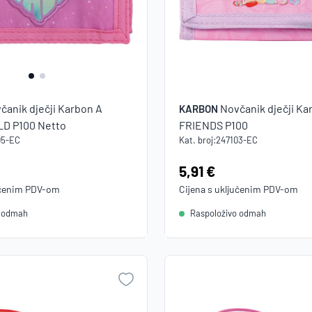
čanik dječji Karbon A
Novčanik dječji Ka
KARBON
LD P100 Netto
FRIENDS P100
05-EC
Kat. broj:
247103-EC
Cijena:
5,91 €
učenim
PDV
-om
Cijena s uključenim
PDV
-om
o odmah
Raspoloživo odmah