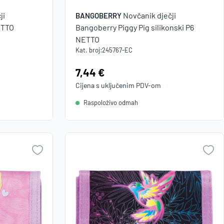
ji
Novčanik dječji
BANGOBERRY
ETTO
Bangoberry Piggy Pig silikonski P6
NETTO
Kat. broj:
245767-EC
Cijena:
7,44 €
Cijena s uključenim
PDV
-om
Raspoloživo odmah