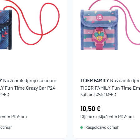
Novčanik dječji s uzicom
Novčanik dječ
Y
TIGER FAMILY
Y Fun Time Crazy Car P24
TIGER FAMILY Fun Time Emi
14-EC
Kat. broj:
248313-EC
Cijena:
10,50 €
učenim
PDV
-om
Cijena s uključenim
PDV
-om
o odmah
Raspoloživo odmah