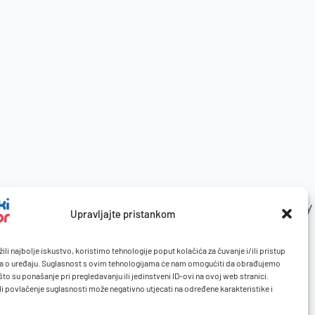
Upravljajte pristankom
ili najbolje iskustvo, koristimo tehnologije poput kolačića za čuvanje i/ili pristup
a o uređaju. Suglasnost s ovim tehnologijama će nam omogućiti da obrađujemo
to su ponašanje pri pregledavanju ili jedinstveni ID-ovi na ovoj web stranici.
li povlačenje suglasnosti može negativno utjecati na određene karakteristike i