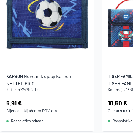
Novčanik dječji Karbon
KARBON
TIGER FAMIL
NETTED P100
TIGER FAMIL
Kat. broj:
247102-EC
Kat. broj:
2483
Cijena:
5,91 €
Cijena:
10,50 €
Cijena s uključenim
PDV
-om
Cijena s uklj
Raspoloživo odmah
Raspoloživ