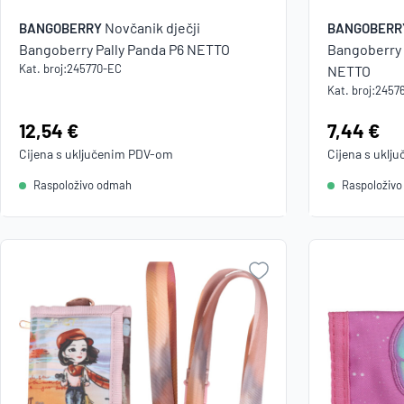
Novčanik dječji
BANGOBERRY
BANGOBERR
Bangoberry Pally Panda P6 NETTO
Bangoberry P
Kat. broj:
245770-EC
NETTO
Kat. broj:
2457
Cijena:
12,54 €
Cijena:
7,44 €
Cijena s uključenim
PDV
-om
Cijena s uklj
Raspoloživo odmah
Raspoloživ