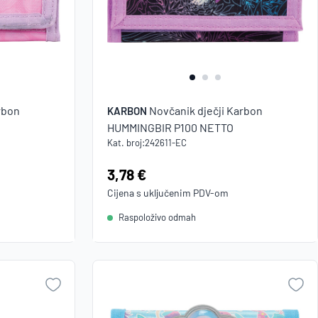
rbon
Novčanik dječji Karbon
KARBON
HUMMINGBIR P100 NETTO
Kat. broj:
242611-EC
Cijena:
3,78 €
Cijena s uključenim
PDV
-om
Raspoloživo odmah