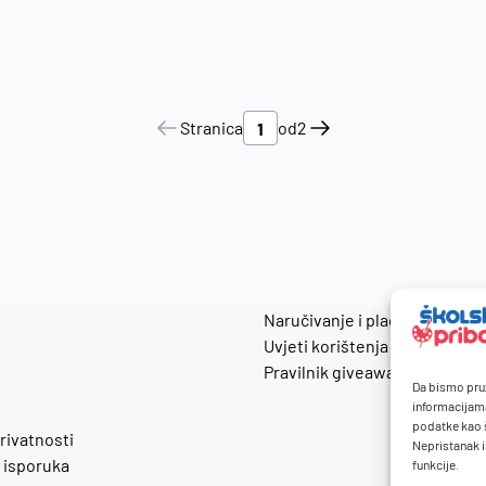
Stranica
od
2
Naručivanje i plaćanje
Uvjeti korištenja
Pravilnik giveaway
Da bismo pruž
informacijam
podatke kao š
privatnosti
Nepristanak i
 isporuka
funkcije.