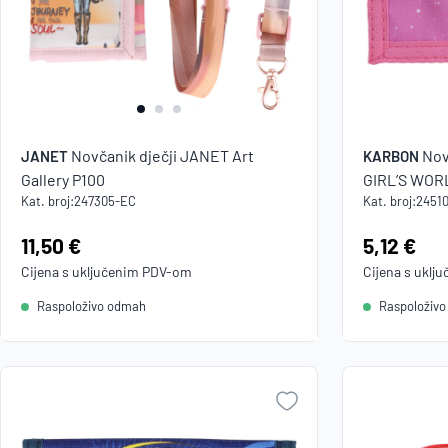
Novčanik dječji JANET Art
Nov
JANET
KARBON
Gallery P100
GIRL’S WOR
Kat. broj:
247305-EC
Kat. broj:
2451
Cijena:
11,50 €
Cijena:
5,12 €
Cijena s uključenim
PDV
-om
Cijena s uklj
Raspoloživo odmah
Raspoloživ