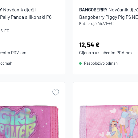
Novčanik dječji
Novčanik dječ
Y
BANGOBERRY
ally Panda silikonski P6
Bangoberry Piggy Pig P6 N
Kat. broj:
245771-EC
66-EC
Cijena:
12,54 €
učenim
PDV
-om
Cijena s uključenim
PDV
-om
o odmah
Raspoloživo odmah