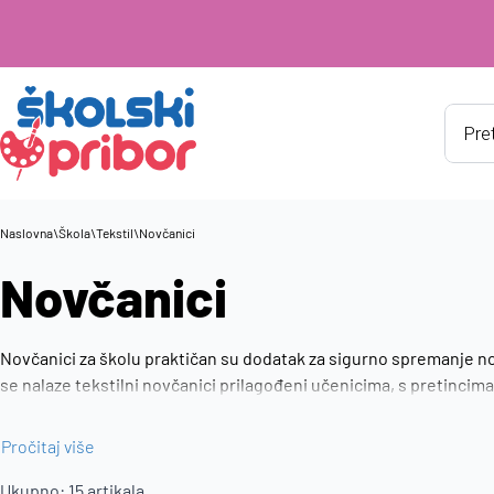
Produ
searc
Naslovna
\
Škola
\
Tekstil
\
Novčanici
Novčanici
Novčanici za školu praktičan su dodatak za sigurno spremanje no
se nalaze tekstilni novčanici prilagođeni učenicima, s pretincim
materijali i kompaktni modeli čine ih praktičnim izborom za učen
Pročitaj više
Ukupno:
15
artikala