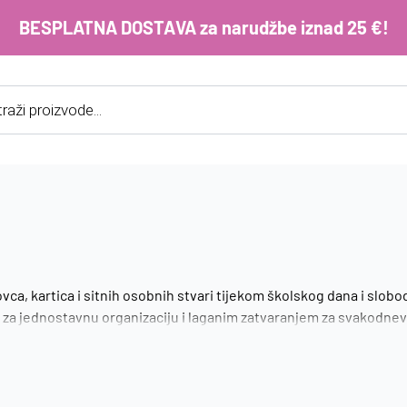
BESPLATNA DOSTAVA za narudžbe iznad 25 €!
cts
h
E-m
ko
im
Lo
vca, kartica i sitnih osobnih stvari tijekom školskog dana i slo
a za jednostavnu organizaciju i laganim zatvaranjem za svakodnevn
ike osnovne i srednje škole.