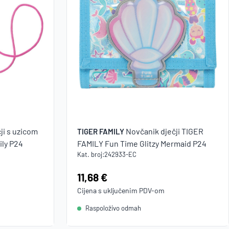
ji s uzicom
Novčanik dječji TIGER
TIGER FAMILY
ly P24
FAMILY Fun Time Glitzy Mermaid P24
Kat. broj:
242933-EC
Cijena:
11,68 €
Cijena s uključenim
PDV
-om
Raspoloživo odmah