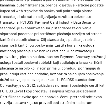
kanalima, putem Interneta, prenosi osjetljive kartične podatke
kupca od web trgovine do banke, radi pokretanja platne
transakcije i obrnuto, radi javljanja rezultata pokrenute
transakcije.
PCI DSS (Payment Card Industry Data Security
Standard) je sveobuhvatan skup standarda za očuvanje
sigurnosti podataka pri kartičnom plaćanju razvijen od strane
kartičnih platnih shema.
Cilj standarda je podizanje razine
sigurnosti kartičnog poslovanja i zaštita korisnika usluga
kartičnog plaćanja. Sve banke i kartične kuće izdavatelji i
prihvatitelji platnih kartica, Internet Payment Gateway pružatelji
usluga i ostali poslovni subjekti koji sudjeluju u lancu kartičnih
plaćanja te na bilo koji način primaju, obrađuju, pohranjuju ili
prosljeđuju kartične podatke, bez obzira na obujam poslovanja,
dužni su svoje poslovanje uskladiti s PCI DSS standardom.
CorvusPay je od 2012. sukladan s normom i posjeduje certifikat
PCI DSS Level 1 koji predstavlja najvišu razinu usklađenosti.
Certifikat se svake godine obnavlja, čemu prethodi zahtjevna
revizija sustava koja se provodi pod stručnim nadzorom