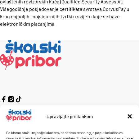
ovlaštenih revizorskih kuća (Qualified Security Assessor).
Višegodišnje posjedovanje certifikata svrstava CorvusPay u
krug najboljih i najsigurnijih tvrtki u svijetu koje se bave
elektroničkim plaćanjima.
Upravljajte pristankom
Da bismo pružili najbolje iskustvo, koristimo tehnologije poput kolačića za
Kontakt
Naručivanje i plaćanje
čuvanje i/ili pristup informacijama o uređaju. Suglasnost s ovim tehnologijama će