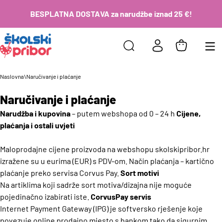
BESPLATNA DOSTAVA za narudžbe iznad 25 €!
Naslovna
\
Naručivanje i plaćanje
Naručivanje i plaćanje
Narudžba i kupovina
– putem webshopa od 0 – 24 h
Cijene,
plaćanja i ostali uvjeti
Maloprodajne cijene proizvoda na webshopu skolskipribor.hr
izražene su u eurima (EUR) s PDV-om. Način plaćanja – kartično
plaćanje preko servisa Corvus Pay.
Sort motivi
Na artiklima koji sadrže sort motiva/dizajna nije moguće
pojedinačno izabirati iste.
CorvusPay servis
Internet Payment Gateway (IPG) je softversko rješenje koje
povezuje online prodajno mjesto s bankom tako da sigurnim