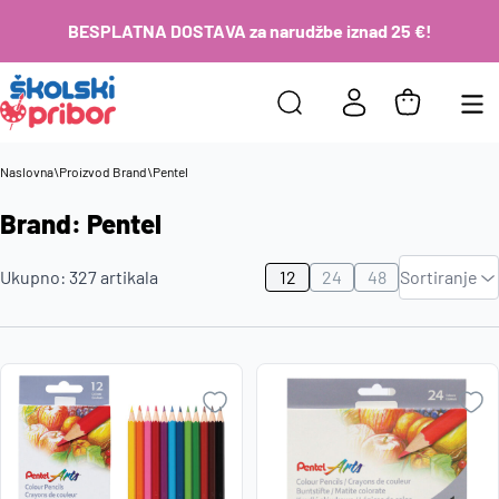
BESPLATNA DOSTAVA za narudžbe iznad 25 €!
Naslovna
\
Proizvod Brand
\
Pentel
Brand: Pentel
Zadano
Ukupno:
327
artikala
12
24
48
Sortiranje
Najviša
cijena
Najniža
cijena
Naziv A-
Z
Naziv Z-
A