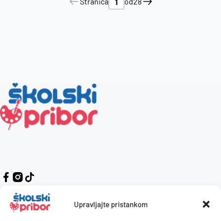
Stranica
od
28
Upravljajte pristankom