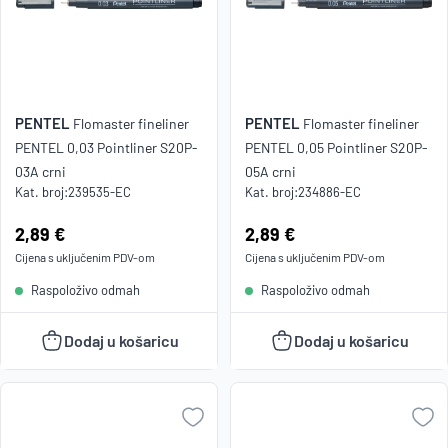
PENTEL
PENTEL
Flomaster fineliner
Flomaster fineliner
PENTEL 0,03 Pointliner S20P-
PENTEL 0,05 Pointliner S20P-
03A crni
05A crni
Kat. broj:
239535-EC
Kat. broj:
234886-EC
Cijena:
2,89 €
Cijena:
2,89 €
Cijena s uključenim
PDV
-om
Cijena s uključenim
PDV
-om
Raspoloživo odmah
Raspoloživo odmah
Dodaj u košaricu
Dodaj u košaricu