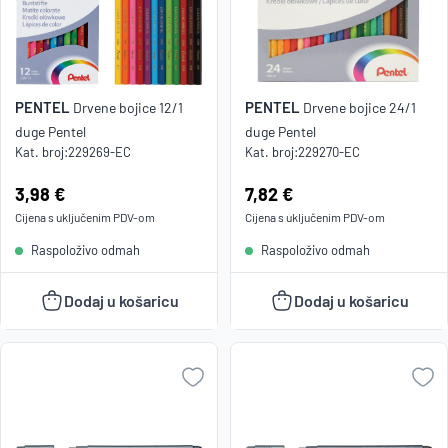
PENTEL
PENTEL
Drvene bojice 12/1
Drvene bojice 24/1
duge Pentel
duge Pentel
Kat. broj:
229269-EC
Kat. broj:
229270-EC
Cijena:
3,98 €
Cijena:
7,82 €
Cijena s uključenim
PDV
-om
Cijena s uključenim
PDV
-om
Raspoloživo odmah
Raspoloživo odmah
Dodaj u košaricu
Dodaj u košaricu