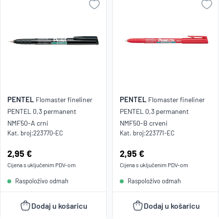
PENTEL
PENTEL
Flomaster fineliner
Flomaster fineliner
PENTEL 0,3 permanent
PENTEL 0,3 permanent
NMF50-A crni
NMF50-B crveni
Kat. broj:
223770-EC
Kat. broj:
223771-EC
Cijena:
2,95 €
Cijena:
2,95 €
Cijena s uključenim
PDV
-om
Cijena s uključenim
PDV
-om
Raspoloživo odmah
Raspoloživo odmah
Dodaj u košaricu
Dodaj u košaricu