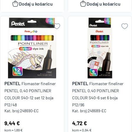
Dodaj u košaricu
Dodaj u košaricu
PENTEL
PENTEL
Flomaster fineliner
Flomaster fineliner
PENTEL 0,40 POINTLINER
PENTEL 0,40 POINTLINER
COLOUR S40-12 set 12 boja
COLOUR S40-6 set 6 boja
P12/48
P12/96
Kat. broj:
248690-EC
Kat. broj:
248689-EC
Cijena:
9,44 €
Cijena:
4,72 €
kom
=
1,89 €
kom
=
0,94 €