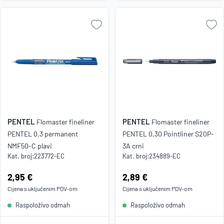
PENTEL
PENTEL
Flomaster fineliner
Flomaster fineliner
PENTEL 0,3 permanent
PENTEL 0,30 Pointliner S20P-
NMF50-C plavi
3A crni
Kat. broj:
223772-EC
Kat. broj:
234889-EC
Cijena:
2,95 €
Cijena:
2,89 €
Cijena s uključenim
PDV
-om
Cijena s uključenim
PDV
-om
Raspoloživo odmah
Raspoloživo odmah