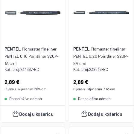
PENTEL
PENTEL
Flomaster fineliner
Flomaster fineliner
PENTEL 0,10 Pointliner S20P-
PENTEL 0,20 Pointliner S20P-
1A crni
2A crni
Kat. broj:
234887-EC
Kat. broj:
239536-EC
Cijena:
2,89 €
Cijena:
2,89 €
Cijena s uključenim
PDV
-om
Cijena s uključenim
PDV
-om
Raspoloživo odmah
Raspoloživo odmah
Dodaj u košaricu
Dodaj u košaricu