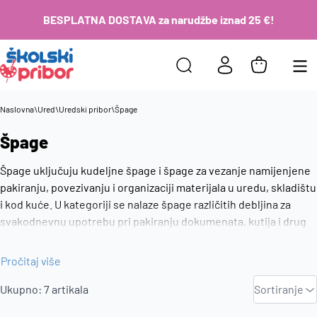
BESPLATNA DOSTAVA za narudžbe iznad 25 €!
Naslovna
\
Ured
\
Uredski pribor
\
Špage
Špage
Špage uključuju kudeljne špage i špage za vezanje namijenjene
pakiranju, povezivanju i organizaciji materijala u uredu, skladištu
i kod kuće. U kategoriji se nalaze špage različitih debljina za
svakodnevnu upotrebu pri pakiranju dokumenata, kutija i drugih
predmeta. Špage su dio uredskog pribora za vezanje i pripremu
materijala u svakodnevnim zadacima.
Pročitaj više
Zadano
Ukupno:
7
artikala
Sortiranje
Najviša
cijena