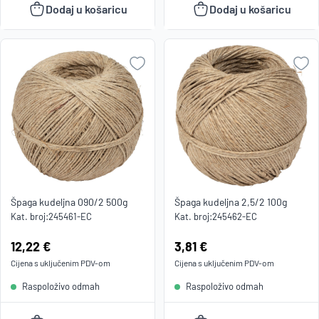
Dodaj u košaricu
Dodaj u košaricu
Špaga kudeljna 090/2 500g
Špaga kudeljna 2,5/2 100g
Kat. broj:
245461-EC
Kat. broj:
245462-EC
Cijena:
12,22 €
Cijena:
3,81 €
Cijena s uključenim
PDV
-om
Cijena s uključenim
PDV
-om
Raspoloživo odmah
Raspoloživo odmah