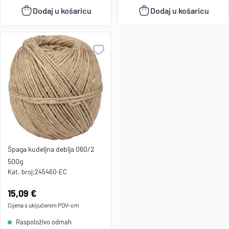
Dodaj u košaricu
Dodaj u košaricu
Špaga kudeljna deblja 060/2
500g
Kat. broj:
245460-EC
Cijena:
15,09 €
Cijena s uključenim
PDV
-om
Raspoloživo odmah