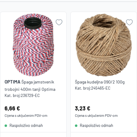
Najniža
cijena
Naziv A-
Z
Naziv Z-
A
OPTIMA
Špaga jamstvenik
Špaga kudeljna 090/2 100g
Kat. broj:
245465-EC
trobojni 400m tanji Optima
Kat. broj:
236729-EC
Cijena:
6,66 €
Cijena:
3,23 €
Cijena s uključenim
PDV
-om
Cijena s uključenim
PDV
-om
Raspoloživo odmah
Raspoloživo odmah