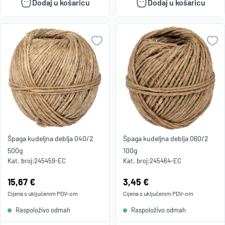
Dodaj u košaricu
Dodaj u košaricu
Špaga kudeljna deblja 040/2
Špaga kudeljna deblja 060/2
500g
100g
Kat. broj:
245459-EC
Kat. broj:
245464-EC
Cijena:
15,67 €
Cijena:
3,45 €
Cijena s uključenim
PDV
-om
Cijena s uključenim
PDV
-om
Raspoloživo odmah
Raspoloživo odmah