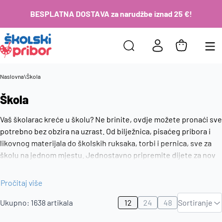
BESPLATNA DOSTAVA za narudžbe iznad 25 €!
Naslovna
\
Škola
Škola
Vaš školarac kreće u školu? Ne brinite, ovdje možete pronaći sve
potrebno bez obzira na uzrast. Od bilježnica, pisaćeg pribora i
likovnog materijala do školskih ruksaka, torbi i pernica, sve za
školu na jednom mjestu. Jednostavno pripremite dijete za novu
školsku godinu uz kvalitetan i praktičan školski pribor.
Pročitaj više
Zadano
Ukupno:
1638
artikala
12
24
48
Sortiranje
Najviša
cijena