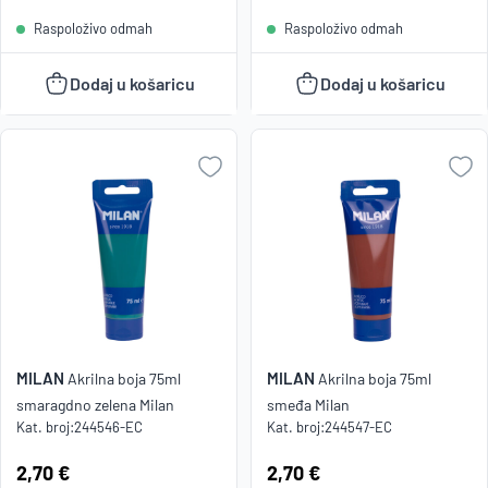
Raspoloživo odmah
Raspoloživo odmah
Dodaj u košaricu
Dodaj u košaricu
MILAN
MILAN
Akrilna boja 75ml
Akrilna boja 75ml
smaragdno zelena Milan
smeđa Milan
Kat. broj:
244546-EC
Kat. broj:
244547-EC
Cijena:
2,70 €
Cijena:
2,70 €