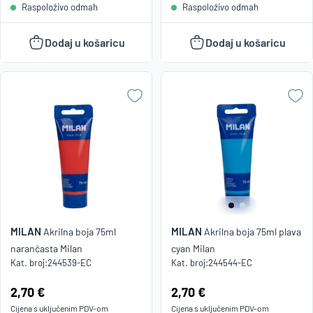
Raspoloživo odmah
Raspoloživo odmah
Dodaj u košaricu
Dodaj u košaricu
MILAN
MILAN
Akrilna boja 75ml
Akrilna boja 75ml plava
narančasta Milan
cyan Milan
Kat. broj:
244539-EC
Kat. broj:
244544-EC
Cijena:
2,70 €
Cijena:
2,70 €
Cijena s uključenim
PDV
-om
Cijena s uključenim
PDV
-om