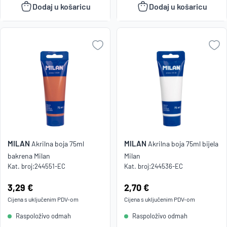
Dodaj u košaricu
Dodaj u košaricu
MILAN
MILAN
Akrilna boja 75ml
Akrilna boja 75ml bijela
bakrena Milan
Milan
Kat. broj:
244551-EC
Kat. broj:
244536-EC
Cijena:
3,29 €
Cijena:
2,70 €
Cijena s uključenim
PDV
-om
Cijena s uključenim
PDV
-om
Raspoloživo odmah
Raspoloživo odmah