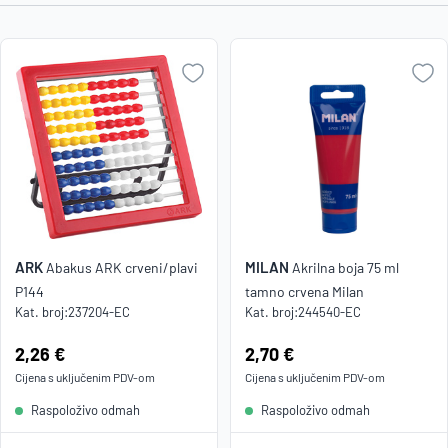
Najniža
cijena
Naziv A-
Z
Naziv Z-
A
ARK
MILAN
Abakus ARK crveni/plavi
Akrilna boja 75 ml
P144
tamno crvena Milan
Kat. broj:
237204-EC
Kat. broj:
244540-EC
Cijena:
2,26 €
Cijena:
2,70 €
Cijena s uključenim
PDV
-om
Cijena s uključenim
PDV
-om
Raspoloživo odmah
Raspoloživo odmah