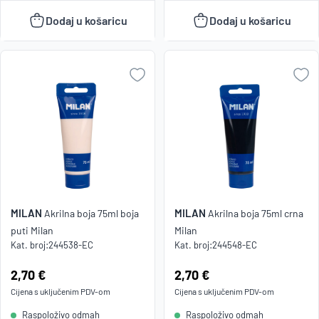
Dodaj u košaricu
Dodaj u košaricu
MILAN
MILAN
Akrilna boja 75ml boja
Akrilna boja 75ml crna
puti Milan
Milan
Kat. broj:
244538-EC
Kat. broj:
244548-EC
Cijena:
2,70 €
Cijena:
2,70 €
Cijena s uključenim
PDV
-om
Cijena s uključenim
PDV
-om
Raspoloživo odmah
Raspoloživo odmah