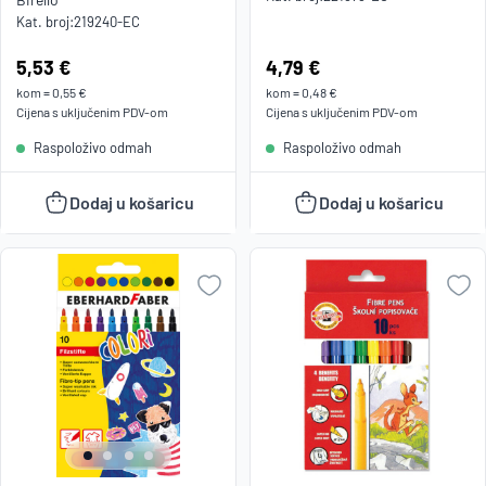
Kat. broj:
219240-EC
Cijena:
5,53 €
Cijena:
4,79 €
kom
=
0,55 €
kom
=
0,48 €
Cijena s uključenim
PDV
-om
Cijena s uključenim
PDV
-om
Raspoloživo odmah
Raspoloživo odmah
Dodaj u košaricu
Dodaj u košaricu