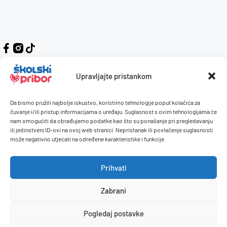
Upravljajte pristankom
Da bismo pružili najbolje iskustvo, koristimo tehnologije poput kolačića za
Kontakt
Naručivanje i plaćanje
čuvanje i/ili pristup informacijama o uređaju. Suglasnost s ovim tehnologijama će
nam omogućiti da obrađujemo podatke kao što su ponašanje pri pregledavanju
O nama
Uvjeti korištenja
ili jedinstveni ID-ovi na ovoj web stranici. Nepristanak ili povlačenje suglasnosti
Pravilnik giveaway
može negativno utjecati na određene karakteristike i funkcije.
Politika privatnosti
Prihvati
Dostava i isporuka
Povrati / reklamacije
Zabrani
Pogledaj postavke
© 2026 Školski pribor. Sva prava pridržana.