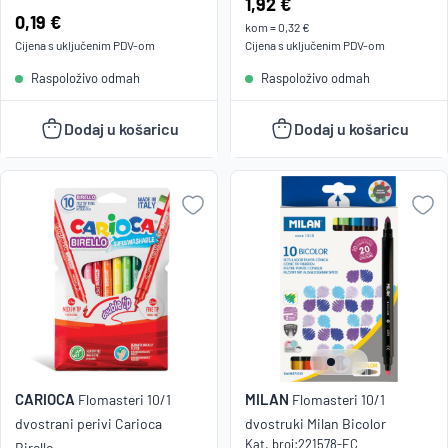
Cijena:
1,92 €
Cijena:
0,19 €
kom
=
0,32 €
Cijena s uključenim
PDV
-om
Cijena s uključenim
PDV
-om
Raspoloživo odmah
Raspoloživo odmah
Dodaj u košaricu
Dodaj u košaricu
CARIOCA
MILAN
Flomasteri 10/1
Flomasteri 10/1
dvostrani perivi Carioca
dvostruki Milan Bicolor
Kat. broj:
221578-EC
Birello