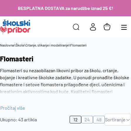
BESPLATNA DOSTAVA za narudžbe iznad 25 €!
Naslovna
\
Škola
\
Crtanje, slikanje i modeliranje
\
Flomasteri
Flomasteri
Flomasteri su nezaobilazan likovni pribor za školu, crtanje,
bojanje i kreativne školske zadatke. U ponudi pronađite školske
flomastere i setove flomastera prilagođene djeci, učenicima i
kreativnim aktivnostima kod kuće. Kvalitetni flomasteri
omogućuju jasno bojanje, precizno crtanje i jednostavnu
upotrebu u likovnom odgoju i svakodnevnim školskim zadacima.
Pročitaj više
Zadano
Ukupno:
43
artikla
12
24
48
Sortiranje
Najviša
cijena