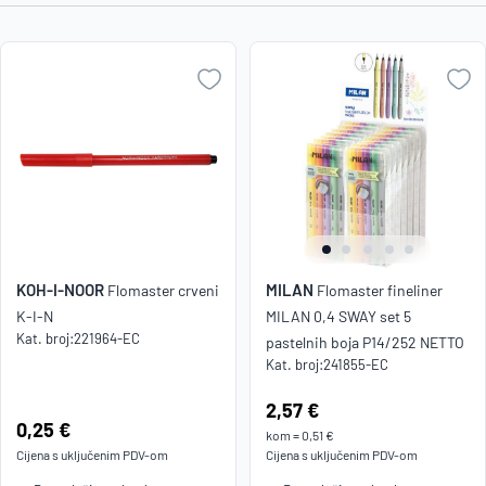
Najniža
cijena
Naziv A-
Z
Naziv Z-
A
KOH-I-NOOR
MILAN
Flomaster crveni
Flomaster fineliner
K-I-N
MILAN 0,4 SWAY set 5
Kat. broj:
221964-EC
pastelnih boja P14/252 NETTO
Kat. broj:
241855-EC
Cijena:
2,57 €
Cijena:
0,25 €
kom
=
0,51 €
Cijena s uključenim
PDV
-om
Cijena s uključenim
PDV
-om