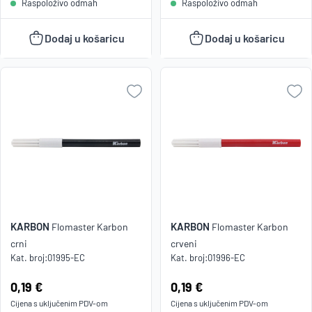
Raspoloživo odmah
Raspoloživo odmah
Dodaj u košaricu
Dodaj u košaricu
KARBON
KARBON
Flomaster Karbon
Flomaster Karbon
crni
crveni
Kat. broj:
01995-EC
Kat. broj:
01996-EC
Cijena:
0,19 €
Cijena:
0,19 €
Cijena s uključenim
PDV
-om
Cijena s uključenim
PDV
-om