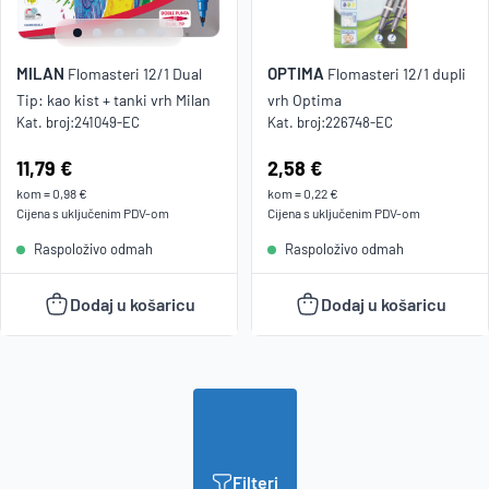
MILAN
OPTIMA
Flomasteri 12/1 Dual
Flomasteri 12/1 dupli
Tip: kao kist + tanki vrh Milan
vrh Optima
Kat. broj:
241049-EC
Kat. broj:
226748-EC
Cijena:
11,79 €
Cijena:
2,58 €
kom
=
0,98 €
kom
=
0,22 €
Cijena s uključenim
PDV
-om
Cijena s uključenim
PDV
-om
Raspoloživo odmah
Raspoloživo odmah
Dodaj u košaricu
Dodaj u košaricu
Filteri