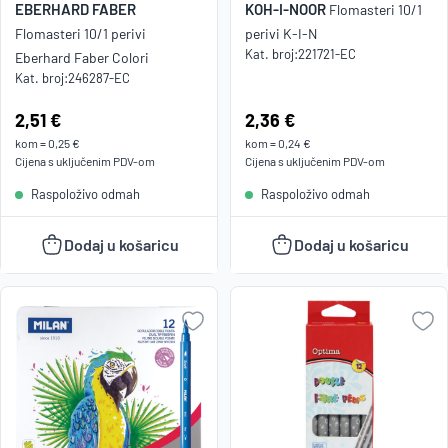
EBERHARD FABER
KOH-I-NOOR
Flomasteri 10/1
Flomasteri 10/1 perivi
perivi K-I-N
Kat. broj:
221721-EC
Eberhard Faber Colori
Kat. broj:
246287-EC
Cijena:
2,51 €
Cijena:
2,36 €
kom
=
0,25 €
kom
=
0,24 €
Cijena s uključenim
PDV
-om
Cijena s uključenim
PDV
-om
Raspoloživo odmah
Raspoloživo odmah
Dodaj u košaricu
Dodaj u košaricu