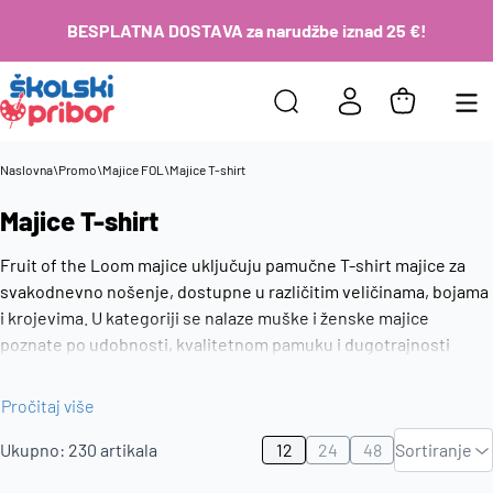
BESPLATNA DOSTAVA za narudžbe iznad 25 €!
Naslovna
\
Promo
\
Majice FOL
\
Majice T-shirt
Majice T-shirt
Fruit of the Loom majice uključuju pamučne T-shirt majice za
svakodnevno nošenje, dostupne u različitim veličinama, bojama
i krojevima. U kategoriji se nalaze muške i ženske majice
poznate po udobnosti, kvalitetnom pamuku i dugotrajnosti
materijala. Fruit of the Loom majice čest su izbor kao osnovni
dio garderobe za svakodnevnu upotrebu tijekom cijele godine.
Pročitaj više
Zadano
Ukupno:
230
artikala
12
24
48
Sortiranje
Najviša
cijena