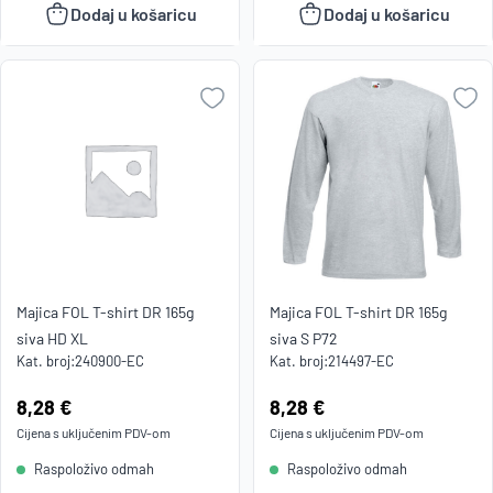
Dodaj u košaricu
Dodaj u košaricu
Majica FOL T-shirt DR 165g
Majica FOL T-shirt DR 165g
siva HD XL
siva S P72
Kat. broj:
240900-EC
Kat. broj:
214497-EC
Cijena:
8,28 €
Cijena:
8,28 €
Cijena s uključenim
PDV
-om
Cijena s uključenim
PDV
-om
Raspoloživo odmah
Raspoloživo odmah