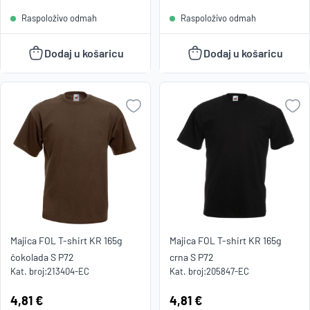
Raspoloživo odmah
Raspoloživo odmah
Dodaj u košaricu
Dodaj u košaricu
Majica FOL T-shirt KR 165g
Majica FOL T-shirt KR 165g
čokolada S P72
crna S P72
Kat. broj:
213404-EC
Kat. broj:
205847-EC
Cijena:
4,81 €
Cijena:
4,81 €