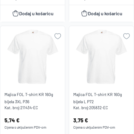
Dodaj u košaricu
Dodaj u košaricu
Majica FOL T-shirt KR 160g
Majica FOL T-shirt KR 160g
bijela 3XL P36
bijela L P72
Kat. broj:
211434-EC
Kat. broj:
205832-EC
Cijena:
5,74 €
Cijena:
3,75 €
Cijena s uključenim
PDV
-om
Cijena s uključenim
PDV
-om