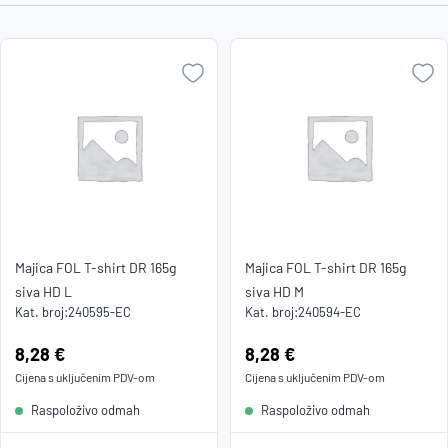
Najniža
cijena
Naziv A-
Z
Naziv Z-
A
Majica FOL T-shirt DR 165g
Majica FOL T-shirt DR 165g
siva HD L
siva HD M
Kat. broj:
240595-EC
Kat. broj:
240594-EC
Cijena:
8,28 €
Cijena:
8,28 €
Cijena s uključenim
PDV
-om
Cijena s uključenim
PDV
-om
Raspoloživo odmah
Raspoloživo odmah