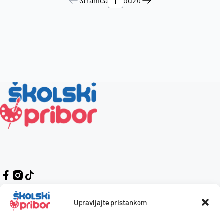
Stranica
od
20
Upravljajte pristankom