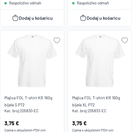
Raspoloživo odmah
Raspoloživo odmah
Dodaj u košaricu
Dodaj u košaricu
Majica FOL T-shirt KR 160g
Majica FOL T-shirt KR 160g
bijela S P72
bijela XL P72
Kat. broj:
205830-EC
Kat. broj:
205833-EC
Cijena:
3,75 €
Cijena:
3,75 €
Cijena s uključenim
PDV
-om
Cijena s uključenim
PDV
-om