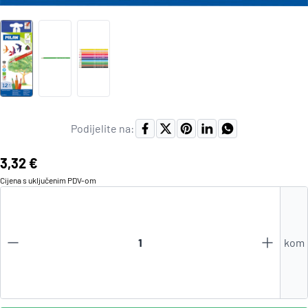
Podijelite na:
Cijena:
3,32 €
Cijena s uključenim
PDV
-om
kom