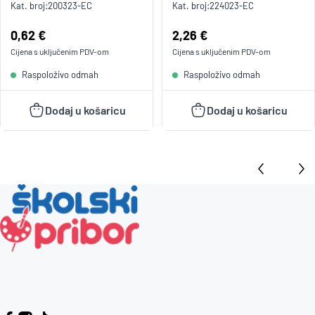
Kat. broj:
200323-EC
Kat. broj:
224023-EC
Cijena:
0,62 €
Cijena:
2,26 €
Cijena s uključenim
PDV
-om
Cijena s uključenim
PDV
-om
Raspoloživo odmah
Raspoloživo odmah
Dodaj u košaricu
Dodaj u košaricu