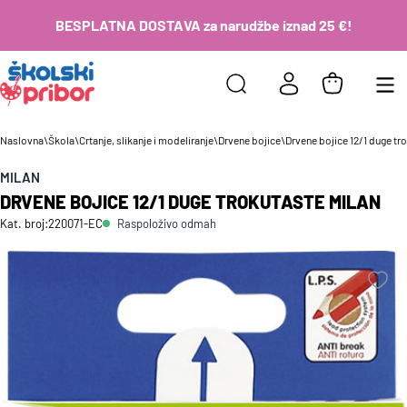
BESPLATNA DOSTAVA za narudžbe iznad 25 €!
Naslovna
\
Škola
\
Crtanje, slikanje i modeliranje
\
Drvene bojice
\
Drvene bojice 12/1 duge tr
MILAN
DRVENE BOJICE 12/1 DUGE TROKUTASTE MILAN
Raspoloživo odmah
Kat. broj:
220071-EC