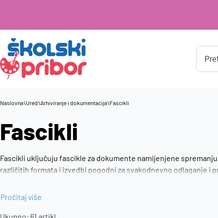
Produ
searc
Naslovna
\
Ured
\
Arhiviranje i dokumentacija
\
Fascikli
Fascikli
Fascikli uključuju fascikle za dokumente namijenjene spremanju, zaš
različitih formata i izvedbi pogodni za svakodnevno odlaganje i
dokumenata i lakšu organizaciju papira.
Pročitaj više
Ukupno:
61
artikl