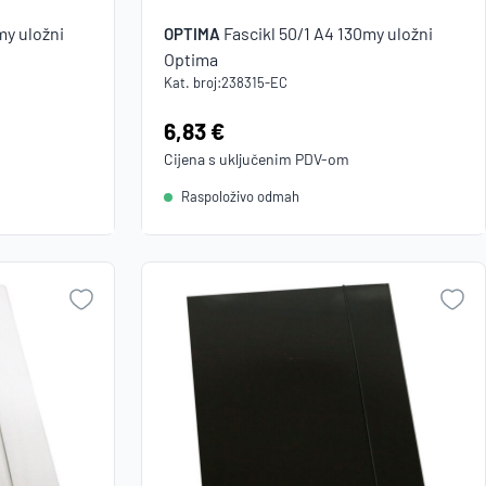
my uložni
Fascikl 50/1 A4 130my uložni
OPTIMA
Optima
Kat. broj:
238315-EC
Cijena:
6,83 €
Cijena s uključenim
PDV
-om
Raspoloživo odmah