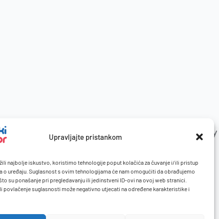
Upravljajte pristankom
ili najbolje iskustvo, koristimo tehnologije poput kolačića za čuvanje i/ili pristup
a o uređaju. Suglasnost s ovim tehnologijama će nam omogućiti da obrađujemo
to su ponašanje pri pregledavanju ili jedinstveni ID-ovi na ovoj web stranici.
li povlačenje suglasnosti može negativno utjecati na određene karakteristike i