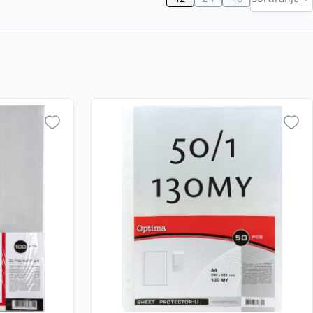
Najviša
Zaboravili ste lozinku?
cijena
Najniža
cijena
VI STE NA WEBSHOP-U?
Naziv A-
Z
Kreirajte korisnički račun
Naziv Z-
A