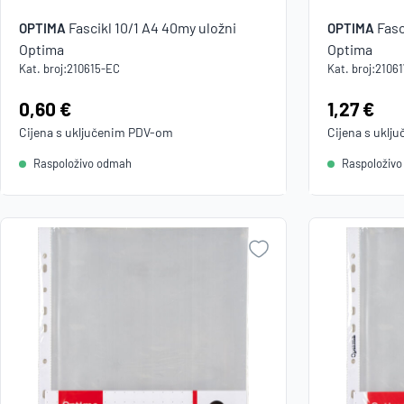
Fascikl 10/1 A4 40my uložni
Fasc
OPTIMA
OPTIMA
Optima
Optima
Kat. broj:
210615-EC
Kat. broj:
2106
Cijena:
0,60 €
Cijena:
1,27 €
Cijena s uključenim
PDV
-om
Cijena s uklj
Raspoloživo odmah
Raspoloživ