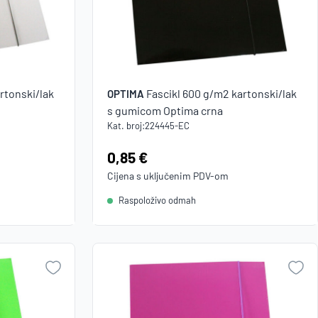
rtonski/lak
Fascikl 600 g/m2 kartonski/lak
OPTIMA
s gumicom Optima crna
Kat. broj:
224445-EC
Cijena:
0,85 €
Cijena s uključenim
PDV
-om
Raspoloživo odmah