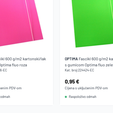
ikl 600 g/m2 kartonski/lak
Fascikl 600 g/m2 ka
OPTIMA
ptima fluo roza
s gumicom Optima fluo zel
16-EC
Kat. broj:
224424-EC
Cijena:
0,95 €
učenim
PDV
-om
Cijena s uključenim
PDV
-om
o odmah
Raspoloživo odmah