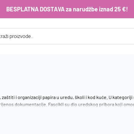
BESPLATNA DOSTAVA za narudžbe iznad 25 €!
cts
h
E-m
ko
im
Lo
titi i organizaciji papira u uredu, školi i kod kuće. U kategoriji 
 prijenos dokumentacije. Fascikli su dio uredskog pribora koji o