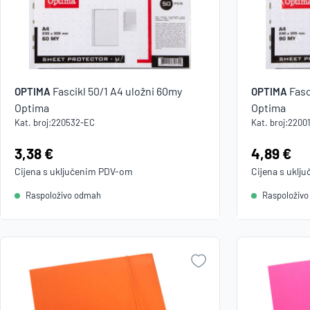
Fascikl 50/1 A4 uložni 60my
Fasc
OPTIMA
OPTIMA
Optima
Optima
Kat. broj:
220532-EC
Kat. broj:
2200
Cijena:
3,38 €
Cijena:
4,89 €
Cijena s uključenim
PDV
-om
Cijena s uklj
Raspoloživo odmah
Raspoloživ