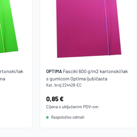
rtonski/lak
Fascikl 600 g/m2 kartonski/lak
OPTIMA
ena
s gumicom Optima ljubičasta
Kat. broj:
224428-EC
Cijena:
0,85 €
Cijena s uključenim
PDV
-om
Raspoloživo odmah