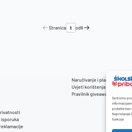
Stranica
od
6
Naručivanje i plaćanje
Uvjeti korištenja
Pravilnik giveaway
Da bismo pruž
informacijam
podatke kao š
privatnosti
Nepristanak i
 isporuka
funkcije.
 reklamacije