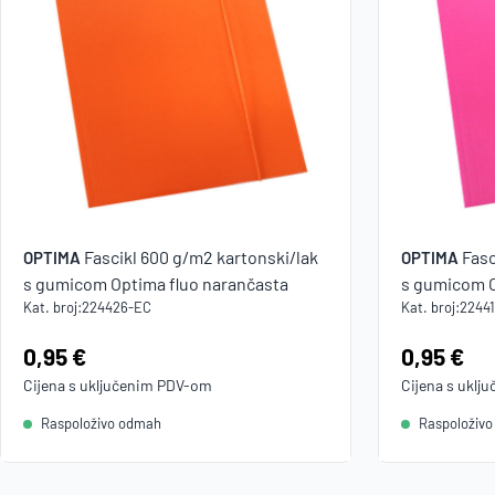
Fascikl 600 g/m2 kartonski/lak
Fasc
OPTIMA
OPTIMA
s gumicom Optima fluo narančasta
s gumicom O
Kat. broj:
224426-EC
Kat. broj:
2244
Cijena:
0,95 €
Cijena:
0,95 €
Cijena s uključenim
PDV
-om
Cijena s uklj
Raspoloživo odmah
Raspoloživ