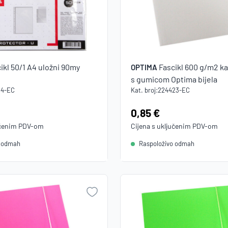
ikl 50/1 A4 uložni 90my
Fascikl 600 g/m2 ka
OPTIMA
s gumicom Optima bijela
14-EC
Kat. broj:
224423-EC
Cijena:
0,85 €
učenim
PDV
-om
Cijena s uključenim
PDV
-om
o odmah
Raspoloživo odmah