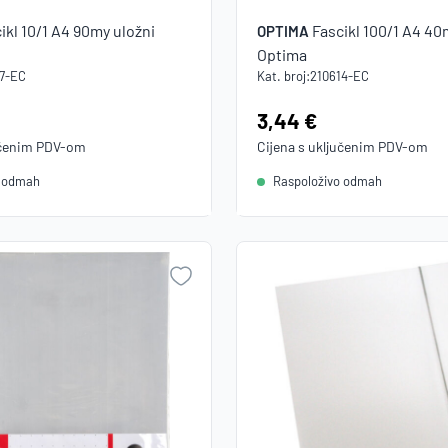
ikl 10/1 A4 90my uložni
Fascikl 100/1 A4 40
OPTIMA
Optima
17-EC
Kat. broj:
210614-EC
Cijena:
3,44 €
učenim
PDV
-om
Cijena s uključenim
PDV
-om
o odmah
Raspoloživo odmah