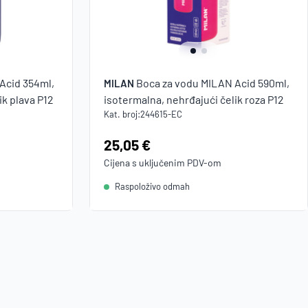
Acid 354ml,
Boca za vodu MILAN Acid 590ml,
MILAN
ik plava P12
isotermalna, nehrđajući čelik roza P12
Kat. broj:
244615-EC
Cijena:
25,05 €
Cijena s uključenim
PDV
-om
Raspoloživo odmah