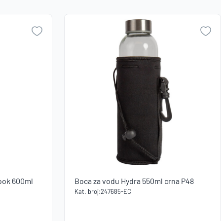
Naziv A-
Zaboravili ste lozinku?
Z
Naziv Z-
A
VI STE NA WEBSHOP-U?
Kreirajte korisnički račun
Hook 600ml
Boca za vodu Hydra 550ml crna P48
Kat. broj:
247685-EC