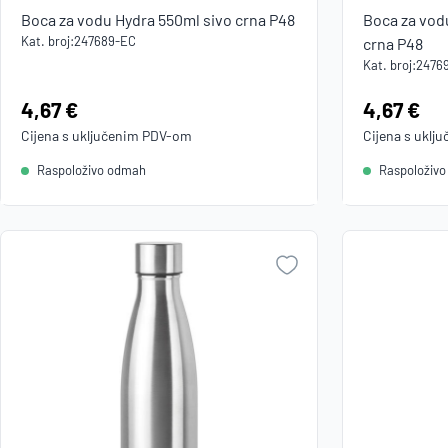
Boca za vodu Hydra 550ml sivo crna P48
Boca za vod
Kat. broj:
247689-EC
crna P48
Kat. broj:
2476
Cijena:
4,67 €
Cijena:
4,67 €
Cijena s uključenim
PDV
-om
Cijena s uklj
Raspoloživo odmah
Raspoloživ