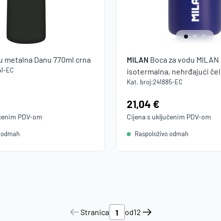
u metalna Danu 770ml crna
Boca za vodu MILAN 
MILAN
41-EC
isotermalna, nehrđajući čel
Kat. broj:
241885-EC
Cijena:
21,04 €
učenim
PDV
-om
Cijena s uključenim
PDV
-om
o odmah
Raspoloživo odmah
Stranica
od
12