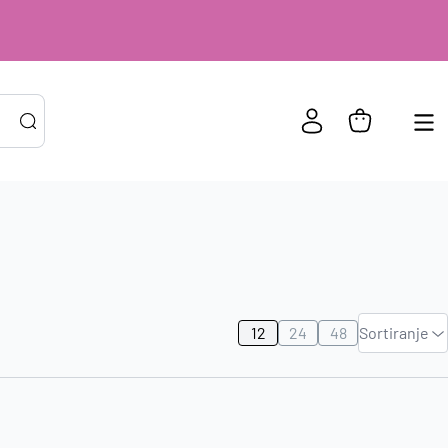
PRIJAVA POSTOJEĆIH KORISNIKA
ail ili
*
risničko
e
Zadano
zinka
*
12
24
48
Sortiranje
Najviša
cijena
Zapamti me na ovom uređaju
Najniža
cijena
Prijavite se