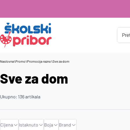
Produ
searc
Naslovna
\
Promo
\
Promocija razno
\
Sve za dom
Sve za dom
Ukupno:
136
artikala
Cijena
Istaknuto
Boja
Brand