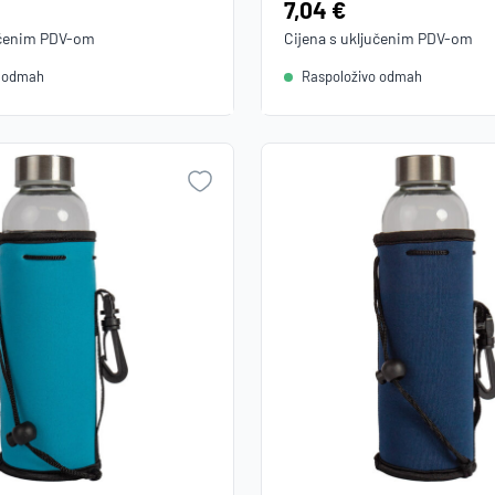
Cijena:
7,04 €
učenim
PDV
-om
Cijena s uključenim
PDV
-om
o odmah
Raspoloživo odmah