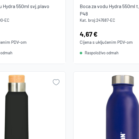
u Hydra 550ml svj.plavo
Boca za vodu Hydra 550ml t
P48
90-EC
Kat. broj:
247687-EC
Cijena:
4,67 €
učenim
PDV
-om
Cijena s uključenim
PDV
-om
o odmah
Raspoloživo odmah