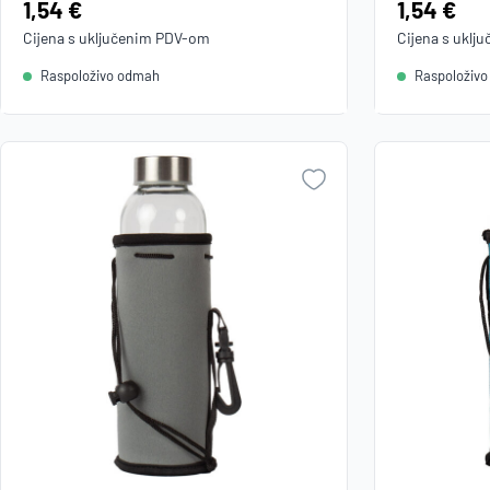
Cijena:
1,54 €
Cijena:
1,54 €
Cijena s uključenim
PDV
-om
Cijena s uklj
Raspoloživo odmah
Raspoloživ