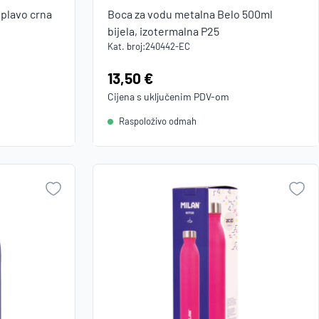
.plavo crna
Boca za vodu metalna Belo 500ml
bijela, izotermalna P25
Kat. broj:
240442-EC
Cijena:
13,50 €
Cijena s uključenim
PDV
-om
Raspoloživo odmah