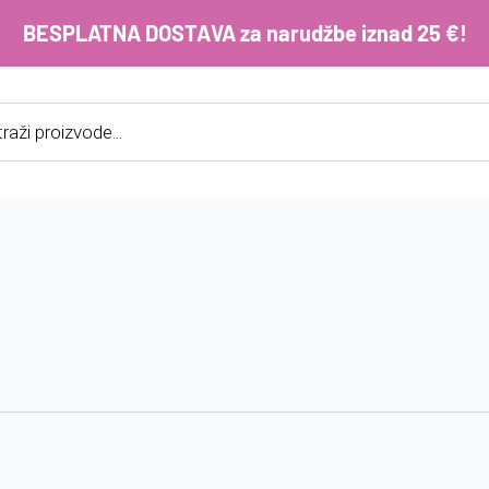
BESPLATNA DOSTAVA za narudžbe iznad 25 €!
cts
h
E-m
ko
im
Lo