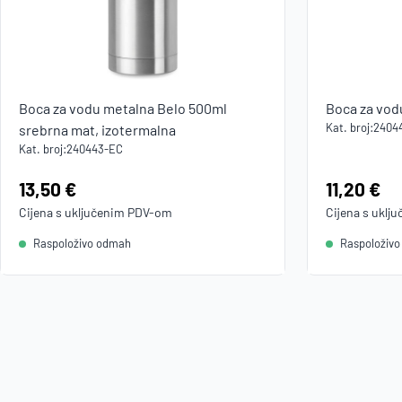
Boca za vodu metalna Belo 500ml
Boca za vod
Kat. broj:
2404
srebrna mat, izotermalna
Kat. broj:
240443-EC
Cijena:
13,50 €
Cijena:
11,20 €
Cijena s uključenim
PDV
-om
Cijena s uklj
Raspoloživo odmah
Raspoloživ