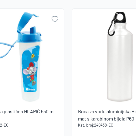
NO
a plastična HLAPIĆ 550 ml
Boca za vodu aluminijska 
mat s karabinom bijela P60
12-EC
Kat. broj:
240438-EC