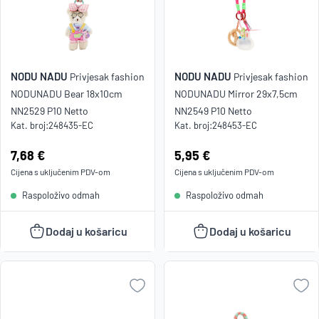
A
NODU NADU
NODU NADU
Privjesak fashion
Privjesak fashion
NODUNADU Bear 18x10cm
NODUNADU Mirror 29x7,5cm
NN2529 P10 Netto
NN2549 P10 Netto
Kat. broj:
248435-EC
Kat. broj:
248453-EC
Cijena:
7,68 €
Cijena:
5,95 €
Cijena s uključenim
PDV
-om
Cijena s uključenim
PDV
-om
Raspoloživo odmah
Raspoloživo odmah
Dodaj u košaricu
Dodaj u košaricu