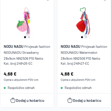
NODU NADU
NODU NADU
Privjesak fashion
Privjesak fashion
NODUNADU Strawberry
NODUNADU Watermelon
28x9cm NN2506 P10 Netto
28x9cm NN2506 P10 Netto
Kat. broj:
248426-EC
Kat. broj:
248427-EC
Cijena:
4,68 €
Cijena:
4,68 €
Cijena s uključenim
PDV
-om
Cijena s uključenim
PDV
-om
Raspoloživo odmah
Raspoloživo odmah
Dodaj u košaricu
Dodaj u košaricu