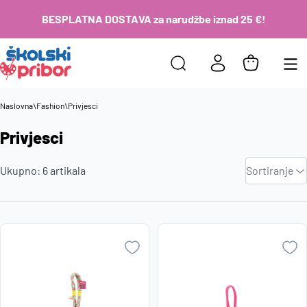
BESPLATNA DOSTAVA za narudžbe iznad 25 €!
Naslovna
\
Fashion
\
Privjesci
Privjesci
Zadano
Ukupno:
6
artikala
Sortiranje
Najviša
cijena
Najniža
cijena
Naziv A-
Z
Naziv Z-