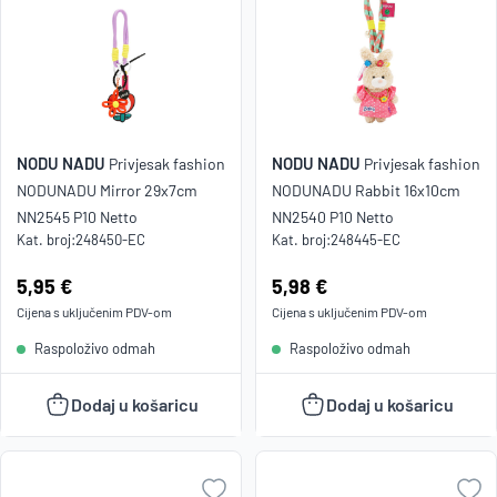
NODU NADU
NODU NADU
Privjesak fashion
Privjesak fashion
NODUNADU Mirror 29x7cm
NODUNADU Rabbit 16x10cm
NN2545 P10 Netto
NN2540 P10 Netto
Kat. broj:
248450-EC
Kat. broj:
248445-EC
Cijena:
5,95 €
Cijena:
5,98 €
Cijena s uključenim
PDV
-om
Cijena s uključenim
PDV
-om
Raspoloživo odmah
Raspoloživo odmah
Dodaj u košaricu
Dodaj u košaricu