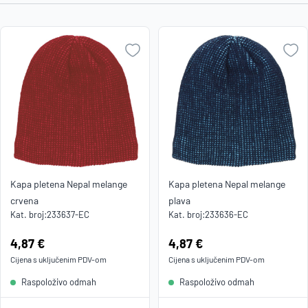
cijena
Najniža
cijena
Naziv A-
Z
Naziv Z-
A
Kapa pletena Nepal melange
Kapa pletena Nepal melange
crvena
plava
Kat. broj:
233637-EC
Kat. broj:
233636-EC
Cijena:
4,87 €
Cijena:
4,87 €
Cijena s uključenim
PDV
-om
Cijena s uključenim
PDV
-om
Raspoloživo odmah
Raspoloživo odmah