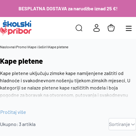
BESPLATNA DOSTAVA za narudžbe iznad 25 €!
Naslovna
\
Promo
\
Kape i šeširi
\
Kape pletene
Kape pletene
Kape pletene uključuju zimske kape namijenjene zaštiti od
hladnoće i svakodnevnom nošenju tijekom zimskih mjeseci. U
kategoriji se nalaze pletene kape različitih modela i boja
pogodne za boravak na otvorenom, putovanja i svakodnevnu
upotrebu. Pletene kape dio su promo asortimana za hladnije
vrijeme i praktičan dodatak za zimu.
Pročitaj više
Zadano
Ukupno:
3
artikla
Sortiranje
Najviša