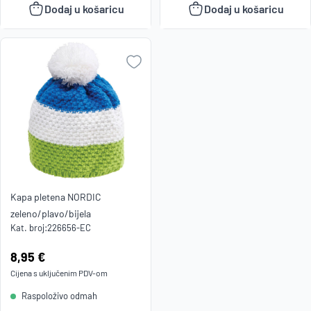
Dodaj u košaricu
Dodaj u košaricu
Kapa pletena NORDIC
zeleno/plavo/bijela
Kat. broj:
226656-EC
Cijena:
8,95 €
Cijena s uključenim
PDV
-om
Raspoloživo odmah