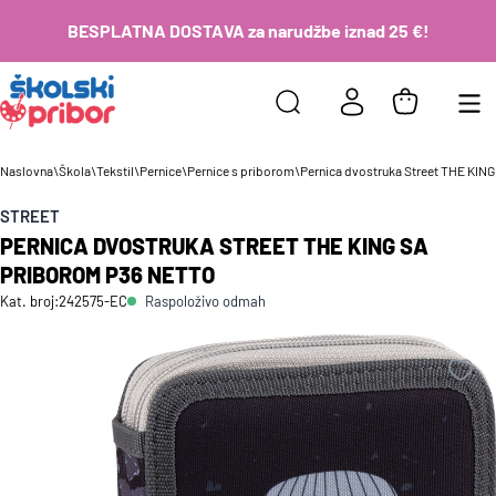
BESPLATNA DOSTAVA za narudžbe iznad 25 €!
Naslovna
\
Škola
\
Tekstil
\
Pernice
\
Pernice s priborom
\
Pernica dvostruka Street THE KIN
STREET
PERNICA DVOSTRUKA STREET THE KING SA
PRIBOROM P36 NETTO
Raspoloživo odmah
Kat. broj:
242575-EC