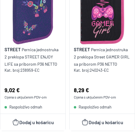
STREET
STREET
Pernica jednostruka
Pernica jednostruka
2 preklopa STREET ENJOY
2 preklopa Street GAMER GIRL
LIFE sa priborom P36 NETTO
sa priborom P36 NETTO
Kat. broj:
238959-EC
Kat. broj:
240243-EC
Cijena:
9,02 €
Cijena:
8,29 €
Cijena s uključenim
PDV
-om
Cijena s uključenim
PDV
-om
Raspoloživo odmah
Raspoloživo odmah
Dodaj u košaricu
Dodaj u košaricu