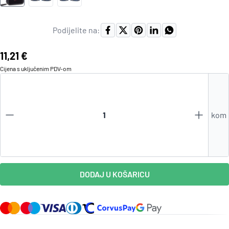
Podijelite na:
Cijena:
11,21 €
Cijena s uključenim
PDV
-om
kom
DODAJ U KOŠARICU