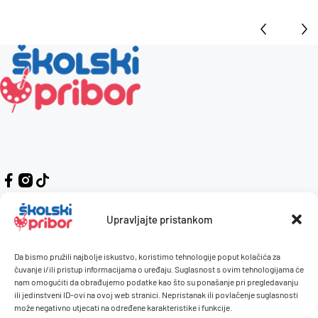
Upravljajte pristankom
Da bismo pružili najbolje iskustvo, koristimo tehnologije poput kolačića za
Kontakt
Naručivanje i plaćanje
čuvanje i/ili pristup informacijama o uređaju. Suglasnost s ovim tehnologijama će
nam omogućiti da obrađujemo podatke kao što su ponašanje pri pregledavanju
O nama
Uvjeti korištenja
ili jedinstveni ID-ovi na ovoj web stranici. Nepristanak ili povlačenje suglasnosti
Pravilnik giveaway
može negativno utjecati na određene karakteristike i funkcije.