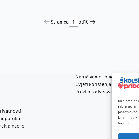
Stranica
od
10
Naručivanje i plaćanje
Uvjeti korištenja
Pravilnik giveaway
Da bismo pruž
informacijam
privatnosti
podatke kao š
 isporuka
Nepristanak i
funkcije.
 reklamacije