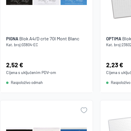
Blok A4/D crte 70l Mont Blanc
Blok
PIGNA
OPTIMA
Kat. broj:
03804-EC
Kat. broj:
2360
Cijena:
2,52 €
Cijena:
2,23 €
Cijena s uključenim
PDV
-om
Cijena s uklj
Raspoloživo odmah
Raspoloživ