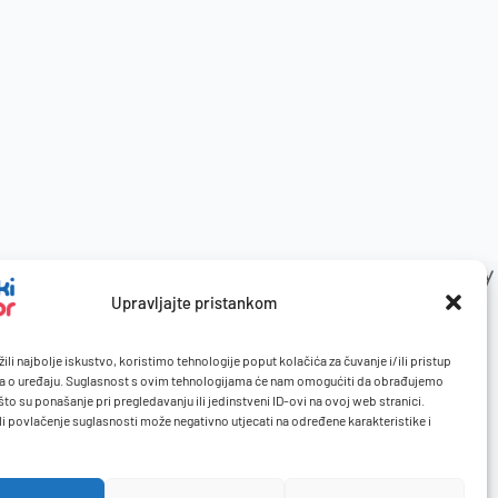
Upravljajte pristankom
ili najbolje iskustvo, koristimo tehnologije poput kolačića za čuvanje i/ili pristup
a o uređaju. Suglasnost s ovim tehnologijama će nam omogućiti da obrađujemo
to su ponašanje pri pregledavanju ili jedinstveni ID-ovi na ovoj web stranici.
li povlačenje suglasnosti može negativno utjecati na određene karakteristike i