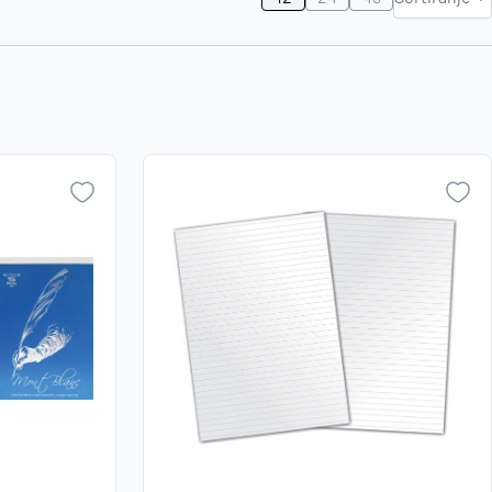
Najviša
Zaboravili ste lozinku?
cijena
Najniža
cijena
VI STE NA WEBSHOP-U?
Naziv A-
Z
Kreirajte korisnički račun
Naziv Z-
A