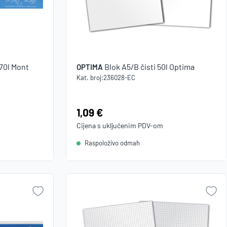
 70l Mont
Blok A5/B čisti 50l Optima
OPTIMA
Kat. broj:
236028-EC
Cijena:
1,09 €
Cijena s uključenim
PDV
-om
Raspoloživo odmah