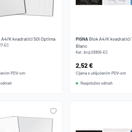
 A4/K kvadratići 50l Optima
Blok A4/K kvadratići
PIGNA
27-EC
Blanc
Kat. broj:
03805-EC
Cijena:
2,52 €
učenim
PDV
-om
Cijena s uključenim
PDV
-om
o odmah
Raspoloživo odmah