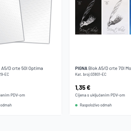
 A5/D crte 50l Optima
Blok A5/D crte 70l M
PIGNA
29-EC
Kat. broj:
03801-EC
Cijena:
1,35 €
učenim
PDV
-om
Cijena s uključenim
PDV
-om
o odmah
Raspoloživo odmah