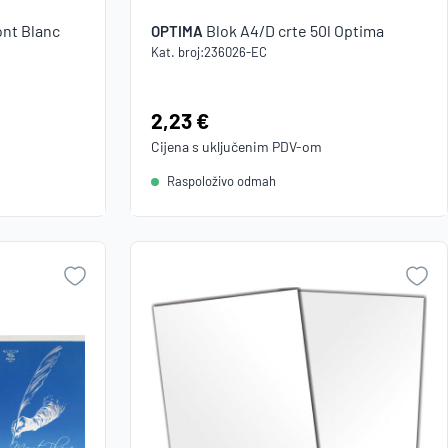
ont Blanc
Blok A4/D crte 50l Optima
OPTIMA
Kat. broj:
236026-EC
Cijena:
2,23 €
Cijena s uključenim
PDV
-om
Raspoloživo odmah