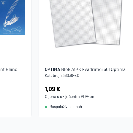
ont Blanc
Blok A5/K kvadratići 50l Optima
OPTIMA
Kat. broj:
236030-EC
Cijena:
1,09 €
Cijena s uključenim
PDV
-om
Raspoloživo odmah