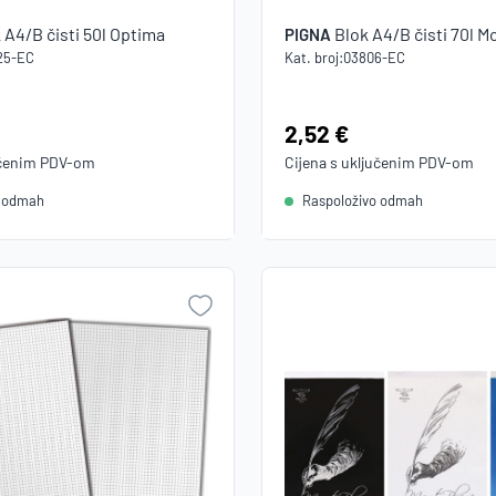
 A4/B čisti 50l Optima
Blok A4/B čisti 70l M
PIGNA
25-EC
Kat. broj:
03806-EC
Cijena:
2,52 €
učenim
PDV
-om
Cijena s uključenim
PDV
-om
o odmah
Raspoloživo odmah