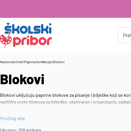
Produ
searc
Naslovna
\
Ured
\
Papirna konfekcija
\
Blokovi
Blokovi
Blokovi uključuju papirne blokove za pisanje i bilješke koji se ko
različite vrste blokova za bilješke, planiranje i organizaciju za
koji omogućuje jednostavno i pregledno vođenje bilješki.
Pročitaj više
Ukupno:
109
artikala