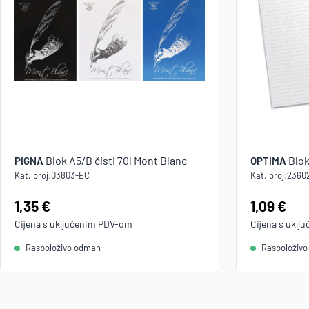
Blok A5/B čisti 70l Mont Blanc
Blok
PIGNA
OPTIMA
Kat. broj:
03803-EC
Kat. broj:
2360
Cijena:
1,35 €
Cijena:
1,09 €
Cijena s uključenim
PDV
-om
Cijena s uklj
Raspoloživo odmah
Raspoloživ