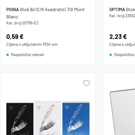
Blok 8x12/K kvadratići 70l Mont
Blok
PIGNA
OPTIMA
Kat. broj:
2360
Blanc
Kat. broj:
03799-EC
Cijena:
0,59 €
Cijena:
2,23 €
Cijena s uključenim
PDV
-om
Cijena s uklj
Raspoloživo odmah
Raspoloživ