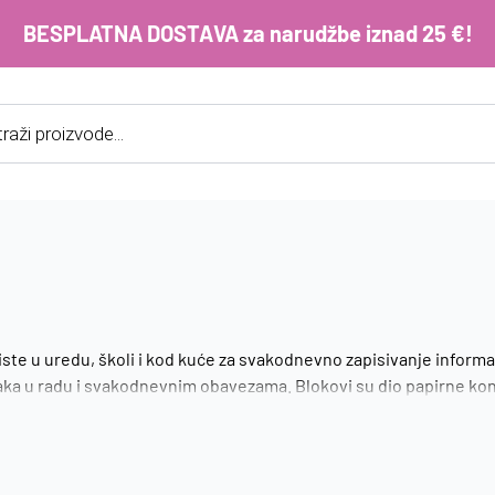
BESPLATNA DOSTAVA za narudžbe iznad 25 €!
cts
h
E-m
ko
im
Lo
riste u uredu, školi i kod kuće za svakodnevno zapisivanje informac
dataka u radu i svakodnevnim obavezama. Blokovi su dio papirne ko