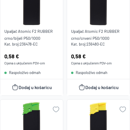
A
Upaljač Atomic F2 RUBBER
Upaljač Atomic F2 RUBBER
crno/bijeli P50/1000
crno/crveni P50/1000
Kat. broj:
236478-EC
Kat. broj:
236480-EC
Cijena:
0,58 €
Cijena:
0,58 €
Cijena s uključenim
PDV
-om
Cijena s uključenim
PDV
-om
Raspoloživo odmah
Raspoloživo odmah
Dodaj u košaricu
Dodaj u košaricu