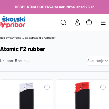
BESPLATNA DOSTAVA za narudžbe iznad 25 €!
Naslovna
\
Promo
\
Upaljači
\
Atomic F2 rubber
Atomic F2 rubber
Zadano
Ukupno:
5
artikala
Sortiranje
Najviša
cijena
Najniža
cijena
Naziv A-
Z
Naziv Z-