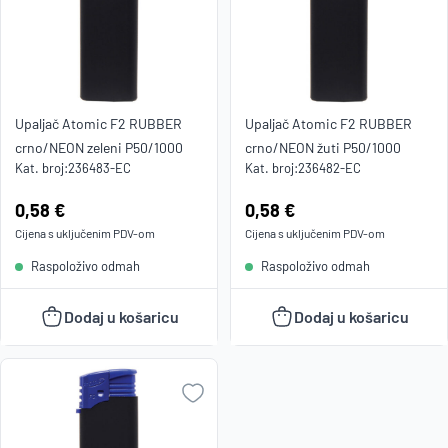
Upaljač Atomic F2 RUBBER
Upaljač Atomic F2 RUBBER
crno/NEON zeleni P50/1000
crno/NEON žuti P50/1000
Kat. broj:
236483-EC
Kat. broj:
236482-EC
Cijena:
0,58 €
Cijena:
0,58 €
Cijena s uključenim
PDV
-om
Cijena s uključenim
PDV
-om
Raspoloživo odmah
Raspoloživo odmah
Dodaj u košaricu
Dodaj u košaricu