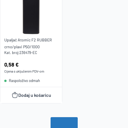
Upaljač Atomic F2 RUBBER
crno/plavi P50/1000
Kat. broj:
236479-EC
Cijena:
0,58 €
Cijena s uključenim
PDV
-om
Raspoloživo odmah
Dodaj u košaricu