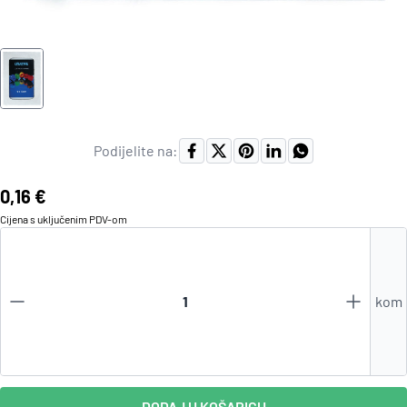
Podijelite na:
Cijena:
0,16 €
Cijena s uključenim
PDV
-om
kom
DODAJ U KOŠARICU