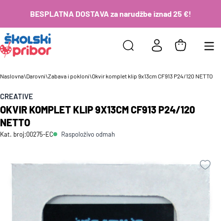
BESPLATNA DOSTAVA za narudžbe iznad 25 €!
Naslovna
\
Darovni
\
Zabava i pokloni
\
Okvir komplet klip 9x13cm CF913 P24/120 NETTO
CREATIVE
OKVIR KOMPLET KLIP 9X13CM CF913 P24/120
NETTO
Raspoloživo odmah
Kat. broj:
00275-EC