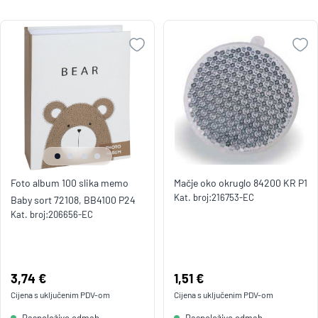
Foto album 100 slika memo
Mačje oko okruglo 84200 KR P1
Kat. broj:
216753-EC
Baby sort 72108, BB4100 P24
Kat. broj:
206656-EC
Cijena:
3,74 €
Cijena:
1,51 €
Cijena s uključenim
PDV
-om
Cijena s uključenim
PDV
-om
Raspoloživo odmah
Raspoloživo odmah