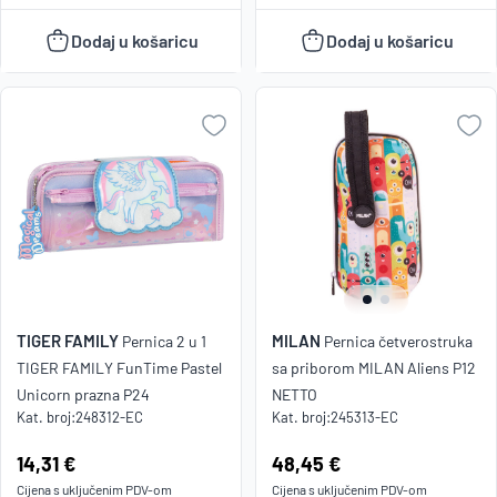
Dodaj u košaricu
Dodaj u košaricu
TIGER FAMILY
MILAN
Pernica 2 u 1
Pernica četverostruka
TIGER FAMILY FunTime Pastel
sa priborom MILAN Aliens P12
Unicorn prazna P24
NETTO
Kat. broj:
248312-EC
Kat. broj:
245313-EC
Cijena:
14,31 €
Cijena:
48,45 €
Cijena s uključenim
PDV
-om
Cijena s uključenim
PDV
-om