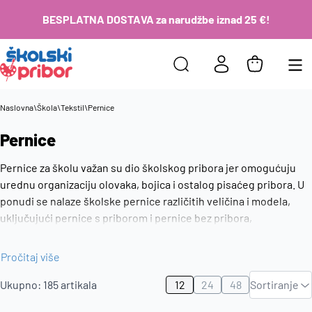
BESPLATNA DOSTAVA za narudžbe iznad 25 €!
Naslovna
\
Škola
\
Tekstil
\
Pernice
Pernice
Pernice za školu važan su dio školskog pribora jer omogućuju
urednu organizaciju olovaka, bojica i ostalog pisaćeg pribora. U
ponudi se nalaze školske pernice različitih veličina i modela,
uključujući pernice s priborom i pernice bez pribora,
prilagođene učenicima svih uzrasta. Kvalitetne pernice
olakšavaju svakodnevnu školsku rutinu i pomažu da sav pribor
Pročitaj više
Zadano
uvijek bude pregledno posložen i spreman za nastavu.
Ukupno:
185
artikala
12
24
48
Sortiranje
Najviša
cijena