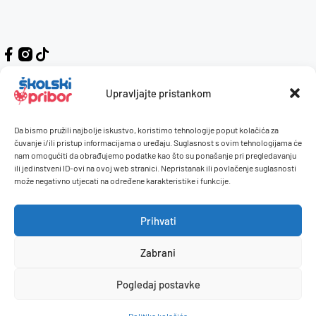
Upravljajte pristankom
Da bismo pružili najbolje iskustvo, koristimo tehnologije poput kolačića za
Kontakt
Naručivanje i plaćanje
čuvanje i/ili pristup informacijama o uređaju. Suglasnost s ovim tehnologijama će
nam omogućiti da obrađujemo podatke kao što su ponašanje pri pregledavanju
O nama
Uvjeti korištenja
ili jedinstveni ID-ovi na ovoj web stranici. Nepristanak ili povlačenje suglasnosti
Pravilnik giveaway
može negativno utjecati na određene karakteristike i funkcije.
Politika privatnosti
Prihvati
Dostava i isporuka
Povrati / reklamacije
Zabrani
Pogledaj postavke
© 2026 Školski pribor. Sva prava pridržana.