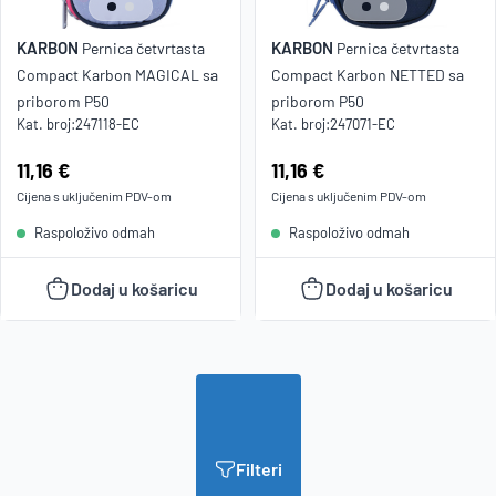
KARBON
KARBON
Pernica četvrtasta
Pernica četvrtasta
Compact Karbon MAGICAL sa
Compact Karbon NETTED sa
priborom P50
priborom P50
Kat. broj:
247118-EC
Kat. broj:
247071-EC
Cijena:
11,16 €
Cijena:
11,16 €
Cijena s uključenim
PDV
-om
Cijena s uključenim
PDV
-om
Raspoloživo odmah
Raspoloživo odmah
Dodaj u košaricu
Dodaj u košaricu
Filteri