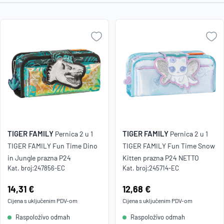
Najniža
cijena
Naziv A-
Z
Naziv Z-
A
TIGER FAMILY
TIGER FAMILY
Pernica 2 u 1
Pernica 2 u 1
TIGER FAMILY Fun Time Dino
TIGER FAMILY Fun Time Snow
in Jungle prazna P24
Kitten prazna P24 NETTO
Kat. broj:
247856-EC
Kat. broj:
245714-EC
Cijena:
14,31 €
Cijena:
12,68 €
Cijena s uključenim
PDV
-om
Cijena s uključenim
PDV
-om
Raspoloživo odmah
Raspoloživo odmah