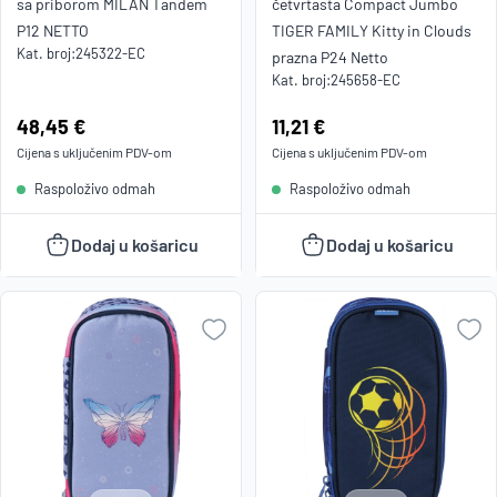
sa priborom MILAN Tandem
četvrtasta Compact Jumbo
P12 NETTO
TIGER FAMILY Kitty in Clouds
Kat. broj:
245322-EC
prazna P24 Netto
Kat. broj:
245658-EC
Cijena:
48,45 €
Cijena:
11,21 €
Cijena s uključenim
PDV
-om
Cijena s uključenim
PDV
-om
Raspoloživo odmah
Raspoloživo odmah
Dodaj u košaricu
Dodaj u košaricu