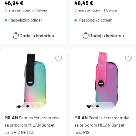
Cijena:
46,94 €
Cijena:
48,45 €
Cijena s uključenim
PDV
-om
Cijena s uključenim
PDV
-om
Raspoloživo odmah
Raspoloživo odmah
Dodaj u košaricu
Dodaj u košaricu
MILAN
MILAN
Pernica četverostruka
Pernica četverostruka
sa priborom MILAN Sunset
sa priborom MILAN Sunset
crna P12 NETTO
roza P12