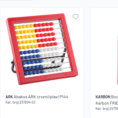
Abakus ARK crveni/plavi P144
Boc
ARK
KARBON
Kat. broj:
237204-EC
Karbon FRI
Kat. broj:
2471