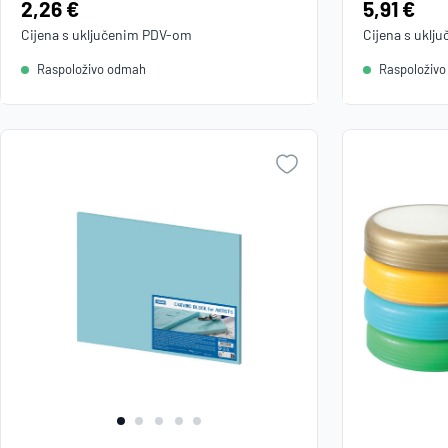
Cijena:
2,26 €
Cijena:
5,91 €
Cijena s uključenim
PDV
-om
Cijena s uklj
Raspoloživo odmah
Raspoloživ