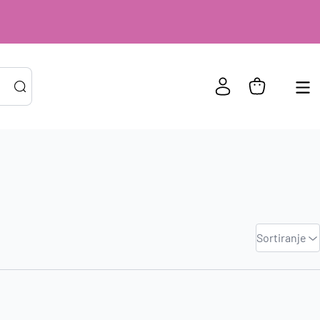
PRIJAVA POSTOJEĆIH KORISNIKA
ail ili
*
Zadano
Sortiranje
risničko
Najviša
e
cijena
zinka
*
Najniža
cijena