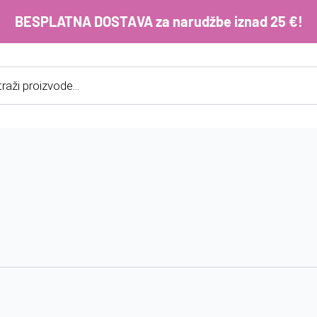
BESPLATNA DOSTAVA za narudžbe iznad 25 €!
cts
h
E-m
ko
im
Lo