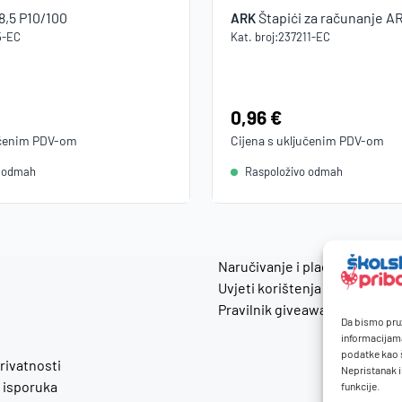
8,5 P10/100
Štapići za računanje 
ARK
5-EC
Kat. broj:
237211-EC
Cijena:
0,96 €
učenim
PDV
-om
Cijena s uključenim
PDV
-om
o odmah
Raspoloživo odmah
Naručivanje i plaćanje
Uvjeti korištenja
Pravilnik giveaway
Da bismo pruž
informacijam
podatke kao š
privatnosti
Nepristanak i
 isporuka
funkcije.