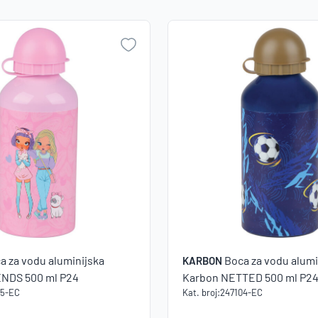
NO
a za vodu aluminijska
Boca za vodu alumi
KARBON
ENDS 500 ml P24
Karbon NETTED 500 ml P2
05-EC
Kat. broj:
247104-EC