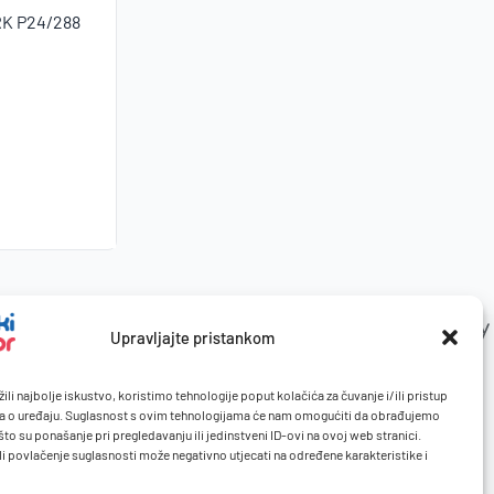
ARK P24/288
Upravljajte pristankom
ili najbolje iskustvo, koristimo tehnologije poput kolačića za čuvanje i/ili pristup
a o uređaju. Suglasnost s ovim tehnologijama će nam omogućiti da obrađujemo
to su ponašanje pri pregledavanju ili jedinstveni ID-ovi na ovoj web stranici.
li povlačenje suglasnosti može negativno utjecati na određene karakteristike i