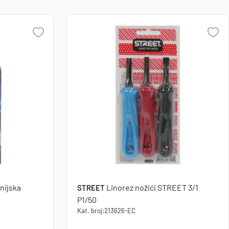
Zapamti me na ovom uređaju
Naziv A-
Z
Prijavite se
Naziv Z-
Zaboravili ste lozinku?
A
VI STE NA WEBSHOP-U?
Kreirajte korisnički račun
nijska
Linorez nožići STREET 3/1
STREET
4
P1/50
Kat. broj:
213626-EC