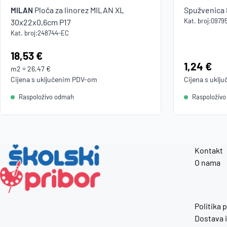
Ploča za linorez MILAN XL
Spužvenica 
MILAN
Kat. broj:
0979
30x22x0,6cm P17
Kat. broj:
248744-EC
Cijena:
18,53 €
Cijena:
1,24 €
m2
=
26,47 €
Cijena s uključenim
PDV
-om
Cijena s uklj
Raspoloživo odmah
Raspoloživ
Kontakt
O nama
Politika 
Dostava i