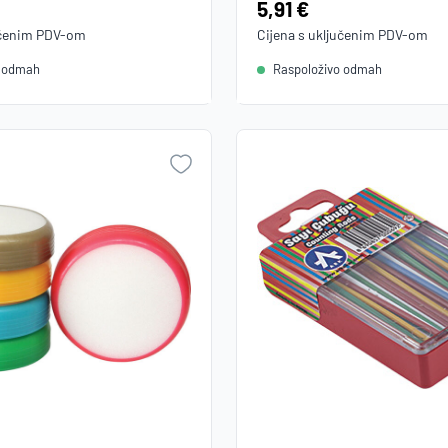
Cijena:
5,91 €
učenim
PDV
-om
Cijena s uključenim
PDV
-om
o odmah
Raspoloživo odmah