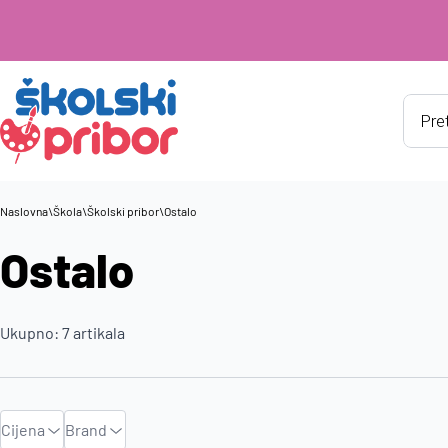
Produ
searc
Naslovna
\
Škola
\
Školski pribor
\
Ostalo
Ostalo
Ukupno:
7
artikala
Cijena
Brand