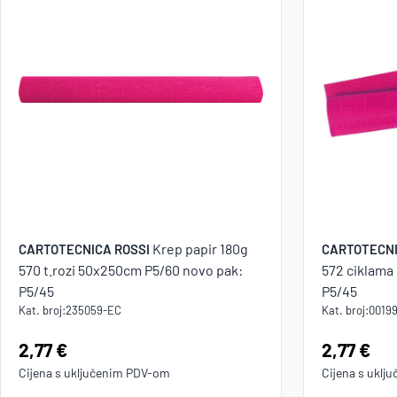
Krep papir 180g
CARTOTECNICA ROSSI
CARTOTECNI
570 t.rozi 50x250cm P5/60 novo pak:
572 ciklama
P5/45
P5/45
Kat. broj:
235059-EC
Kat. broj:
0019
Cijena:
2,77 €
Cijena:
2,77 €
Cijena s uključenim
PDV
-om
Cijena s uklj