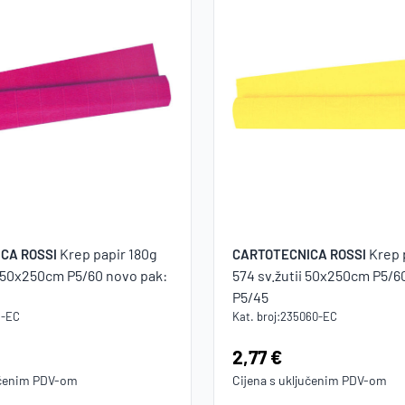
Krep papir 180g
Krep 
CA ROSSI
CARTOTECNICA ROSSI
 50x250cm P5/60 novo pak:
574 sv.žutii 50x250cm P5/6
P5/45
9-EC
Kat. broj:
235060-EC
Cijena:
2,77 €
učenim
PDV
-om
Cijena s uključenim
PDV
-om