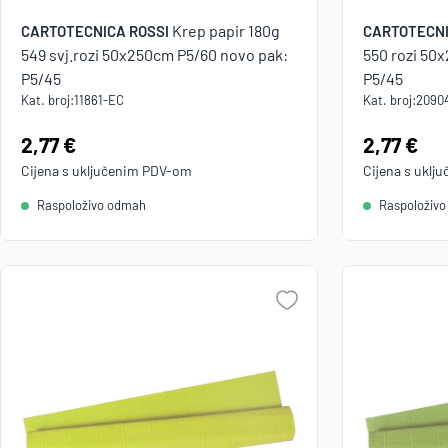
Krep papir 180g
CARTOTECNICA ROSSI
CARTOTECNI
549 svj.rozi 50x250cm P5/60 novo pak:
550 rozi 50
P5/45
P5/45
Kat. broj:
11861-EC
Kat. broj:
2090
Cijena:
2,77 €
Cijena:
2,77 €
Cijena s uključenim
PDV
-om
Cijena s uklj
Raspoloživo odmah
Raspoloživ