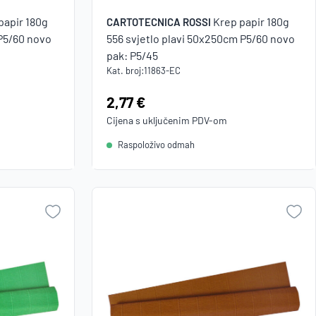
papir 180g
Krep papir 180g
CARTOTECNICA ROSSI
P5/60 novo
556 svjetlo plavi 50x250cm P5/60 novo
pak: P5/45
Kat. broj:
11863-EC
Cijena:
2,77 €
Cijena s uključenim
PDV
-om
Raspoloživo odmah