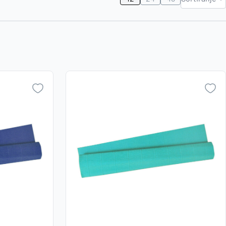
Najviša
Zaboravili ste lozinku?
cijena
Najniža
cijena
VI STE NA WEBSHOP-U?
Naziv A-
Z
Kreirajte korisnički račun
Naziv Z-
A