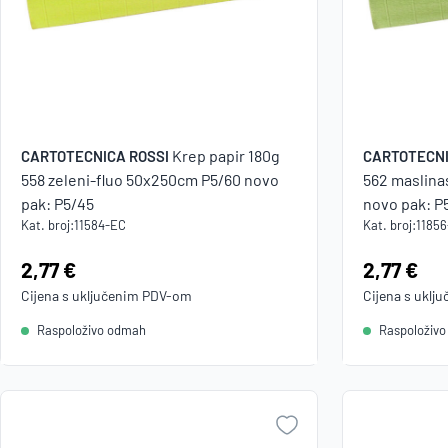
Krep papir 180g
CARTOTECNICA ROSSI
CARTOTECNI
558 zeleni-fluo 50x250cm P5/60 novo
562 maslina
pak: P5/45
novo pak: P
Kat. broj:
11584-EC
Kat. broj:
1185
Cijena:
2,77 €
Cijena:
2,77 €
Cijena s uključenim
PDV
-om
Cijena s uklj
Raspoloživo odmah
Raspoloživ