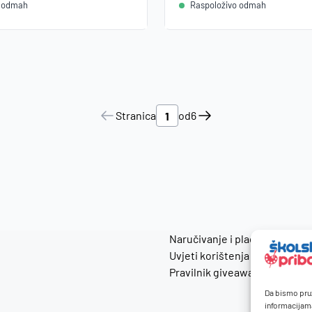
o odmah
Raspoloživo odmah
Stranica
od
6
Naručivanje i plaćanje
Uvjeti korištenja
Pravilnik giveaway
Da bismo pruž
informacijam