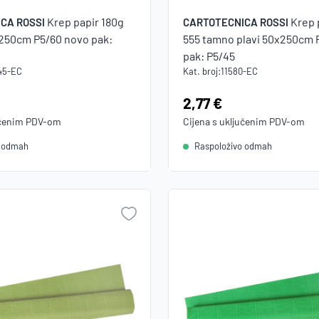
Krep papir 180g
Krep 
CA ROSSI
CARTOTECNICA ROSSI
x250cm P5/60 novo pak:
555 tamno plavi 50x250cm 
pak: P5/45
45-EC
Kat. broj:
11580-EC
Cijena:
2,77 €
učenim
PDV
-om
Cijena s uključenim
PDV
-om
o odmah
Raspoloživo odmah