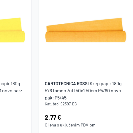
papir 180g
Krep papir 180g
CARTOTECNICA ROSSI
0 novo pak:
576 tamno žuti 50x250cm P5/60 novo
pak: P5/45
Kat. broj:
92397-EC
Cijena:
2,77 €
Cijena s uključenim
PDV
-om