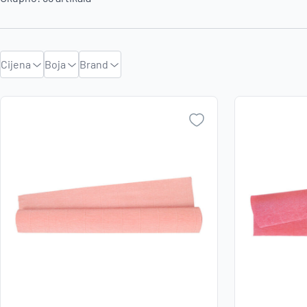
Cijena
Boja
Brand