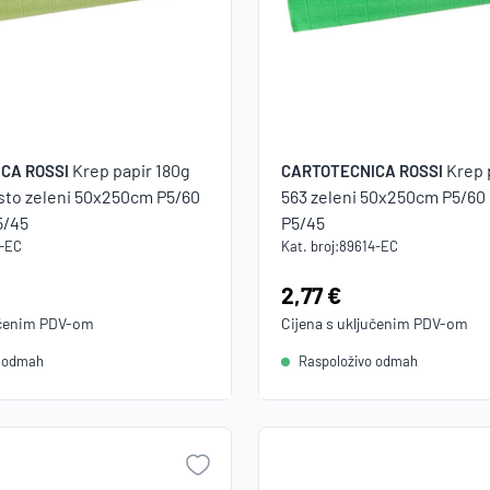
Krep papir 180g
Krep 
CA ROSSI
CARTOTECNICA ROSSI
sto zeleni 50x250cm P5/60
563 zeleni 50x250cm P5/60
5/45
P5/45
6-EC
Kat. broj:
89614-EC
Cijena:
2,77 €
učenim
PDV
-om
Cijena s uključenim
PDV
-om
o odmah
Raspoloživo odmah