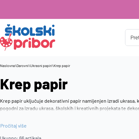
Produ
searc
Naslovna
\
Darovni
\
Ukrasni papiri
\
Krep papir
Krep papir
Krep papir uključuje dekorativni papir namijenjen izradi ukrasa, k
pogodni za izradu ukrasa, školskih i kreativnih projekata te dekor
jednostavnu izradu dekoracija i ukrasa.
Pročitaj više
Ukupno:
66
artikala