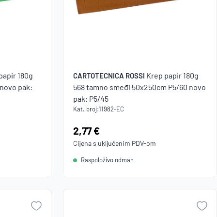
papir 180g
Krep papir 180g
CARTOTECNICA ROSSI
 novo pak:
568 tamno smeđi 50x250cm P5/60 novo
pak: P5/45
Kat. broj:
11982-EC
Cijena:
2,77 €
Cijena s uključenim
PDV
-om
Raspoloživo odmah