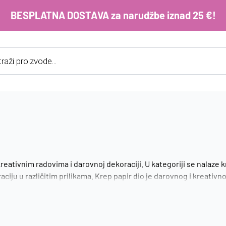
BESPLATNA DOSTAVA za narudžbe iznad 25 €!
cts
h
E-m
ko
im
Lo
reativnim radovima i darovnoj dekoraciji. U kategoriji se nalaze kr
aciju u različitim prilikama. Krep papir dio je darovnog i kreativ