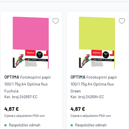
Najniža
cijena
Naziv A-
Z
Naziv Z-
A
OPTIMA
OPTIMA
Fotokopirni papir
Fotokopirni papir
100/1 75g A4 Optima fluo
100/1 75g A4 Optima fluo
Fuchsia
Green
Kat. broj:
242697-EC
Kat. broj:
242694-EC
Cijena:
4,67 €
Cijena:
4,67 €
Cijena s uključenim
PDV
-om
Cijena s uključenim
PDV
-om
Raspoloživo odmah
Raspoloživo odmah