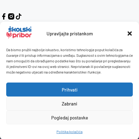
Upravljajte pristankom
Da bismo pružili najbolje iskustvo, koristimo tehnologije poput kolačića za
Kontakt
Naručivanje i plaćanje
čuvanje i/ili pristup informacijama o uređaju. Suglasnost s ovim tehnologijama će
nam omogućiti da obrađujemo podatke kao što su ponašanje pri pregledavanju
O nama
Uvjeti korištenja
ili jedinstveni ID-ovi na ovoj web stranici. Nepristanak ili povlačenje suglasnosti
Pravilnik giveaway
može negativno utjecati na određene karakteristike i funkcije.
Politika privatnosti
Prihvati
Dostava i isporuka
Povrati / reklamacije
Zabrani
Pogledaj postavke
© 2026 Školski pribor. Sva prava pridržana.
Politika kolačića