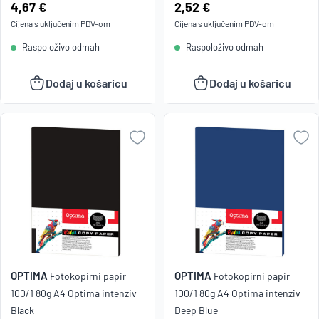
Cijena:
4,67 €
Cijena:
2,52 €
Cijena s uključenim
PDV
-om
Cijena s uključenim
PDV
-om
Raspoloživo odmah
Raspoloživo odmah
Dodaj u košaricu
Dodaj u košaricu
OPTIMA
OPTIMA
Fotokopirni papir
Fotokopirni papir
100/1 80g A4 Optima intenziv
100/1 80g A4 Optima intenziv
Black
Deep Blue