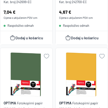
Kat. broj:
242699-EC
Kat. broj:
242700-EC
Cijena:
7,04 €
Cijena:
4,67 €
Cijena s uključenim
PDV
-om
Cijena s uključenim
PDV
-om
Raspoloživo odmah
Raspoloživo odmah
Dodaj u košaricu
Dodaj u košaricu
OPTIMA
OPTIMA
Fotokopirni papir
Fotokopirni papir