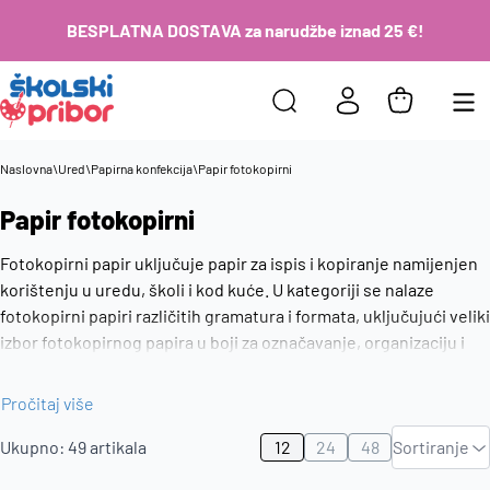
BESPLATNA DOSTAVA za narudžbe iznad 25 €!
Naslovna
\
Ured
\
Papirna konfekcija
\
Papir fotokopirni
Papir fotokopirni
Fotokopirni papir uključuje papir za ispis i kopiranje namijenjen
korištenju u uredu, školi i kod kuće. U kategoriji se nalaze
fotokopirni papiri različitih gramatura i formata, uključujući veliki
izbor fotokopirnog papira u boji za označavanje, organizaciju i
svakodnevni ispis. Fotokopirni papir predstavlja osnovu za rad s
dokumentima i svakodnevno korištenje pisača i kopirnih
Pročitaj više
Zadano
uređaja.
Ukupno:
49
artikala
12
24
48
Sortiranje
Najviša
cijena