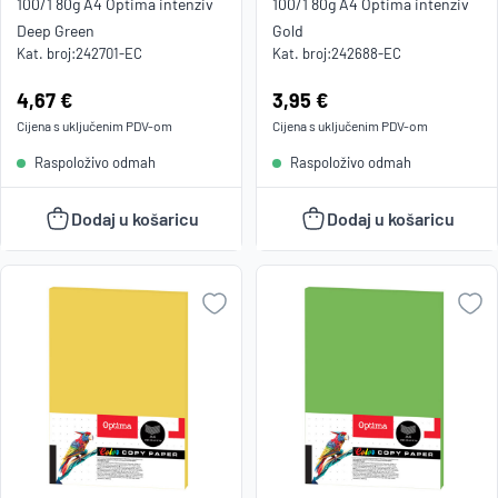
100/1 80g A4 Optima intenziv
100/1 80g A4 Optima intenziv
Deep Green
Gold
Kat. broj:
242701-EC
Kat. broj:
242688-EC
Cijena:
4,67 €
Cijena:
3,95 €
Cijena s uključenim
PDV
-om
Cijena s uključenim
PDV
-om
Raspoloživo odmah
Raspoloživo odmah
Dodaj u košaricu
Dodaj u košaricu