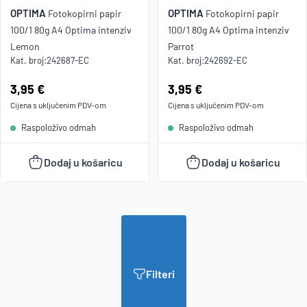
OPTIMA
OPTIMA
Fotokopirni papir
Fotokopirni papir
100/1 80g A4 Optima intenziv
100/1 80g A4 Optima intenziv
Lemon
Parrot
Kat. broj:
242687-EC
Kat. broj:
242692-EC
Cijena:
3,95 €
Cijena:
3,95 €
Cijena s uključenim
PDV
-om
Cijena s uključenim
PDV
-om
Raspoloživo odmah
Raspoloživo odmah
Dodaj u košaricu
Dodaj u košaricu
Filteri