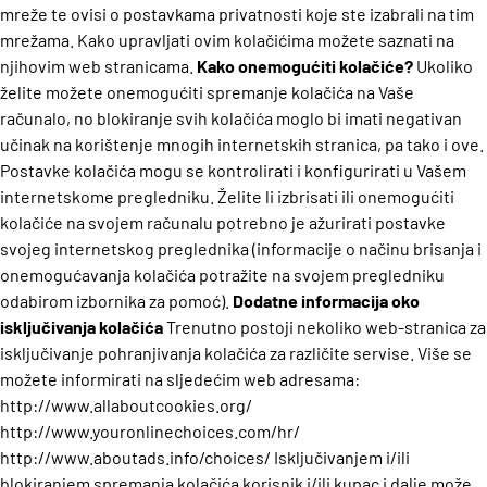
mreže te ovisi o postavkama privatnosti koje ste izabrali na tim
mrežama. Kako upravljati ovim kolačićima možete saznati na
njihovim web stranicama.
Kako onemogućiti kolačiće?
Ukoliko
želite možete onemogućiti spremanje kolačića na Vaše
računalo, no blokiranje svih kolačića moglo bi imati negativan
učinak na korištenje mnogih internetskih stranica, pa tako i ove.
Postavke kolačića mogu se kontrolirati i konfigurirati u Vašem
internetskome pregledniku. Želite li izbrisati ili onemogućiti
kolačiće na svojem računalu potrebno je ažurirati postavke
svojeg internetskog preglednika (informacije o načinu brisanja i
onemogućavanja kolačića potražite na svojem pregledniku
odabirom izbornika za pomoć).
Dodatne informacija oko
isključivanja kolačića
Trenutno postoji nekoliko web-stranica za
isključivanje pohranjivanja kolačića za različite servise.
Više se
možete informirati na sljedećim web adresama:
http://www.allaboutcookies.org/
http://www.youronlinechoices.com/hr/
http://www.aboutads.info/choices/
Isključivanjem i/ili
blokiranjem spremanja kolačića korisnik i/ili kupac i dalje može