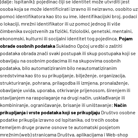
(dalje: Ispitanik); pojedinac čiji se identitet može utvrditi jest
osoba koja se može identificirati izravno ili neizravno, osobito uz
pomoć identifikatora kao što su ime, identifikacijski broj, podaci
o lokaciji, mrežni identifikator ili uz pomoć jednog ili više
čimbenika svojstvenih za fizički, fiziološki, genetski, mentalni,
ekonomski, kulturni ili socijalni identitet tog pojedinca.
Pojam
obrade osobnih podataka
Sukladno Općoj uredbi o zaštiti
podataka obrada znači svaki postupak ili skup postupaka koji se
obavljaju na osobnim podacima ili na skupovima osobnih
podataka, bilo automatiziranim bilo neautomatiziranim
sredstvima kao što su prikupljanje, bilježenje, organizacija,
strukturiranje, pohrana, prilagodba ili izmjena, pronalaženje,
obavljanje uvida, uporaba, otkrivanje prijenosom, širenjem ili
stavljanjem na raspolaganje na drugi način, usklađivanje ili
kombiniranje, ograničavanje, brisanje ili uništavanje;
Način
prikupljanja i vrste podataka koji se prikupljaju
Društvo osobne
podatke prikuplja izravno od Ispitanika, od trećih osoba
temeljem druge pravne osnove te automatski posjetom
mrežnim (web) stranicama Društva, aplikacijama i Web-shop