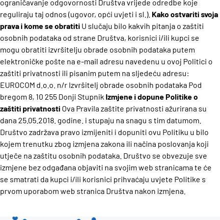
ograničavanje odgovornosti Društva vrijede odredbe koje
reguliraju taj odnos (ugovor, opći uvjeti i sl.).
Kako ostvariti svoja
prava i kome se obratiti
U slučaju bilo kakvih pitanja o zaštiti
osobnih podataka od strane Društva, korisnici i/ili kupci se
mogu obratiti izvršitelju obrade osobnih podataka putem
elektroničke pošte na e-mail adresu navedenu u ovoj Politici o
zaštiti privatnosti ili pisanim putem na sljedeću adresu:
EUROCOM d.o.o.
n/r Izvršitelj obrade osobnih podataka
Pod
bregom 8, 10 255 Donji Stupnik
Izmjene i dopune Politike o
zaštiti privatnosti
Ova Pravila zaštite privatnosti ažurirana su
dana 25.05.2018. godine. i stupaju na snagu s tim datumom.
Društvo zadržava pravo izmijeniti i dopuniti ovu Politiku u bilo
kojem trenutku zbog izmjena zakona ili načina poslovanja koji
utječe na zaštitu osobnih podataka.
Društvo se obvezuje sve
izmjene bez odgađana objaviti na svojim web stranicama te će
se smatrati da kupci i/ili korisnici prihvaćaju uvjete Politike s
prvom uporabom web stranica Društva nakon izmjena.