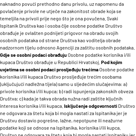
naknadno povući prethodno danu privolu, uz napomenu da
povlačenje privole ne utječe na zakonitost obrade koja se
temeljila na privoli prije nego što je ona povučena.
Svaki
Ispitanik Društva kao i osoba čije osobne podatke Društvo
obrađuje je ovlašten podnijeti prigovor na obradu svojih
osobnih podataka od strane Društva kao voditelja obrade
nadzornom tijelu odnosno Agenciji za zaštitu osobnih podataka.
Gdje se osobni podaci obrađuju
Osobne podatke korisnika i/ili
kupaca Društvo obrađuje u Republici Hrvatskoj.
Pod kojim
uvjetima se osobni podaci prosljeđuju trećima
Osobne podatke
korisnika i/ili kupaca Društvo prosljeđuje trećim osobama
(uključujući nadležna tijela) samo u sljedećim slučajevima:
a)
privole korisnika i/ili kupca;
b) radi ispunjenja zakonskih obveza
Društva;
c) kada je takva obrada nužna radi zaštite ključnih
interesa korisnika i/ili kupaca.
Isključenje odgovornosti
Društvo
ne odgovara za štetu koja bi mogla nastati za Ispitanika jer je
Društvu dostavio pogrešne, lažne, nepotpune ili neažurne
podatke koji se odnose na Ispitanika, korisnika i/ili kupca.
Društvo ne odgovara za štetu koja bi mogla nastati Ispitaniku jer