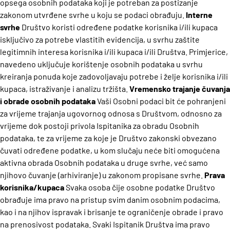
opsega osobnih podataka koji je potreban za postizanje
zakonom utvrđene svrhe u koju se podaci obrađuju.
Interne
svrhe
Društvo koristi određene podatke korisnika i/ili kupaca
isključivo za potrebe vlastitih evidencija, u svrhu zaštite
legitimnih interesa korisnika i/ili kupaca i/ili Društva. Primjerice,
navedeno uključuje korištenje osobnih podataka u svrhu
kreiranja ponuda koje zadovoljavaju potrebe i želje korisnika i/ili
kupaca, istraživanje i analizu tržišta.
Vremensko trajanje čuvanja
i obrade osobnih podataka
Vaši Osobni podaci bit će pohranjeni
za vrijeme trajanja ugovornog odnosa s Društvom, odnosno za
vrijeme dok postoji privola Ispitanika za obradu Osobnih
podataka, te za vrijeme za koje je Društvo zakonski obvezano
čuvati određene podatke, u kom slučaju neće biti omogućena
aktivna obrada Osobnih podataka u druge svrhe, već samo
njihovo čuvanje (arhiviranje) u zakonom propisane svrhe.
Prava
korisnika/kupaca
Svaka osoba čije osobne podatke Društvo
obrađuje ima pravo na pristup svim danim osobnim podacima,
kao i na njihov ispravak i brisanje te ograničenje obrade i pravo
na prenosivost podataka. Svaki Ispitanik Društva ima pravo