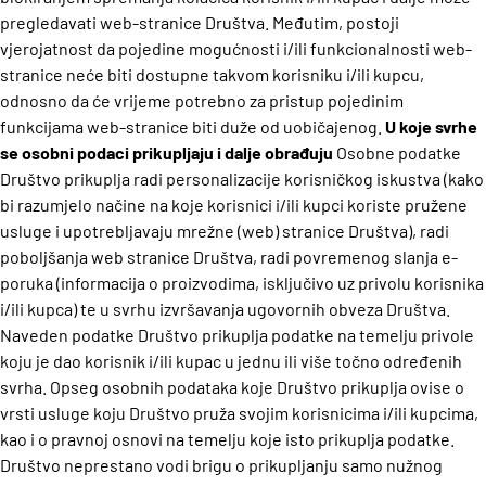
pregledavati web-stranice Društva. Međutim, postoji
vjerojatnost da pojedine mogućnosti i/ili funkcionalnosti web-
stranice neće biti dostupne takvom korisniku i/ili kupcu,
odnosno da će vrijeme potrebno za pristup pojedinim
funkcijama web-stranice biti duže od uobičajenog.
U koje svrhe
se osobni podaci prikupljaju i dalje obrađuju
Osobne podatke
Društvo prikuplja radi personalizacije korisničkog iskustva (kako
bi razumjelo načine na koje korisnici i/ili kupci koriste pružene
usluge i upotrebljavaju mrežne (web) stranice Društva), radi
poboljšanja web stranice Društva, radi povremenog slanja e-
poruka (informacija o proizvodima, isključivo uz privolu korisnika
i/ili kupca) te u svrhu izvršavanja ugovornih obveza Društva.
Naveden podatke Društvo prikuplja podatke na temelju privole
koju je dao korisnik i/ili kupac u jednu ili više točno određenih
svrha.
Opseg osobnih podataka koje Društvo prikuplja ovise o
vrsti usluge koju Društvo pruža svojim korisnicima i/ili kupcima,
kao i o pravnoj osnovi na temelju koje isto prikuplja podatke.
Društvo neprestano vodi brigu o prikupljanju samo nužnog