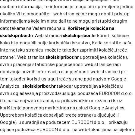
osobnih informacija. Te informacije mogu biti spremljene jedino
ukoliko Vi to omogućite – web stranice ne mogu dobiti pristup
informacijama koje im niste dali te ne mogu pristupiti drugim
datotekama na Vašem računalu.
Korištenje kolačića na
skolskipribor.hr
Web stranica
skolskipribor.hr
koristi kolačiće
kako bi omogućili bolje korisničko iskustvo. Kada koristite našu
internetsku stranicu možete također zaprimiti kolačić „treće
strane“.
Web stranica
skolskipribor.hr
upotrebljava kolačiće u
svrhu praćenja statističke posjećenosti web stranice radi
dobivanja nužnih informacija o uspješnosti web stranice i pri
tom također koristi uslugu treće strane pod nazivom Google
Analytics.
skolskipribor.hr
također upotrebljava kolačiće u
svrhu oglašavanja proizvoda/usluga poduzeća EUROCOM d.o.o.
i to na samoj web stranici, na prikazivačkim mrežama i kroz
korištenje ponovnog marketinga na usluzi Google Analytics.
Upotrebom kolačića dobavljači treće strane (uključujući i
Google), u suradnji sa poduzećem EUROCOM d.o.o. , prikazuju
oglase poduzeća EUROCOM d.o.o. na web-lokacijama na cijelom