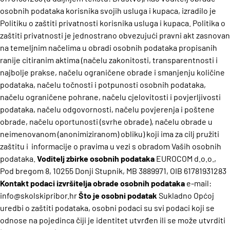
osobnih podataka korisnika svojih usluga i kupaca, izradilo je
Politiku o zaštiti privatnosti korisnika usluga i kupaca.
Politika o
zaštiti privatnosti je jednostrano obvezujući pravni akt zasnovan
na temeljnim načelima u obradi osobnih podataka propisanih
ranije citiranim aktima (načelu zakonitosti, transparentnosti i
najbolje prakse, načelu ograničene obrade i smanjenju količine
podataka, načelu točnosti i potpunosti osobnih podataka,
načelu ograničene pohrane, načelu cjelovitosti i povjerljivosti
podataka, načelu odgovornosti, načelu povjerenja i poštene
obrade, načelu oportunosti (svrhe obrade), načelu obrade u
neimenovanom (anonimiziranom) obliku) koji ima za cilj pružiti
zaštitu i informacije o pravima u vezi s obradom Vaših osobnih
podataka.
Voditelj zbirke osobnih podataka
EUROCOM d.o.o.,
Pod bregom 8, 10255 Donji Stupnik, MB 3889971, OIB 61781931283
Kontakt podaci izvršitelja obrade osobnih podataka
e-mail:
info@skolskipribor.hr
Što je osobni podatak
Sukladno Općoj
uredbi o zaštiti podataka, osobni podaci su svi podaci koji se
odnose na pojedinca čiji je identitet utvrđen ili se može utvrditi