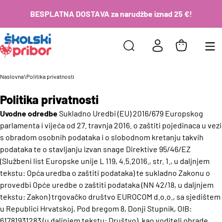
BESPLATNA DOSTAVA za narudžbe iznad 25 €!
Naslovna
\
Politika privatnosti
Politika privatnosti
Uvodne odredbe
Sukladno Uredbi (EU) 2016/679 Europskog
parlamenta i vijeća od 27. travnja 2016. o zaštiti pojedinaca u vezi
s obradom osobnih podataka i o slobodnom kretanju takvih
podataka te o stavljanju izvan snage Direktive 95/46/EZ
(Službeni list Europske unije L 119, 4.5.2016., str. 1., u daljnjem
tekstu: Opća uredba o zaštiti podataka) te sukladno Zakonu o
provedbi Opće uredbe o zaštiti podataka (NN 42/18, u daljnjem
tekstu: Zakon) trgovačko društvo EUROCOM d.o.o., sa sjedištem
u Republici Hrvatskoj, Pod bregom 8, Donji Stupnik, OIB:
61781931283 (u daljnjem tekstu: Društvo), kao voditelj obrade