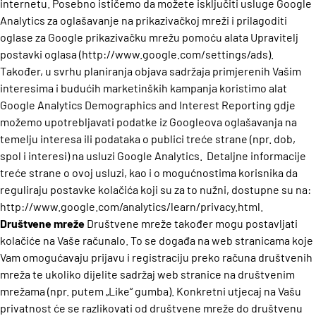
internetu. Posebno ističemo da možete isključiti usluge Google
Analytics za oglašavanje na prikazivačkoj mreži i prilagoditi
oglase za Google prikazivačku mrežu pomoću alata Upravitelj
postavki oglasa (http://www.google.com/settings/ads).
Također, u svrhu planiranja objava sadržaja primjerenih Vašim
interesima i budućih marketinških kampanja koristimo alat
Google Analytics Demographics and Interest Reporting gdje
možemo upotrebljavati podatke iz Googleova oglašavanja na
temelju interesa ili podataka o publici treće strane (npr. dob,
spol i interesi) na usluzi Google Analytics. Detaljne informacije
treće strane o ovoj usluzi, kao i o mogućnostima korisnika da
reguliraju postavke kolačića koji su za to nužni, dostupne su na:
http://www.google.com/analytics/learn/privacy.html.
Društvene mreže
Društvene mreže također mogu postavljati
kolačiće na Vaše računalo. To se događa na web stranicama koje
Vam omogućavaju prijavu i registraciju preko računa društvenih
mreža te ukoliko dijelite sadržaj web stranice na društvenim
mrežama (npr. putem „Like“ gumba). Konkretni utjecaj na Vašu
privatnost će se razlikovati od društvene mreže do društvenu