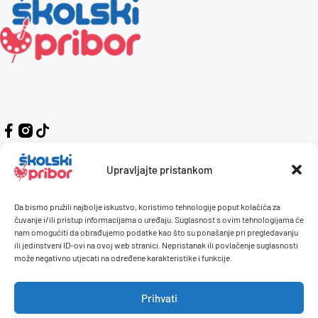
Upravljajte pristankom
Da bismo pružili najbolje iskustvo, koristimo tehnologije poput kolačića za
Kontakt
Naručivanje i plaćanje
čuvanje i/ili pristup informacijama o uređaju. Suglasnost s ovim tehnologijama će
nam omogućiti da obrađujemo podatke kao što su ponašanje pri pregledavanju
O nama
Uvjeti korištenja
ili jedinstveni ID-ovi na ovoj web stranici. Nepristanak ili povlačenje suglasnosti
Pravilnik giveaway
može negativno utjecati na određene karakteristike i funkcije.
Politika privatnosti
Prihvati
Dostava i isporuka
Povrati / reklamacije