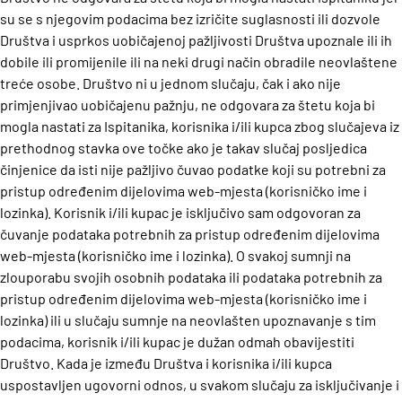
su se s njegovim podacima bez izričite suglasnosti ili dozvole
Društva i usprkos uobičajenoj pažljivosti Društva upoznale ili ih
dobile ili promijenile ili na neki drugi način obradile neovlaštene
treće osobe.
Društvo ni u jednom slučaju, čak i ako nije
primjenjivao uobičajenu pažnju, ne odgovara za štetu koja bi
mogla nastati za Ispitanika, korisnika i/ili kupca zbog slučajeva iz
prethodnog stavka ove točke ako je takav slučaj posljedica
činjenice da isti nije pažljivo čuvao podatke koji su potrebni za
pristup određenim dijelovima web-mjesta (korisničko ime i
lozinka). Korisnik i/ili kupac je isključivo sam odgovoran za
čuvanje podataka potrebnih za pristup određenim dijelovima
web-mjesta (korisničko ime i lozinka).
O svakoj sumnji na
zlouporabu svojih osobnih podataka ili podataka potrebnih za
pristup određenim dijelovima web-mjesta (korisničko ime i
lozinka) ili u slučaju sumnje na neovlašten upoznavanje s tim
podacima, korisnik i/ili kupac je dužan odmah obavijestiti
Društvo.
Kada je između Društva i korisnika i/ili kupca
uspostavljen ugovorni odnos, u svakom slučaju za isključivanje i