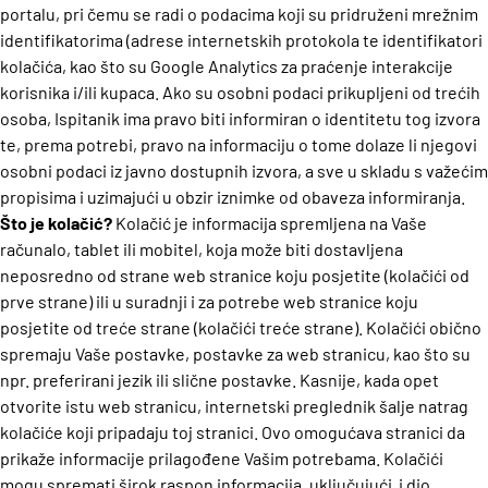
portalu, pri čemu se radi o podacima koji su pridruženi mrežnim
identifikatorima (adrese internetskih protokola te identifikatori
kolačića, kao što su Google Analytics za praćenje interakcije
korisnika i/ili kupaca. Ako su osobni podaci prikupljeni od trećih
osoba, Ispitanik ima pravo biti informiran o identitetu tog izvora
te, prema potrebi, pravo na informaciju o tome dolaze li njegovi
osobni podaci iz javno dostupnih izvora, a sve u skladu s važećim
propisima i uzimajući u obzir iznimke od obaveza informiranja.
Što je kolačić?
Kolačić je informacija spremljena na Vaše
računalo, tablet ili mobitel, koja može biti dostavljena
neposredno od strane web stranice koju posjetite (kolačići od
prve strane) ili u suradnji i za potrebe web stranice koju
posjetite od treće strane (kolačići treće strane). Kolačići obično
spremaju Vaše postavke, postavke za web stranicu, kao što su
npr. preferirani jezik ili slične postavke. Kasnije, kada opet
otvorite istu web stranicu, internetski preglednik šalje natrag
kolačiće koji pripadaju toj stranici. Ovo omogućava stranici da
prikaže informacije prilagođene Vašim potrebama. Kolačići
mogu spremati širok raspon informacija, uključujući i dio