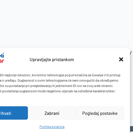
Upravljajte pristankom
ili najbolje iskustvo, koristimo tehnologije poput kolačića za čuvanje i/ili pristup
a o uređaju. Suglasnost s ovim tehnologijama će nam omogućiti da obrađujemo
to su ponašanje pri pregledavanju ili jedinstveni ID-ovi na ovoj web stranici.
li povlačenje suglasnosti može negativno utjecati na određene karakteristike i
rihvati
Zabrani
Pogledaj postavke
Politika kolačića