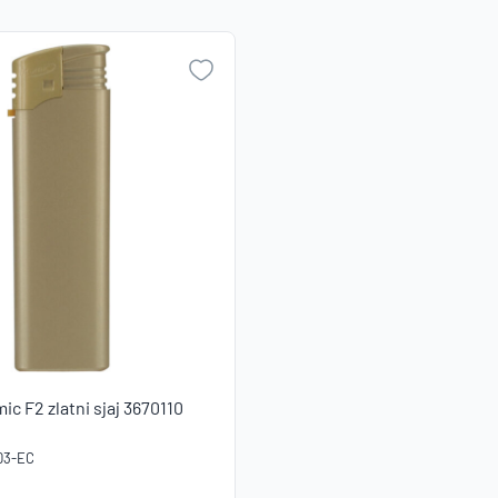
NO
ic F2 zlatni sjaj 3670110
03-EC