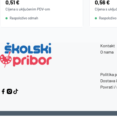
Cijena:
0,51 €
Cijena:
0,56 €
Cijena s uključenim
PDV
-om
Cijena s uklj
Raspoloživo odmah
Raspoloživ
Kontakt
O nama
Politika 
Dostava i
Povrati /