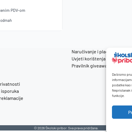
učenim
PDV
-om
o odmah
Naručivanje i plaćanje
Uvjeti korištenja
Pravilnik giveaway
Da bismo pruž
informacijam
privatnosti
podatke kao š
 isporuka
Nepristanak i
funkcije.
 reklamacije
P
© 2026 Školski pribor. Sva prava pridržana.