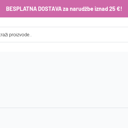
BESPLATNA DOSTAVA za narudžbe iznad 25 €!
cts
h
E-m
ko
im
Lo