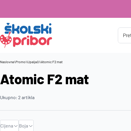
Produ
searc
Naslovna
\
Promo
\
Upaljači
\
Atomic F2 mat
Atomic F2 mat
Ukupno:
2
artikla
Cijena
Boja