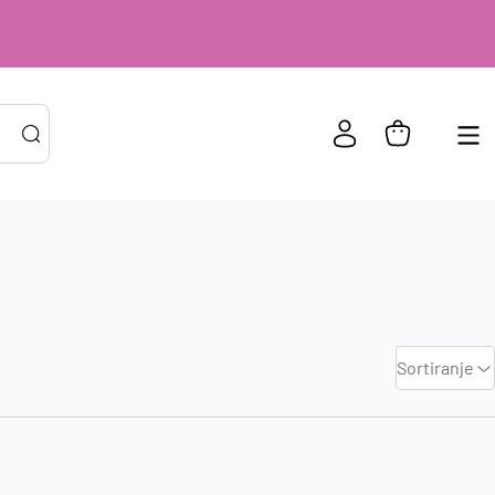
PRIJAVA POSTOJEĆIH KORISNIKA
ail ili
*
risničko
e
Zadano
Sortiranje
zinka
*
Najviša
cijena
Zapamti me na ovom uređaju
Najniža
cijena
Prijavite se