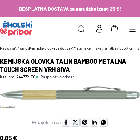
BESPLATNA DOSTAVA za narudžbe iznad 25 €!
Naslovna
\
Promo
\
Kemijske olovke za dotisak
\
Metalne kemijske
\
Talin (bamboo)
\
Kemijs
KEMIJSKA OLOVKA TALIN BAMBOO METALNA
TOUCH SCREEN VRH SIVA
Raspoloživo odmah
Kat. broj:
244772-EC
Podijelite na:
Cijena:
0,85 €