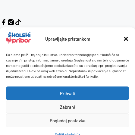
Upravljajte pristankom
Da bismo pružili najbolje iskustvo, koristimo tehnologije poput kolačića za
Kontakt
Naručivanje i plaćanje
čuvanje i/ili pristup informacijama o uređaju. Suglasnost s ovim tehnologijama će
nam omogućiti da obrađujemo podatke kao što su ponašanje pri pregledavanju
O nama
Uvjeti korištenja
ili jedinstveni ID-ovi na ovoj web stranici. Nepristanak ili povlačenje suglasnosti
Pravilnik giveaway
može negativno utjecati na određene karakteristike i funkcije.
Politika privatnosti
Prihvati
Dostava i isporuka
Povrati / reklamacije
Zabrani
Pogledaj postavke
© 2026 Školski pribor. Sva prava pridržana.
Politika kolačića