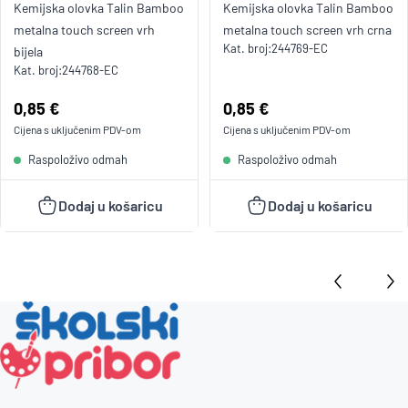
Kemijska olovka Talin Bamboo
Kemijska olovka Talin Bamboo
metalna touch screen vrh
metalna touch screen vrh crna
Kat. broj:
244769-EC
bijela
Kat. broj:
244768-EC
Cijena:
0,85 €
Cijena:
0,85 €
Cijena s uključenim
PDV
-om
Cijena s uključenim
PDV
-om
Raspoloživo odmah
Raspoloživo odmah
Dodaj u košaricu
Dodaj u košaricu