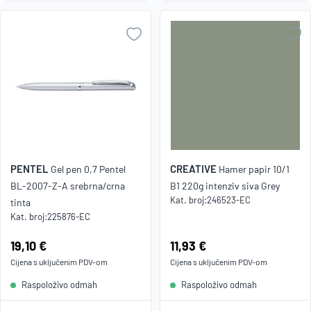
PENTEL
CREATIVE
Gel pen 0,7 Pentel
Hamer papir 10/1
BL-2007-Z-A srebrna/crna
B1 220g intenziv siva Grey
Kat. broj:
246523-EC
tinta
Kat. broj:
225876-EC
Cijena:
19,10 €
Cijena:
11,93 €
Cijena s uključenim
PDV
-om
Cijena s uključenim
PDV
-om
Raspoloživo odmah
Raspoloživo odmah