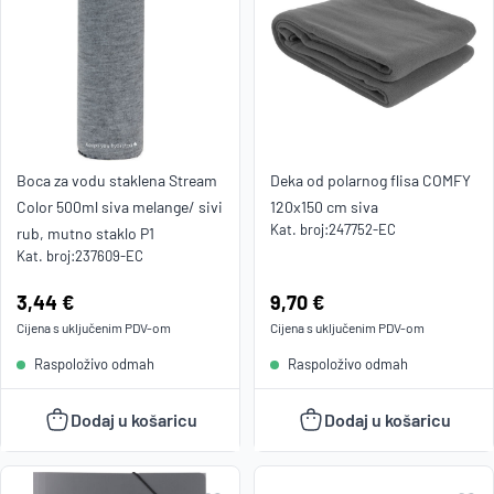
Boca za vodu staklena Stream
Deka od polarnog flisa COMFY
Color 500ml siva melange/ sivi
120x150 cm siva
Kat. broj:
247752-EC
rub, mutno staklo P1
Kat. broj:
237609-EC
Cijena:
3,44 €
Cijena:
9,70 €
Cijena s uključenim
PDV
-om
Cijena s uključenim
PDV
-om
Raspoloživo odmah
Raspoloživo odmah
Dodaj u košaricu
Dodaj u košaricu