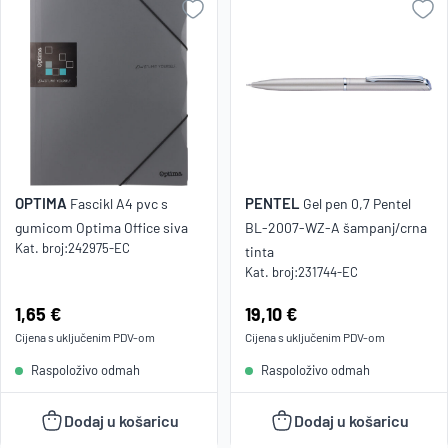
OPTIMA
PENTEL
Fascikl A4 pvc s
Gel pen 0,7 Pentel
gumicom Optima Office siva
BL-2007-WZ-A šampanj/crna
Kat. broj:
242975-EC
tinta
Kat. broj:
231744-EC
Cijena:
1,65 €
Cijena:
19,10 €
Cijena s uključenim
PDV
-om
Cijena s uključenim
PDV
-om
Raspoloživo odmah
Raspoloživo odmah
Dodaj u košaricu
Dodaj u košaricu