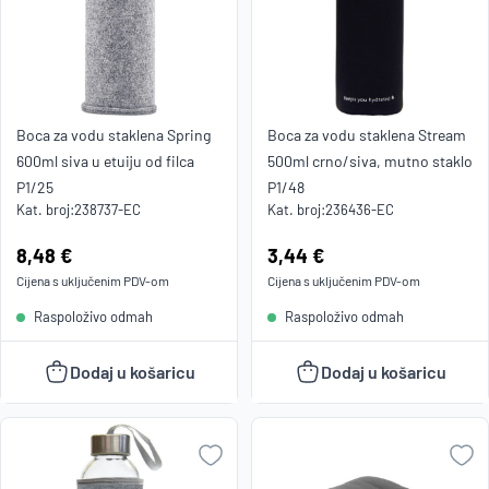
Boca za vodu staklena Spring
Boca za vodu staklena Stream
600ml siva u etuiju od filca
500ml crno/siva, mutno staklo
P1/25
P1/48
Kat. broj:
238737-EC
Kat. broj:
236436-EC
Cijena:
8,48 €
Cijena:
3,44 €
Cijena s uključenim
PDV
-om
Cijena s uključenim
PDV
-om
Raspoloživo odmah
Raspoloživo odmah
Dodaj u košaricu
Dodaj u košaricu