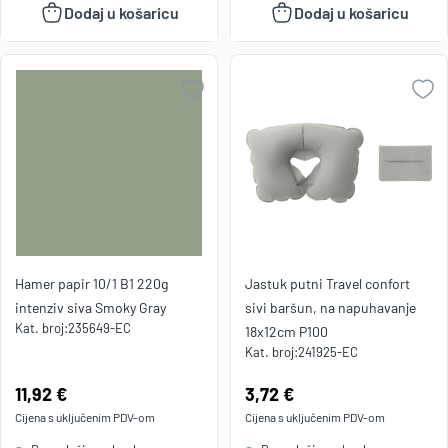
Dodaj u košaricu
Dodaj u košaricu
Hamer papir 10/1 B1 220g
Jastuk putni Travel confort
intenziv siva Smoky Gray
sivi baršun, na napuhavanje
Kat. broj:
235649-EC
18x12cm P100
Kat. broj:
241925-EC
Cijena:
11,92 €
Cijena:
3,72 €
Cijena s uključenim
PDV
-om
Cijena s uključenim
PDV
-om