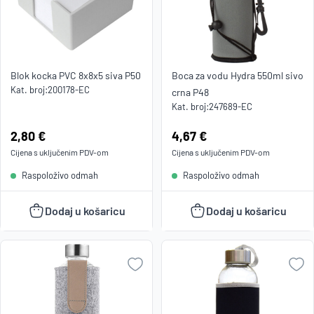
Blok kocka PVC 8x8x5 siva P50
Boca za vodu Hydra 550ml sivo
Kat. broj:
200178-EC
crna P48
Kat. broj:
247689-EC
Cijena:
2,80 €
Cijena:
4,67 €
Cijena s uključenim
PDV
-om
Cijena s uključenim
PDV
-om
Raspoloživo odmah
Raspoloživo odmah
Dodaj u košaricu
Dodaj u košaricu