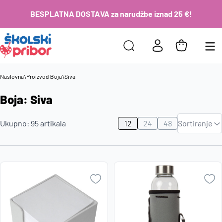
BESPLATNA DOSTAVA za narudžbe iznad 25 €!
Naslovna
\
Proizvod Boja
\
Siva
Boja: Siva
Zadano
Ukupno:
95
artikala
12
24
48
Sortiranje
Najviša
cijena
Najniža
cijena
Naziv A-
Z
Naziv Z-
A