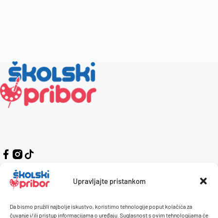
Upravljajte pristankom
Da bismo pružili najbolje iskustvo, koristimo tehnologije poput kolačića za
Kontakt
Naručivanje i plaćanje
čuvanje i/ili pristup informacijama o uređaju. Suglasnost s ovim tehnologijama će