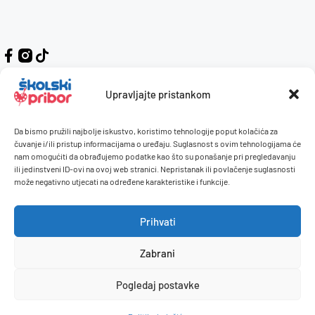
Upravljajte pristankom
Da bismo pružili najbolje iskustvo, koristimo tehnologije poput kolačića za
Kontakt
Naručivanje i plaćanje
čuvanje i/ili pristup informacijama o uređaju. Suglasnost s ovim tehnologijama će
nam omogućiti da obrađujemo podatke kao što su ponašanje pri pregledavanju
O nama
Uvjeti korištenja
ili jedinstveni ID-ovi na ovoj web stranici. Nepristanak ili povlačenje suglasnosti
Pravilnik giveaway
može negativno utjecati na određene karakteristike i funkcije.
Politika privatnosti
Prihvati
Dostava i isporuka
Povrati / reklamacije
Zabrani
Pogledaj postavke
© 2026 Školski pribor. Sva prava pridržana.