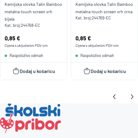
Kemijska olovka Talin Bamboo
Kemijska olovka Talin Bamboo
metalna touch screen vrh
metalna touch screen vrh crna
Kat. broj:
244769-EC
bijela
Kat. broj:
244768-EC
Cijena:
0,85 €
Cijena:
0,85 €
Cijena s uključenim
PDV
-om
Cijena s uključenim
PDV
-om
Raspoloživo odmah
Raspoloživo odmah
Dodaj u košaricu
Dodaj u košaricu