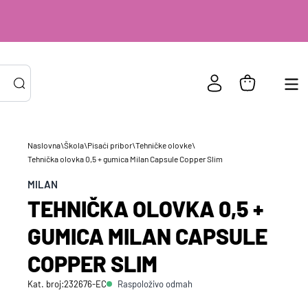
Naslovna
\
Škola
\
Pisaći pribor
\
Tehničke olovke
\
PRIJAVA POSTOJEĆIH KORISNIKA
Tehnička olovka 0,5 + gumica Milan Capsule Copper Slim
ail ili
*
risničko
MILAN
e
TEHNIČKA OLOVKA 0,5 +
zinka
*
GUMICA MILAN CAPSULE
COPPER SLIM
Zapamti me na ovom uređaju
Raspoloživo odmah
Kat. broj:
232676-EC
Prijavite se