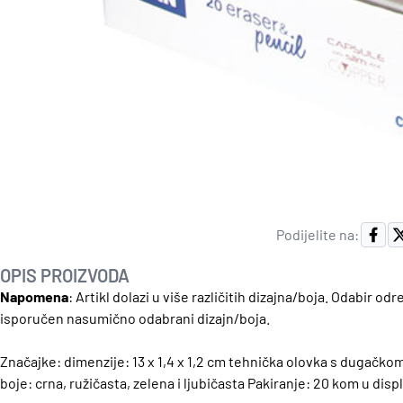
Podijelite na:
OPIS PROIZVODA
Napomena
: Artikl dolazi u više različitih dizajna/boja. Odabir 
isporučen nasumično odabrani dizajn/boja.
Značajke: dimenzije: 13 x 1,4 x 1,2 cm tehnička olovka s dugačk
boje: crna, ružičasta, zelena i ljubičasta Pakiranje: 20 kom u di