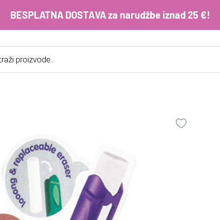
BESPLATNA DOSTAVA za narudžbe iznad 25 €!
cts
h
E-m
ko
im
Lo