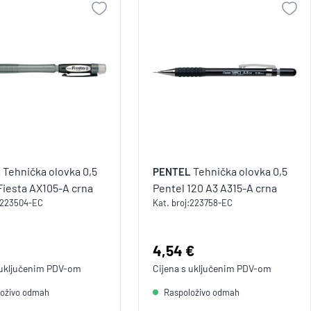
Tehnička olovka 0,5
Tehnička olovka 0,5
L
PENTEL
Fiesta AX105-A crna
Pentel 120 A3 A315-A crna
223504-EC
Kat. broj:
223758-EC
a:
Cijena:
4,54 €
 uključenim
PDV
-om
Cijena s uključenim
PDV
-om
loživo odmah
Raspoloživo odmah