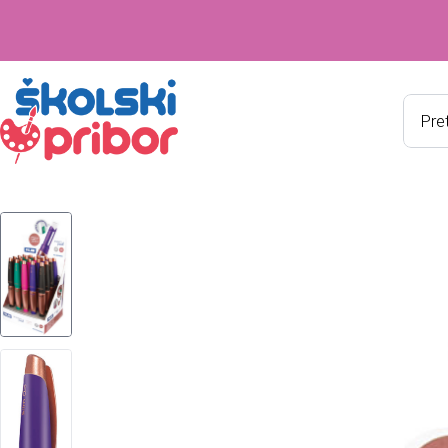
Produ
searc