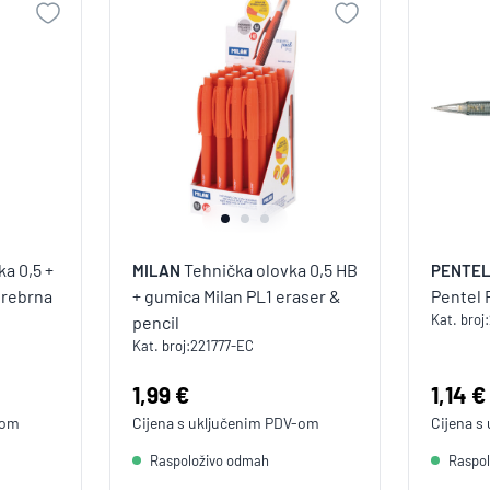
a 0,5 +
Tehnička olovka 0,5 HB
MILAN
PENTE
srebrna
+ gumica Milan PL1 eraser &
Pentel 
Kat. broj:
pencil
Kat. broj:
221777-EC
Cijena:
1,99 €
Cijen
1,14 €
-om
Cijena s uključenim
PDV
-om
Cijena s
Raspoloživo odmah
Raspo