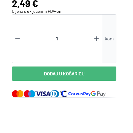
Cijena:
2,49 €
Zaboravili ste lozinku?
Cijena s uključenim
PDV
-om
VI STE NA WEBSHOP-U?
kom
Kreirajte korisnički račun
DODAJ U KOŠARICU