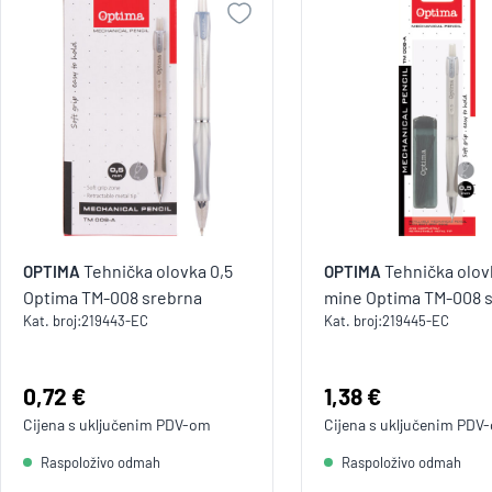
Tehnička olovka 0,5
Tehnička olovk
OPTIMA
OPTIMA
Optima TM-008 srebrna
mine Optima TM-008 
Kat. broj:
219443-EC
Kat. broj:
219445-EC
Cijena:
0,72 €
Cijena:
1,38 €
Cijena s uključenim
PDV
-om
Cijena s uključenim
PDV
Raspoloživo odmah
Raspoloživo odmah