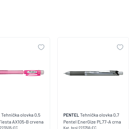
Tehnička olovka 0,5
Tehnička olovka 0,7
L
PENTEL
Fiesta AX105-B crvena
Pentel EnerGize PL77-A crna
223505-EC
Kat. broj:
223756-EC