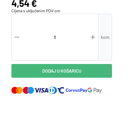
Cijena:
4,54 €
Zaboravili ste lozinku?
Cijena s uključenim
PDV
-om
kom
VI STE NA WEBSHOP-U?
Kreirajte korisnički račun
DODAJ U KOŠARICU