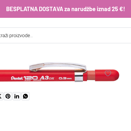
BESPLATNA DOSTAVA za narudžbe iznad 25 €!
cts
h
E-m
ko
im
Lo