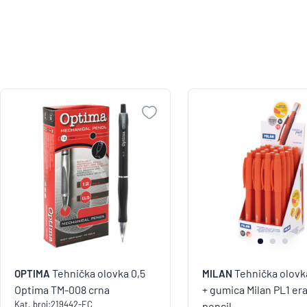
Tehnička olovka 0,5
Tehnička olovk
OPTIMA
MILAN
Optima TM-008 crna
+ gumica Milan PL1 er
Kat. broj:
219442-EC
pencil