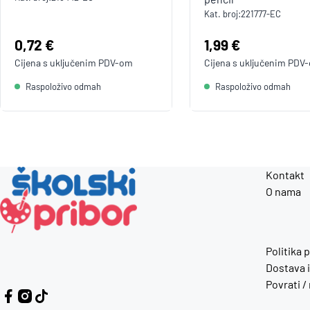
Kat. broj:
221777-EC
Cijena:
0,72 €
Cijena:
1,99 €
Cijena s uključenim
PDV
-om
Cijena s uključenim
PDV
Raspoloživo odmah
Raspoloživo odmah
Kontakt
O nama
Politika 
Dostava i
Povrati /