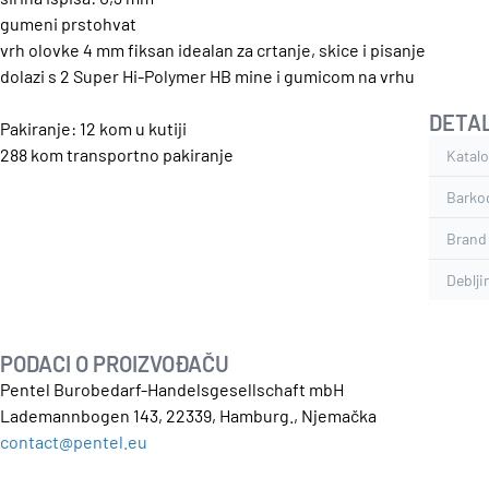
gumeni prstohvat
vrh olovke 4 mm fiksan idealan za crtanje, skice i pisanje
dolazi s 2 Super Hi-Polymer HB mine i gumicom na vrhu
DETAL
Pakiranje: 12 kom u kutiji
288 kom transportno pakiranje
Katalo
Barko
Brand
Deblji
PODACI O PROIZVOĐAČU
Pentel Burobedarf-Handelsgesellschaft mbH
Lademannbogen 143, 22339, Hamburg., Njemačka
contact@pentel.eu