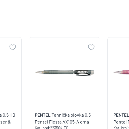
a 0,5 HB
Tehnička olovka 0,5
PENTEL
PENTE
aser &
Pentel Fiesta AX105-A crna
Pentel 
Kat. broj:
223504-EC
Kat. broj: