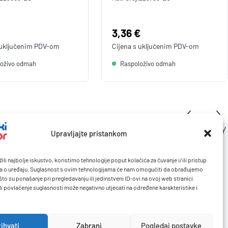
a:
Cijena:
3,36 €
 uključenim
PDV
-om
Cijena s uključenim
PDV
-om
loživo odmah
Raspoloživo odmah
Upravljajte pristankom
ili najbolje iskustvo, koristimo tehnologije poput kolačića za čuvanje i/ili pristup
a o uređaju. Suglasnost s ovim tehnologijama će nam omogućiti da obrađujemo
to su ponašanje pri pregledavanju ili jedinstveni ID-ovi na ovoj web stranici.
li povlačenje suglasnosti može negativno utjecati na određene karakteristike i
rihvati
Zabrani
Pogledaj postavke