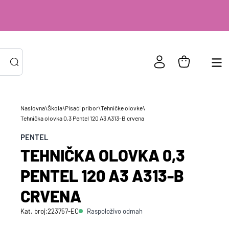
Naslovna
\
Škola
\
Pisaći pribor
\
Tehničke olovke
\
Tehnička olovka 0,3 Pentel 120 A3 A313-B crvena
PRIJAVA POSTOJEĆIH KORISNIKA
ail ili
*
PENTEL
risničko
TEHNIČKA OLOVKA 0,3
e
zinka
*
PENTEL 120 A3 A313-B
CRVENA
Zapamti me na ovom uređaju
Raspoloživo odmah
Kat. broj:
223757-EC
Prijavite se