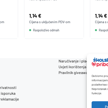
Cijena:
1,14 €
Cijen
1,14 €
-om
Cijena s uključenim
PDV
-om
Cijena s
Raspoloživo odmah
Raspo
Naručivanje i plaćanje
Uvjeti korištenja
Pravilnik giveaway
Da bismo pruž
informacijam
podatke kao š
privatnosti
Nepristanak i
 isporuka
funkcije.
 reklamacije
P