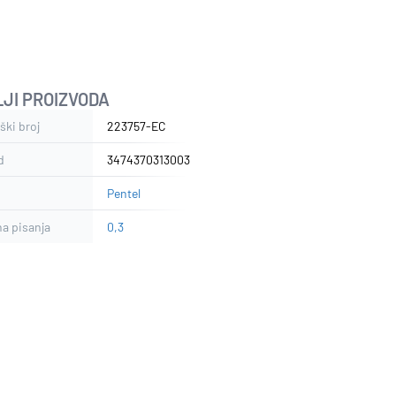
JI PROIZVODA
NO
ški broj
223757-EC
d
3474370313003
Pentel
na pisanja
0,3