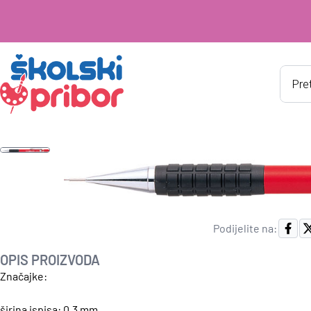
Produ
searc
Podijelite na:
OPIS PROIZVODA
Značajke:
širina ispisa: 0,3 mm