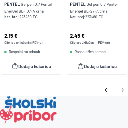
PENTEL
PENTEL
Gel pen 0,7 Pentel
Gel pen 0,7 Pentel
EnerGel BL-107-A crna
Energel BL-27-A crna
Kat. broj:
223480-EC
Kat. broj:
223486-EC
Cijena:
2,15 €
Cijena:
2,45 €
Cijena s uključenim
PDV
-om
Cijena s uključenim
PDV
-om
Raspoloživo odmah
Raspoloživo odmah
Dodaj u košaricu
Dodaj u košaricu