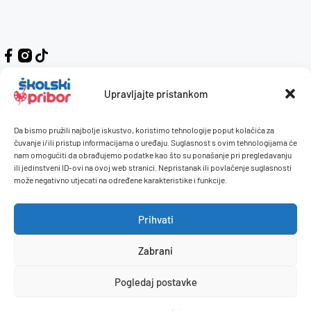
Upravljajte pristankom
Da bismo pružili najbolje iskustvo, koristimo tehnologije poput kolačića za
Kontakt
Naručivanje i plaćanje
čuvanje i/ili pristup informacijama o uređaju. Suglasnost s ovim tehnologijama će
nam omogućiti da obrađujemo podatke kao što su ponašanje pri pregledavanju
O nama
Uvjeti korištenja
ili jedinstveni ID-ovi na ovoj web stranici. Nepristanak ili povlačenje suglasnosti
Pravilnik giveaway
može negativno utjecati na određene karakteristike i funkcije.
Politika privatnosti
Prihvati
Dostava i isporuka
Povrati / reklamacije
Zabrani
Pogledaj postavke
© 2026 Školski pribor. Sva prava pridržana.