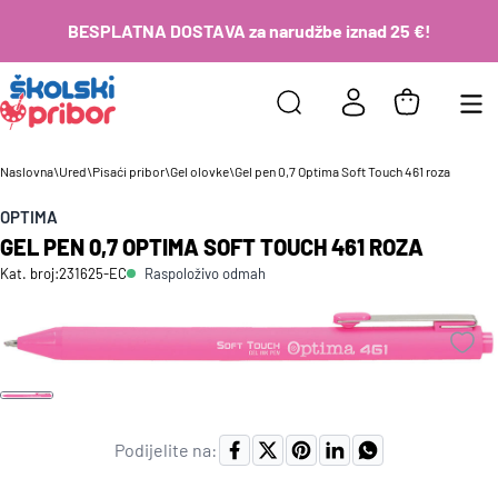
BESPLATNA DOSTAVA za narudžbe iznad 25 €!
Naslovna
\
Ured
\
Pisaći pribor
\
Gel olovke
\
Gel pen 0,7 Optima Soft Touch 461 roza
OPTIMA
GEL PEN 0,7 OPTIMA SOFT TOUCH 461 ROZA
Raspoloživo odmah
Kat. broj:
231625-EC
Podijelite na: