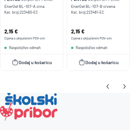
EnerGel BL-107-A crna
EnerGel BL-107-B crvena
Kat. broj:
223480-EC
Kat. broj:
223481-EC
Cijena:
2,15 €
Cijena:
2,15 €
Cijena s uključenim
PDV
-om
Cijena s uključenim
PDV
-om
Raspoloživo odmah
Raspoloživo odmah
Dodaj u košaricu
Dodaj u košaricu