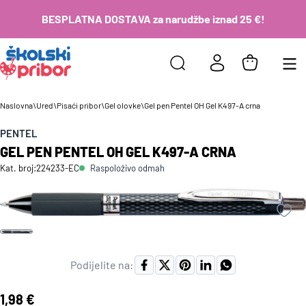
BESPLATNA DOSTAVA za narudžbe iznad 25 €!
Naslovna
\
Ured
\
Pisaći pribor
\
Gel olovke
\
Gel pen Pentel OH Gel K497-A crna
PENTEL
GEL PEN PENTEL OH GEL K497-A CRNA
Raspoloživo odmah
Kat. broj:
224233-EC
Podijelite na:
Cijena:
1,98 €