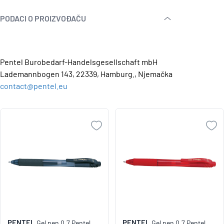
PODACI O PROIZVOĐAČU
Pentel Burobedarf-Handelsgesellschaft mbH
Lademannbogen 143, 22339, Hamburg., Njemačka
contact@pentel.eu
PENTEL
PENTEL
Gel pen 0,7 Pentel
Gel pen 0,7 Pentel