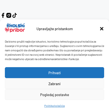
Upravljajte pristankom
Da bismo pružili najbolje iskustvo, koristimo tehnologije poput kolačića za
Kontakt
Naručivanje i plaćanje
čuvanje i/ili pristup informacijama o uređaju. Suglasnost s ovim tehnologijama će
nam omogućiti da obrađujemo podatke kao što su ponašanje pri pregledavanju
O nama
Uvjeti korištenja
ili jedinstveni ID-ovi na ovoj web stranici. Nepristanak ili povlačenje suglasnosti
Pravilnik giveaway
može negativno utjecati na određene karakteristike i funkcije.
Politika privatnosti
Prihvati
Dostava i isporuka
Povrati / reklamacije
Zabrani
Pogledaj postavke
© 2026 Školski pribor. Sva prava pridržana.
Politika kolačića