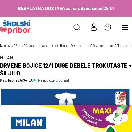
BESPLATNA DOSTAVA za narudžbe iznad 25 €!
Naslovna
\
Škola
\
Crtanje, slikanje i modeliranje
\
Drvene bojice
\
Drvene bojice 12/1 duge deb
MILAN
DRVENE BOJICE 12/1 DUGE DEBELE TROKUTASTE +
ŠILJILO
Raspoloživo odmah
Kat. broj:
224194-EC