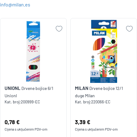
info@milan.es
UNIONL
MILAN
Drvene bojice 6/1
Drvene bojice 12/1
Unionl
duge Milan
Kat. broj:
200999-EC
Kat. broj:
220066-EC
Cijena:
0,78 €
Cijena:
3,39 €
Cijena s uključenim
PDV
-om
Cijena s uključenim
PDV
-om