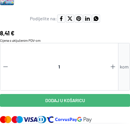
Podijelite na:
Cijena:
8,41 €
Cijena s uključenim
PDV
-om
kom
DODAJ U KOŠARICU