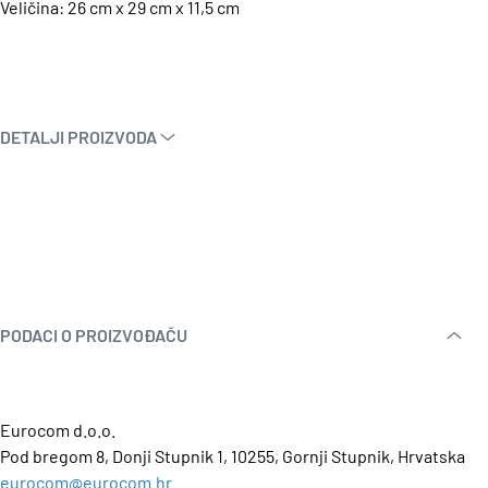
Veličina: 26 cm x 29 cm x 11,5 cm
DETALJI PROIZVODA
PODACI O PROIZVOĐAČU
Eurocom d.o.o.
Pod bregom 8, Donji Stupnik 1, 10255, Gornji Stupnik, Hrvatska
eurocom@eurocom.hr