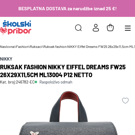
BESPLATNA DOSTAVA za narudžbe iznad 25 €!
Naslovna
\
Fashion
\
Ruksaci
\
Ruksak fashion NIKKY Eiffel Dreams FW25 26x29x11,5cm ML
NIKKY
RUKSAK FASHION NIKKY EIFFEL DREAMS FW25
26X29X11,5CM ML13004 P12 NETTO
Raspoloživo odmah
Kat. broj:
246782-EC