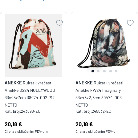
ANEKKE
ANEKKE
Ruksak vrećasti
Ruksak vrećasti
Anekke SS24 HOLLYWOOD
Anekke FW24 Imaginary
33x45x7cm 38474-002 P12
33x45x2,5cm 39474-003
NETTO
NETTO
Kat. broj:
243698-EC
Kat. broj:
245532-EC
Cijena:
20,18 €
Cijena:
20,18 €
Cijena s uključenim
PDV
-om
Cijena s uključenim
PDV
-om