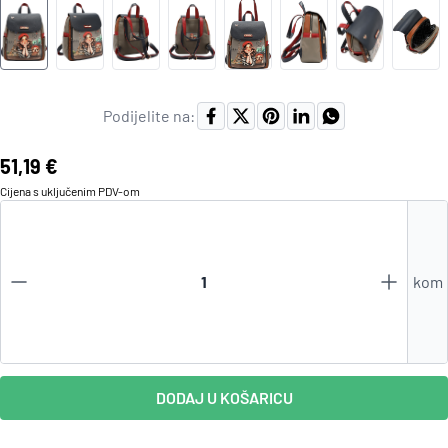
Podijelite na:
Cijena:
51,19 €
Cijena s uključenim
PDV
-om
kom
DODAJ U KOŠARICU