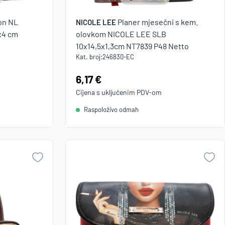
on NL
Planer mjesečni s kem.
NICOLE LEE
x4 cm
olovkom NICOLE LEE SLB
10x14,5x1,3cm NT7839 P48 Netto
Kat. broj:
246830-EC
Cijena:
6,17 €
Cijena s uključenim
PDV
-om
Raspoloživo odmah