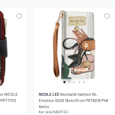
Naziv A-
Zaboravili ste lozinku?
Z
Naziv Z-
A
VI STE NA WEBSHOP-U?
Kreirajte korisnički račun
ion NICOLE
Novčanik fashion NL
NICOLE LEE
 PRT7703
Emotion SS26 18x4x10 cm PRT8018 P48
Netto
Kat. broj:
248237-EC