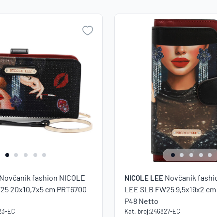
NO
Novčanik fashion NICOLE
Novčanik fash
NICOLE LEE
25 20x10,7x5 cm PRT6700
LEE SLB FW25 9,5x19x2 cm
P48 Netto
23-EC
Kat. broj:
246827-EC