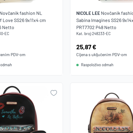
Novčanik fashion NL
Novčanik fashi
NICOLE LEE
of Love SS26 9x11x4 cm
Sabina Imagines SS26 9x14
6 Netto
PRT7702 P48 Netto
30-EC
Kat. broj:
248233-EC
Cijena:
25,87 €
učenim
PDV
-om
Cijena s uključenim
PDV
-om
o odmah
Raspoloživo odmah