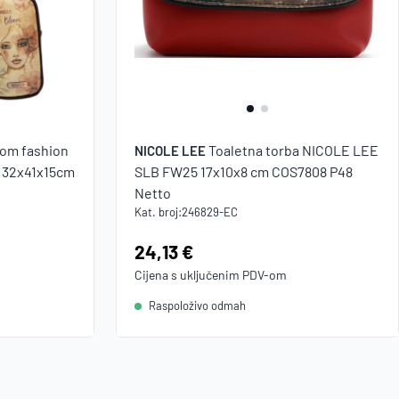
com fashion
Toaletna torba NICOLE LEE
NICOLE LEE
6 32x41x15cm
SLB FW25 17x10x8 cm COS7808 P48
Netto
Kat. broj:
246829-EC
Cijena:
24,13 €
Cijena s uključenim
PDV
-om
Raspoloživo odmah