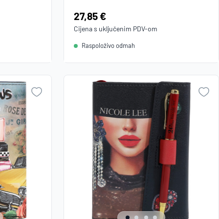
Cijena:
27,85 €
Cijena s uključenim
PDV
-om
Raspoloživo odmah