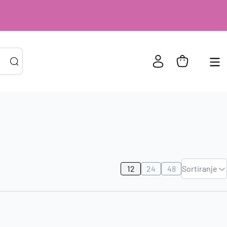
PRIJAVA POSTOJEĆIH KORISNIKA
ail ili
*
risničko
e
Zadano
zinka
*
12
24
48
Sortiranje
Najviša
cijena
Zapamti me na ovom uređaju
Najniža
cijena
Prijavite se