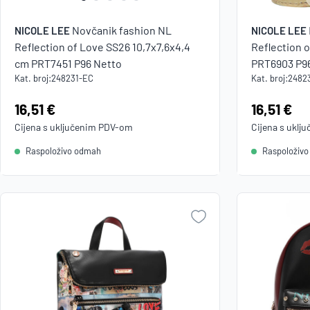
Novčanik fashion NL
NICOLE LEE
NICOLE LEE
Reflection of Love SS26 10,7x7,6x4,4
Reflection 
cm PRT7451 P96 Netto
PRT6903 P9
Kat. broj:
248231-EC
Kat. broj:
2482
Cijena:
16,51 €
Cijena:
16,51 €
Cijena s uključenim
PDV
-om
Cijena s uklj
Raspoloživo odmah
Raspoloživ