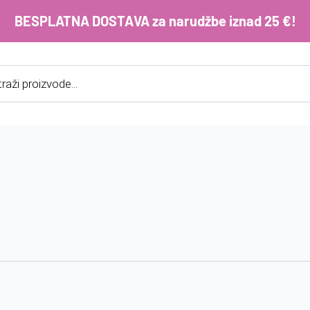
BESPLATNA DOSTAVA za narudžbe iznad 25 €!
cts
h
E-m
ko
im
Lo