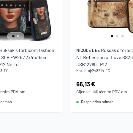
Ruksak s torbicom fashion
Ruksak s torbi
NICOLE LEE
 SLB FW25 32x41x15cm
NL Reflection of Love SS2
P12 Netto
USB12769L P12
13-EC
Kat. broj:
248214-EC
Cijena:
66,13 €
učenim
PDV
-om
Cijena s uključenim
PDV
-om
o odmah
Raspoloživo odmah