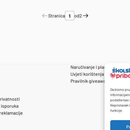
Stranica
od
2
Naručivanje i plaćanje
Uvjeti korištenja
Pravilnik giveaway
Da bismo pruž
informacijam
privatnosti
podatke kao š
 isporuka
Nepristanak i
funkcije.
 reklamacije
P