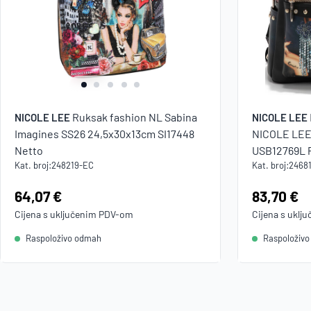
Ruksak fashion NL Sabina
NICOLE LEE
NICOLE LEE
Imagines SS26 24,5x30x13cm SI17448
NICOLE LEE
Netto
USB12769L 
Kat. broj:
248219-EC
Kat. broj:
2468
Cijena:
64,07 €
Cijena:
83,70 €
Cijena s uključenim
PDV
-om
Cijena s uklj
Raspoloživo odmah
Raspoloživ