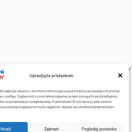
Upravljajte pristankom
ili najbolje iskustvo, koristimo tehnologije poput kolačića za čuvanje i/ili pristup
a o uređaju. Suglasnost s ovim tehnologijama će nam omogućiti da obrađujemo
to su ponašanje pri pregledavanju ili jedinstveni ID-ovi na ovoj web stranici.
li povlačenje suglasnosti može negativno utjecati na određene karakteristike i
rihvati
Zabrani
Pogledaj postavke