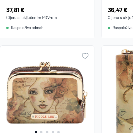
Cijena:
37,81 €
Cijena:
36,47 €
Cijena s uključenim
PDV
-om
Cijena s uklj
Raspoloživo odmah
Raspoloživ