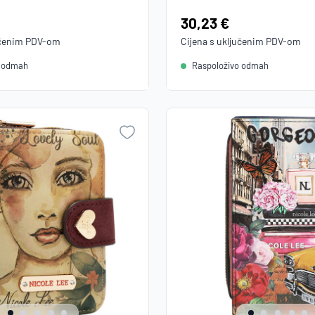
Cijena:
30,23 €
učenim
PDV
-om
Cijena s uključenim
PDV
-om
o odmah
Raspoloživo odmah