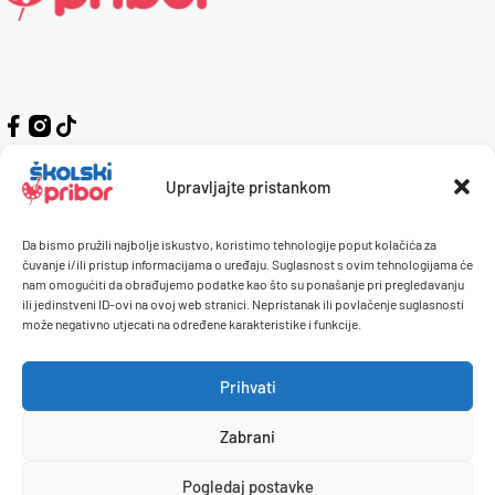
Upravljajte pristankom
Da bismo pružili najbolje iskustvo, koristimo tehnologije poput kolačića za
Kontakt
Naručivanje i plaćanje
čuvanje i/ili pristup informacijama o uređaju. Suglasnost s ovim tehnologijama će
nam omogućiti da obrađujemo podatke kao što su ponašanje pri pregledavanju
O nama
Uvjeti korištenja
ili jedinstveni ID-ovi na ovoj web stranici. Nepristanak ili povlačenje suglasnosti
Pravilnik giveaway
može negativno utjecati na određene karakteristike i funkcije.
Politika privatnosti
Prihvati
Dostava i isporuka
Povrati / reklamacije
Zabrani
Pogledaj postavke