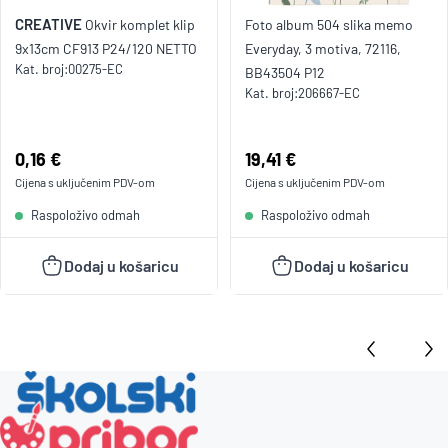
CREATIVE
Okvir komplet klip
Foto album 504 slika memo
9x13cm CF913 P24/120 NETTO
Everyday, 3 motiva, 72116,
Kat. broj:
00275-EC
BB43504 P12
Kat. broj:
206667-EC
Cijena:
0,16 €
Cijena:
19,41 €
Cijena s uključenim
PDV
-om
Cijena s uključenim
PDV
-om
Raspoloživo odmah
Raspoloživo odmah
Dodaj u košaricu
Dodaj u košaricu