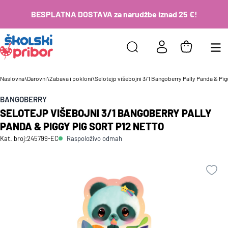
BESPLATNA DOSTAVA za narudžbe iznad 25 €!
Naslovna
\
Darovni
\
Zabava i pokloni
\
Selotejp višebojni 3/1 Bangoberry Pally Panda & Pig
BANGOBERRY
SELOTEJP VIŠEBOJNI 3/1 BANGOBERRY PALLY
PANDA & PIGGY PIG SORT P12 NETTO
Raspoloživo odmah
Kat. broj:
245799-EC