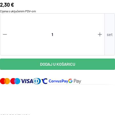
Cijena:
2,30 €
Cijena s uključenim
PDV
-om
set
DODAJ U KOŠARICU