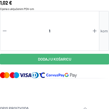
Cijena:
1,02 €
Cijena s uključenim
PDV
-om
kom
DODAJ U KOŠARICU
OPIS PROIZVODA