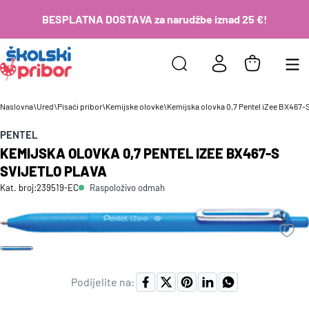
BESPLATNA DOSTAVA za narudžbe iznad 25 €!
Naslovna
\
Ured
\
Pisaći pribor
\
Kemijske olovke
\
Kemijska olovka 0,7 Pentel iZee BX467-S 
PENTEL
KEMIJSKA OLOVKA 0,7 PENTEL IZEE BX467-S
SVIJETLO PLAVA
Raspoloživo odmah
Kat. broj:
239519-EC
Podijelite na: