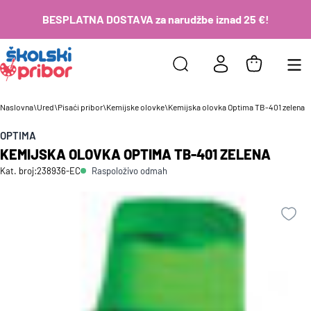
BESPLATNA DOSTAVA za narudžbe iznad 25 €!
Naslovna
\
Ured
\
Pisaći pribor
\
Kemijske olovke
\
Kemijska olovka Optima TB-401 zelena
OPTIMA
KEMIJSKA OLOVKA OPTIMA TB-401 ZELENA
Raspoloživo odmah
Kat. broj:
238936-EC