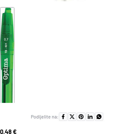
Podijelite na:
Cijena:
0,48 €