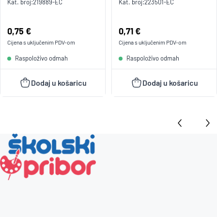
Kat. broj:
219889-EC
Kat. broj:
223501-EC
Cijena:
0,75 €
Cijena:
0,71 €
Cijena s uključenim
PDV
-om
Cijena s uključenim
PDV
-om
Raspoloživo odmah
Raspoloživo odmah
Dodaj u košaricu
Dodaj u košaricu