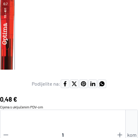
Podijelite na:
Cijena:
0,48 €
Cijena s uključenim
PDV
-om
kom