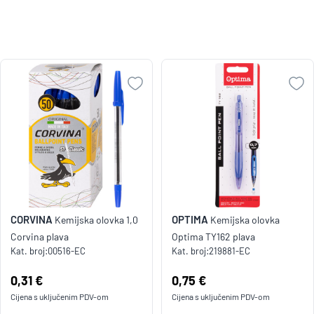
CORVINA
OPTIMA
Kemijska olovka 1,0
Kemijska olovka
Corvina plava
Optima TY162 plava
Kat. broj:
00516-EC
Kat. broj:
219881-EC
Cijena:
0,31 €
Cijena:
0,75 €
Cijena s uključenim
PDV
-om
Cijena s uključenim
PDV
-om