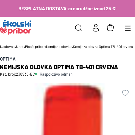
BESPLATNA DOSTAVA za narudžbe iznad 25 €!
Naslovna
\
Ured
\
Pisaći pribor
\
Kemijske olovke
\
Kemijska olovka Optima TB-401 crvena
OPTIMA
KEMIJSKA OLOVKA OPTIMA TB-401 CRVENA
Raspoloživo odmah
Kat. broj:
238935-EC