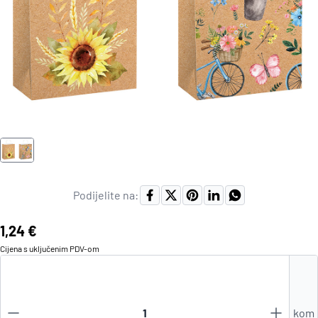
Podijelite na:
Cijena:
1,24 €
Cijena s uključenim
PDV
-om
kom