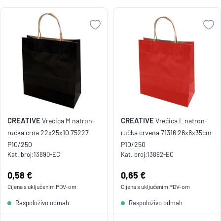
CREATIVE
CREATIVE
Vrećica M natron-
Vrećica L natron-
ručka crna 22x25x10 75227
ručka crvena 71316 26x8x35cm
P10/250
P10/250
Kat. broj:
13890-EC
Kat. broj:
13892-EC
Cijena:
0,58 €
Cijena:
0,65 €
Cijena s uključenim
PDV
-om
Cijena s uključenim
PDV
-om
Raspoloživo odmah
Raspoloživo odmah