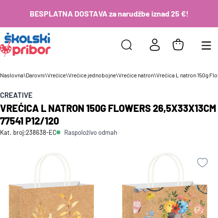
BESPLATNA DOSTAVA za narudžbe iznad 25 €!
Naslovna
\
Darovni
\
Vrećice
\
Vrećice jednobojne
\
Vrećice natron
\
Vrećica L natron 150g Fl
CREATIVE
VREĆICA L NATRON 150G FLOWERS 26,5X33X13CM
77541 P12/120
Raspoloživo odmah
Kat. broj:
238638-EC