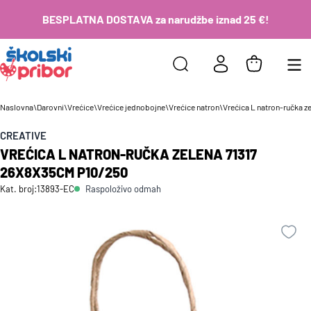
BESPLATNA DOSTAVA za narudžbe iznad 25 €!
Naslovna
\
Darovni
\
Vrećice
\
Vrećice jednobojne
\
Vrećice natron
\
Vrećica L natron-ručka 
CREATIVE
VREĆICA L NATRON-RUČKA ZELENA 71317
26X8X35CM P10/250
Raspoloživo odmah
Kat. broj:
13893-EC