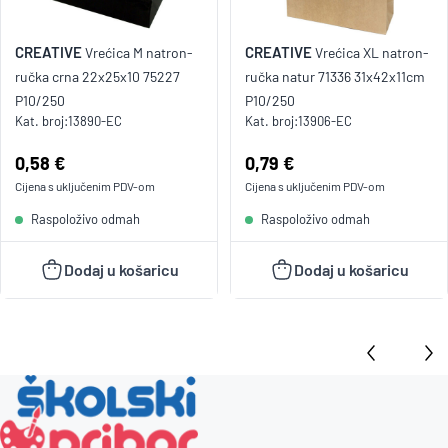
CREATIVE
CREATIVE
Vrećica M natron-
Vrećica XL natron-
ručka crna 22x25x10 75227
ručka natur 71336 31x42x11cm
P10/250
P10/250
Kat. broj:
13890-EC
Kat. broj:
13906-EC
Cijena:
0,58 €
Cijena:
0,79 €
Cijena s uključenim
PDV
-om
Cijena s uključenim
PDV
-om
Raspoloživo odmah
Raspoloživo odmah
Dodaj u košaricu
Dodaj u košaricu