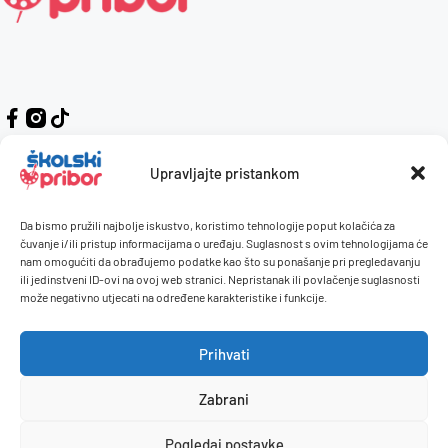
Upravljajte pristankom
Da bismo pružili najbolje iskustvo, koristimo tehnologije poput kolačića za
Kontakt
Naručivanje i plaćanje
čuvanje i/ili pristup informacijama o uređaju. Suglasnost s ovim tehnologijama će
nam omogućiti da obrađujemo podatke kao što su ponašanje pri pregledavanju
O nama
Uvjeti korištenja
ili jedinstveni ID-ovi na ovoj web stranici. Nepristanak ili povlačenje suglasnosti
Pravilnik giveaway
može negativno utjecati na određene karakteristike i funkcije.
Politika privatnosti
Prihvati
Dostava i isporuka
Povrati / reklamacije
Zabrani
Pogledaj postavke