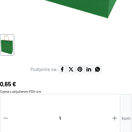
Podijelite na:
Cijena:
0,65 €
Cijena s uključenim
PDV
-om
kom