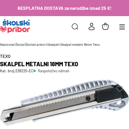
BESPLATNA DOSTAVA za narudžbe iznad 25 €!
Naslovna
\
Škola
\
Školski pribor
\
Skalpeli
\
Skalpel metalni 18mm Texo
TEXO
SKALPEL METALNI 18MM TEXO
Raspoloživo odmah
Kat. broj:
238225-EC