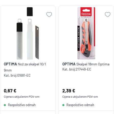
OPTIMA
OPTIMA
Nož za skalpel 10/1
Skalpel 18mm Optima
Kat. broj:
217449-EC
9mm
Kat. broj:
01681-EC
Cijena:
0,67 €
Cijena:
2,39 €
Cijena s uključenim
PDV
-om
Cijena s uključenim
PDV
-om
Raspoloživo odmah
Raspoloživo odmah