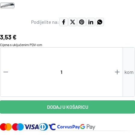
Podijelite na:
Cijena:
3,53 €
Cijena s uključenim
PDV
-om
kom
DODAJ U KOŠARICU