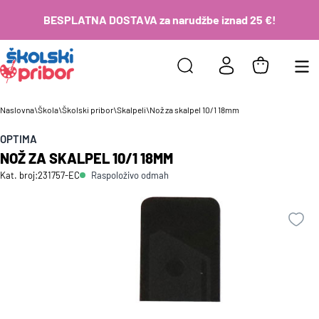
BESPLATNA DOSTAVA za narudžbe iznad 25 €!
Naslovna
\
Škola
\
Školski pribor
\
Skalpeli
\
Nož za skalpel 10/1 18mm
OPTIMA
NOŽ ZA SKALPEL 10/1 18MM
Raspoloživo odmah
Kat. broj:
231757-EC