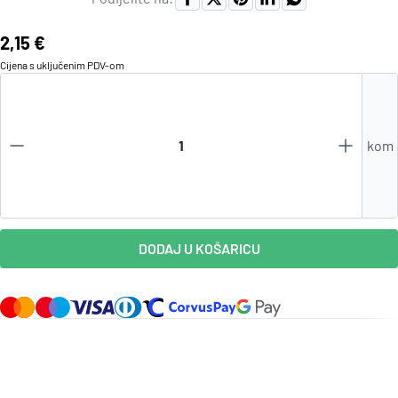
Cijena:
2,15 €
Cijena s uključenim
PDV
-om
kom
DODAJ U KOŠARICU