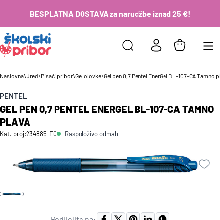
BESPLATNA DOSTAVA za narudžbe iznad 25 €!
Naslovna
\
Ured
\
Pisaći pribor
\
Gel olovke
\
Gel pen 0,7 Pentel EnerGel BL-107-CA Tamno p
PENTEL
GEL PEN 0,7 PENTEL ENERGEL BL-107-CA TAMNO
PLAVA
Raspoloživo odmah
Kat. broj:
234885-EC
Podijelite na: