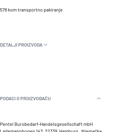
576 kom transportno pakiranje
DETALJI PROIZVODA
PODACI O PROIZVOĐAČU
Pentel Burobedarf-Handelsgesellschaft mbH
Lademannbogen 143, 22339, Hamburg., Njemačka