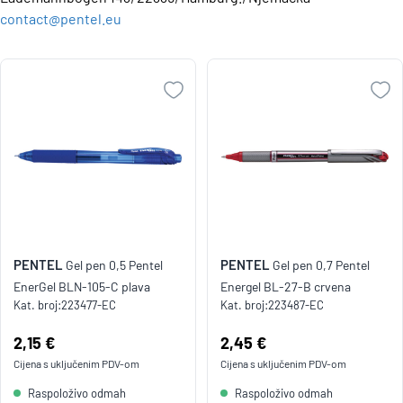
contact@pentel.eu
PENTEL
PENTEL
Gel pen 0,5 Pentel
Gel pen 0,7 Pentel
EnerGel BLN-105-C plava
Energel BL-27-B crvena
Kat. broj:
223477-EC
Kat. broj:
223487-EC
Cijena:
2,15 €
Cijena:
2,45 €
Cijena s uključenim
PDV
-om
Cijena s uključenim
PDV
-om
Raspoloživo odmah
Raspoloživo odmah