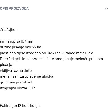
OPIS PROIZVODA
Značajke:
širina ispisa 0,7 mm
dužina pisanja oko 550m
plastično tijelo izrađeno od 84% recikliranog materijala
EnerGel gel tinta brzo se suši te omogućuje mekoću prilikom
pisanja
vidljiva razina tinte
mehanizam za uvlačenje uloška
gumirani prstohvat
izmjenjivi uložak LR7
Pakiranje: 12 kom kutija