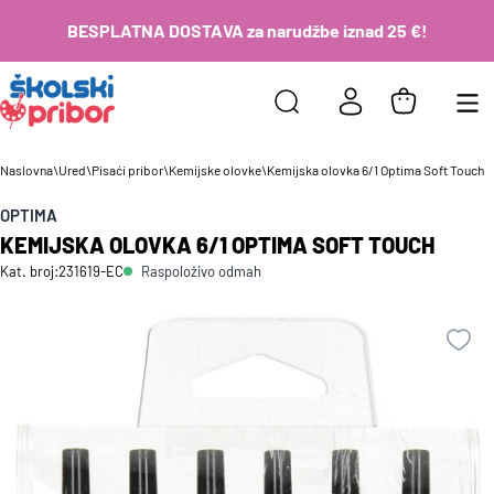
BESPLATNA DOSTAVA za narudžbe iznad 25 €!
Naslovna
\
Ured
\
Pisaći pribor
\
Kemijske olovke
\
Kemijska olovka 6/1 Optima Soft Touch
OPTIMA
KEMIJSKA OLOVKA 6/1 OPTIMA SOFT TOUCH
Raspoloživo odmah
Kat. broj:
231619-EC