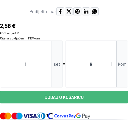
Podijelite na:
Cijena:
2,58 €
kom
=
0,43 €
Cijena s uključenim
PDV
-om
set
=
kom
DODAJ U KOŠARICU