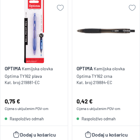
OPTIMA
OPTIMA
Kemijska olovka
Kemijska olovka
Optima TY162 plava
Optima TY162 crna
Kat. broj:
219881-EC
Kat. broj:
219884-EC
Cijena:
0,75 €
Cijena:
0,42 €
Cijena s uključenim
PDV
-om
Cijena s uključenim
PDV
-om
Raspoloživo odmah
Raspoloživo odmah
Dodaj u košaricu
Dodaj u košaricu