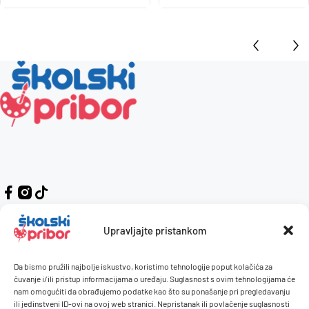
Upravljajte pristankom
Da bismo pružili najbolje iskustvo, koristimo tehnologije poput kolačića za
Kontakt
Naručivanje i plaćanje
čuvanje i/ili pristup informacijama o uređaju. Suglasnost s ovim tehnologijama će
nam omogućiti da obrađujemo podatke kao što su ponašanje pri pregledavanju
O nama
Uvjeti korištenja
ili jedinstveni ID-ovi na ovoj web stranici. Nepristanak ili povlačenje suglasnosti