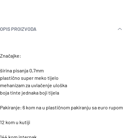
OPIS PROIZVODA
Značajke:
širina pisanja 0,7mm
plastično super meko tijelo
mehanizam za uvlačenje uloška
boja tinte jednaka boji tijela
Pakiranje: 6 kom na u plastičnom pakiranju sa euro rupom
12 kom u kutiji
144 kom interpak