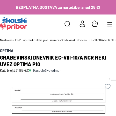
BESPLATNA DOSTAVA za narudžbe iznad 25 €!
Naslovna
\
Ured
\
Papirna konfekcija
\
Tisaknice
\
Građevinski dnevnik EC-VIII-10/A NCR ME
OPTIMA
GRAĐEVINSKI DNEVNIK EC-VIII-10/A NCR MEKI
UVEZ OPTIMA P10
Raspoloživo odmah
Kat. broj:
231168-EC