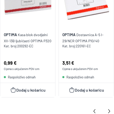
OPTIMA
OPTIMA
Kasa blok dvodjelni
Dostavnica A-5 I-
XII-13B ljubičasti OPTIMA P320
29/NCR OPTIMA P10/40
Kat. broj:
200292-EC
Kat. broj:
220161-EC
Cijena:
0,99 €
Cijena:
3,51 €
Cijena s uključenim
PDV
-om
Cijena s uključenim
PDV
-om
Raspoloživo odmah
Raspoloživo odmah
Dodaj u košaricu
Dodaj u košaricu