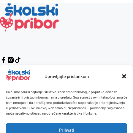
Upravljajte pristankom
Da bismo pružili najbolje iskustvo, koristimo tehnologije poput kolačića za
Kontakt
Naručivanje i plaćanje
čuvanje i/ili pristup informacijama o uređaju. Suglasnost s ovim tehnologijama će
nam omogućiti da obrađujemo podatke kao što su ponašanje pri pregledavanju
O nama
Uvjeti korištenja
ili jedinstveni ID-ovi na ovoj web stranici. Nepristanak ili povlačenje suglasnosti
Pravilnik giveaway
može negativno utjecati na određene karakteristike i funkcije.
Politika privatnosti
Prihvati
Dostava i isporuka