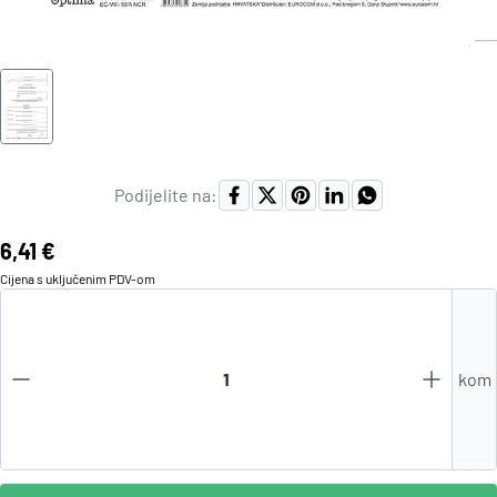
Podijelite na:
Cijena:
6,41 €
Cijena s uključenim
PDV
-om
kom