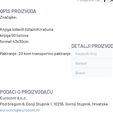
OPIS PROIZVODA
Značajke:
Knjiga izdanih (izlaznih) računa
knjiga 50 listova
format 43x30cm
DETALJI PROIZVO
Pakiranje: 20 kom transportno pakiranje
Kataloški broj
Barkod
Brand
PODACI O PROIZVOĐAČU
Eurocom d.o.o.
Pod bregom 8, Donji Stupnik 1, 10255, Gornji Stupnik, Hrvatska
eurocom@eurocom.hr