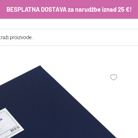
BESPLATNA DOSTAVA za narudžbe iznad 25 €!
cts
h
E-m
ko
im
Lo