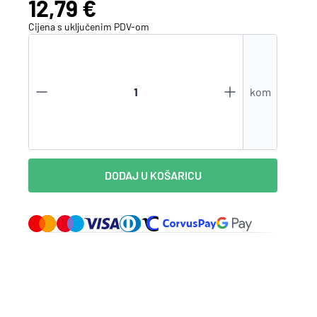
Cijena:
12,79 €
Zaboravili ste lozinku?
Cijena s uključenim
PDV
-om
VI STE NA WEBSHOP-U?
kom
Kreirajte korisnički račun
DODAJ U KOŠARICU