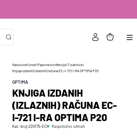
Naslovna
\
Ured
\
Papirna konfekcija
\
Tisaknice
\
Knjiga izdanih (izlaznih) računa EC-I-721 I-RA OPTIMA P20
PRIJAVA POSTOJEĆIH KORISNIKA
ail ili
*
OPTIMA
risničko
KNJIGA IZDANIH
e
zinka
*
(IZLAZNIH) RAČUNA EC-
I-721 I-RA OPTIMA P20
Zapamti me na ovom uređaju
Raspoloživo odmah
Kat. broj:
220175-EC
Prijavite se