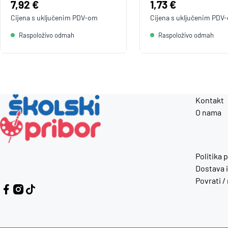
Cijena:
7,92 €
Cijena:
1,73 €
Cijena s uključenim
PDV
-om
Cijena s uključenim
PDV
Raspoloživo odmah
Raspoloživo odmah
Kontakt
O nama
Politika 
Dostava i
Povrati /