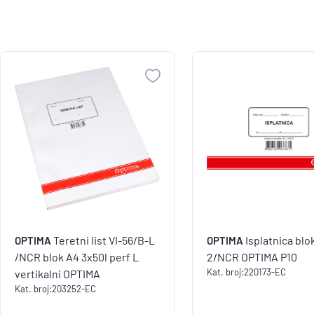
Teretni list VI-56/B-L
Isplatnica blo
OPTIMA
OPTIMA
/NCR blok A4 3x50l perf L
2/NCR OPTIMA P10
Kat. broj:
220173-EC
vertikalni OPTIMA
Kat. broj:
203252-EC