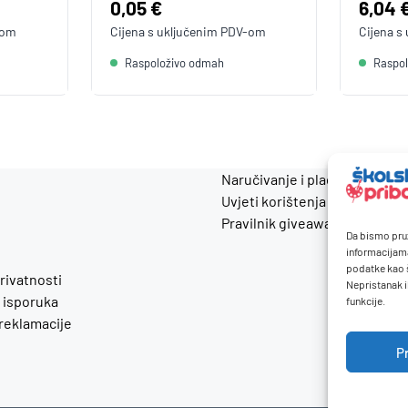
Cijena:
0,05 €
Cijen
6,04 
-om
Cijena s uključenim
PDV
-om
Cijena s
Raspoloživo odmah
Raspo
Naručivanje i plaćanje
Uvjeti korištenja
Pravilnik giveaway
Da bismo pruž
informacijam
podatke kao š
privatnosti
Nepristanak i
 isporuka
funkcije.
 reklamacije
P