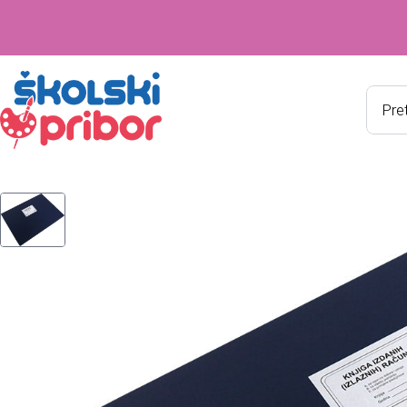
Produ
searc