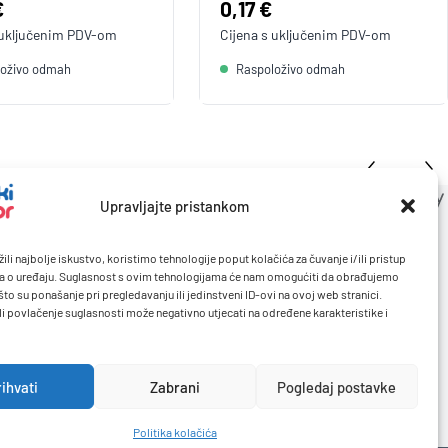
a:
€
Cijena:
0,17 €
 uključenim
PDV
-om
Cijena s uključenim
PDV
-om
loživo odmah
Raspoloživo odmah
Upravljajte pristankom
ili najbolje iskustvo, koristimo tehnologije poput kolačića za čuvanje i/ili pristup
a o uređaju. Suglasnost s ovim tehnologijama će nam omogućiti da obrađujemo
to su ponašanje pri pregledavanju ili jedinstveni ID-ovi na ovoj web stranici.
li povlačenje suglasnosti može negativno utjecati na određene karakteristike i
rihvati
Zabrani
Pogledaj postavke
Politika kolačića