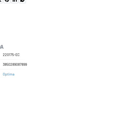
DA
220175-EC
3850289087899
Optima