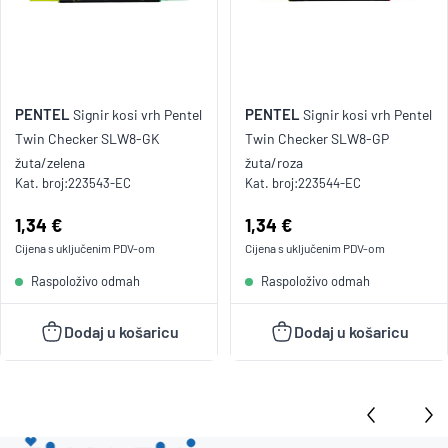
PENTEL
PENTEL
Signir kosi vrh Pentel
Signir kosi vrh Pentel
Twin Checker SLW8-GK
Twin Checker SLW8-GP
žuta/zelena
žuta/roza
Kat. broj:
223543-EC
Kat. broj:
223544-EC
Cijena:
1,34 €
Cijena:
1,34 €
Cijena s uključenim
PDV
-om
Cijena s uključenim
PDV
-om
Raspoloživo odmah
Raspoloživo odmah
Dodaj u košaricu
Dodaj u košaricu