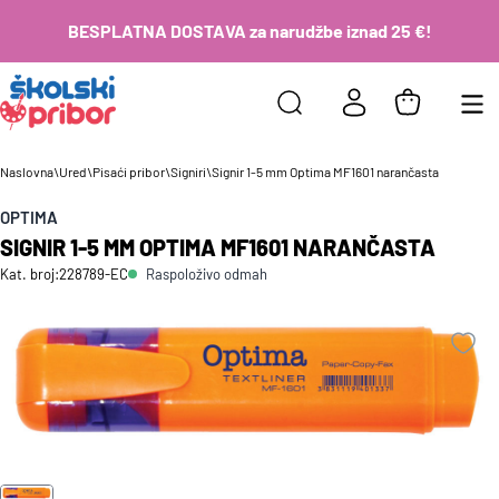
BESPLATNA DOSTAVA za narudžbe iznad 25 €!
Naslovna
\
Ured
\
Pisaći pribor
\
Signiri
\
Signir 1-5 mm Optima MF1601 narančasta
OPTIMA
SIGNIR 1-5 MM OPTIMA MF1601 NARANČASTA
Raspoloživo odmah
Kat. broj:
228789-EC