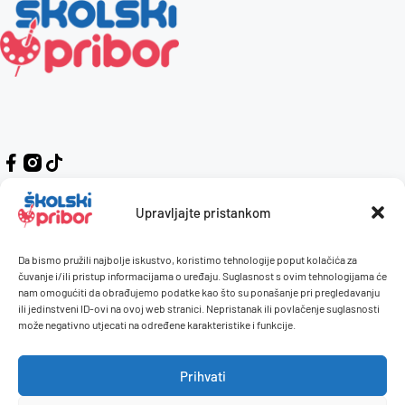
Upravljajte pristankom
Da bismo pružili najbolje iskustvo, koristimo tehnologije poput kolačića za
Kontakt
Naručivanje i plaćanje
čuvanje i/ili pristup informacijama o uređaju. Suglasnost s ovim tehnologijama će
nam omogućiti da obrađujemo podatke kao što su ponašanje pri pregledavanju
O nama
Uvjeti korištenja
ili jedinstveni ID-ovi na ovoj web stranici. Nepristanak ili povlačenje suglasnosti
Pravilnik giveaway
može negativno utjecati na određene karakteristike i funkcije.
Politika privatnosti
Prihvati
Dostava i isporuka
Povrati / reklamacije