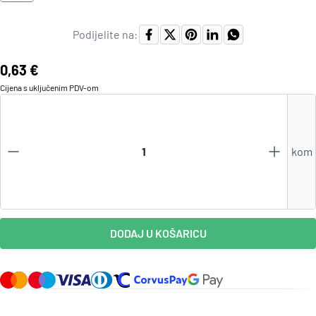
Podijelite na:
Cijena:
0,63 €
Cijena s uključenim
PDV
-om
kom
DODAJ U KOŠARICU