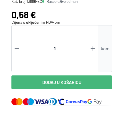
Raspoloživo odmah
Kat. broj:
13886-EC
Zaboravili ste lozinku?
Cijena:
0,58 €
Cijena s uključenim
PDV
-om
VI STE NA WEBSHOP-U?
Kreirajte korisnički račun
kom
DODAJ U KOŠARICU