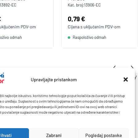
13892-EC
Kat. broj:
13906-EC
a:
€
Cijena:
0,79 €
 uključenim
PDV
-om
Cijena s uključenim
PDV
-om
loživo odmah
Raspoloživo odmah
Upravljajte pristankom
ili najbolje iskustvo, koristimo tehnologije poput kolačića za čuvanje i/ili pristup
a o uređaju. Suglasnost s ovim tehnologijama će nam omogućiti da obrađujemo
to su ponašanje pri pregledavanju ili jedinstveni ID-ovi na ovoj web stranici.
li povlačenje suglasnosti može negativno utjecati na određene karakteristike i
rihvati
Zabrani
Pogledaj postavke