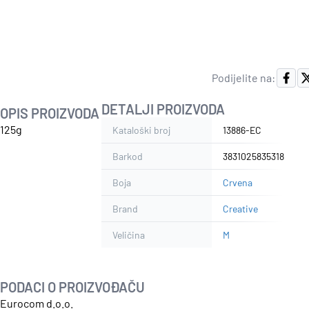
Podijelite na:
DETALJI PROIZVODA
OPIS PROIZVODA
125g
Kataloški broj
13886-EC
Barkod
3831025835318
Boja
Crvena
Brand
Creative
Veličina
M
PODACI O PROIZVOĐAČU
Eurocom d.o.o.