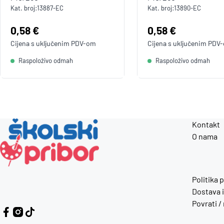
Kat. broj:
13887-EC
Kat. broj:
13890-EC
Cijena:
0,58 €
Cijena:
0,58 €
Cijena s uključenim
PDV
-om
Cijena s uključenim
PDV
Raspoloživo odmah
Raspoloživo odmah
Kontakt
O nama
Politika 
Dostava i
Povrati /