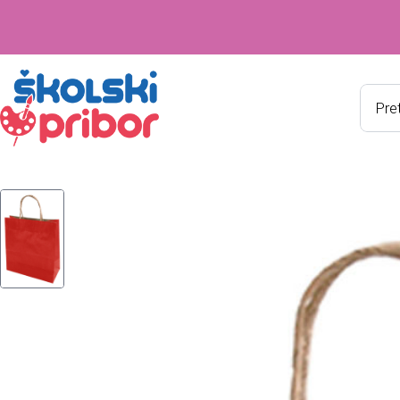
Produ
searc