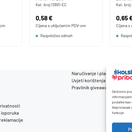
Kat. broj:
13891-EC
Kat. broj:
Cijena:
0,58 €
Cijen
0,65 
-om
Cijena s uključenim
PDV
-om
Cijena s
Raspoloživo odmah
Raspo
Naručivanje i plaćanje
Uvjeti korištenja
Pravilnik giveaway
Da bismo pruž
informacijam
podatke kao š
privatnosti
Nepristanak i
 isporuka
funkcije.
 reklamacije
P