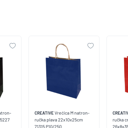
atron-
Vrećica M natron-
CREATIVE
CREATI
75227
ručka plava 22x10x25cm
ručka c
71315 P10/250
26x8x3