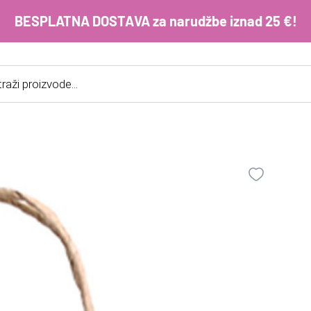
BESPLATNA DOSTAVA za narudžbe iznad 25 €!
cts
h
E-m
ko
im
Lo