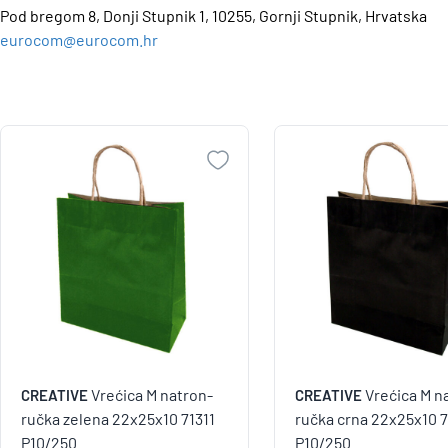
Pod bregom 8, Donji Stupnik 1, 10255, Gornji Stupnik, Hrvatska
eurocom@eurocom.hr
Vrećica M natron-
Vrećica M n
CREATIVE
CREATIVE
ručka zelena 22x25x10 71311
ručka crna 22x25x10 
P10/250
P10/250