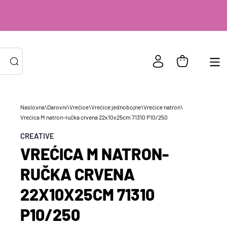
Naslovna
\
Darovni
\
Vrećice
\
Vrećice jednobojne
\
Vrećice natron
\
PRIJAVA POSTOJEĆIH KORISNIKA
Vrećica M natron-ručka crvena 22x10x25cm 71310 P10/250
ail ili
*
CREATIVE
risničko
e
VREĆICA M NATRON-
zinka
*
RUČKA CRVENA
22X10X25CM 71310
Zapamti me na ovom uređaju
P10/250
Prijavite se