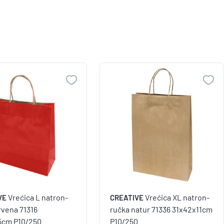
Vrećica L natron-
Vrećica XL natron-
VE
CREATIVE
rvena 71316
ručka natur 71336 31x42x11cm
5cm P10/250
P10/250