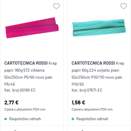
CARTOTECNICA ROSSI
CARTOTECNICA ROSSI
Krep
Krep
papir 180g 572 ciklama
papir 60g 224 svijetlo plavi
50x250cm P5/60 novo pak:
50x250cm P10/110 novo pak:
P5/45
P10/50
Kat. broj:
00199-EC
Kat. broj:
07671-EC
Cijena:
2,77 €
Cijena:
1,56 €
Cijena s uključenim
PDV
-om
Cijena s uključenim
PDV
-om
Raspoloživo odmah
Raspoloživo odmah