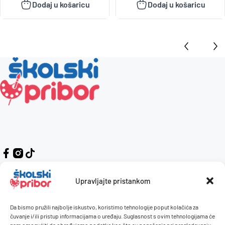
Dodaj u košaricu
Dodaj u košaricu
Upravljajte pristankom
Da bismo pružili najbolje iskustvo, koristimo tehnologije poput kolačića za
Kontakt
Naručivanje i plaćanje
čuvanje i/ili pristup informacijama o uređaju. Suglasnost s ovim tehnologijama će