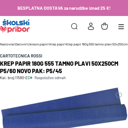
BESPLATNA DOSTAVA za narudžbe iznad 25 €!
Naslovna
\
Darovni
\
Ukrasni papiri
\
Krep papir
\
Krep papir 180g 555 tamno plavi 50x250cm
CARTOTECNICA ROSSI
KREP PAPIR 180G 555 TAMNO PLAVI 50X250CM
P5/60 NOVO PAK: P5/45
Raspoloživo odmah
Kat. broj:
11580-EC