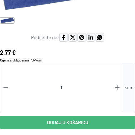
Podijelite na:
Cijena:
2,77 €
Cijena s uključenim
PDV
-om
kom
DODAJ U KOŠARICU