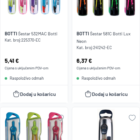
A
BOTTI
BOTTI
Šestar 532MAC Botti
Šestar 581C Botti Lux
Kat. broj:
225370-EC
Neon
Kat. broj:
241242-EC
Cijena:
5,41 €
Cijena:
6,37 €
Cijena s uključenim
PDV
-om
Cijena s uključenim
PDV
-om
Raspoloživo odmah
Raspoloživo odmah
Dodaj u košaricu
Dodaj u košaricu