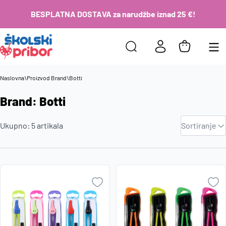
BESPLATNA DOSTAVA za narudžbe iznad 25 €!
Naslovna
\
Proizvod Brand
\
Botti
Brand: Botti
Zadano
Ukupno:
5
artikala
Sortiranje
Najviša
cijena
Najniža
cijena
Naziv A-
Z
Naziv Z-