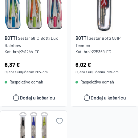
BOTTI
BOTTI
Šestar 581C Botti Lux
Šestar Botti 581P
Rainbow
Tecnico
Kat. broj:
241244-EC
Kat. broj:
225369-EC
Cijena:
6,37 €
Cijena:
6,02 €
Cijena s uključenim
PDV
-om
Cijena s uključenim
PDV
-om
Raspoloživo odmah
Raspoloživo odmah
Dodaj u košaricu
Dodaj u košaricu