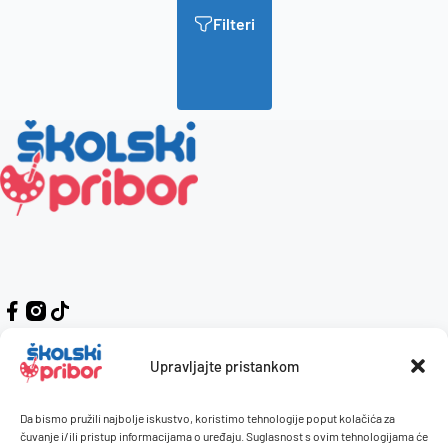
Filteri
Upravljajte pristankom
Da bismo pružili najbolje iskustvo, koristimo tehnologije poput kolačića za
Kontakt
Naručivanje i plaćanje
čuvanje i/ili pristup informacijama o uređaju. Suglasnost s ovim tehnologijama će