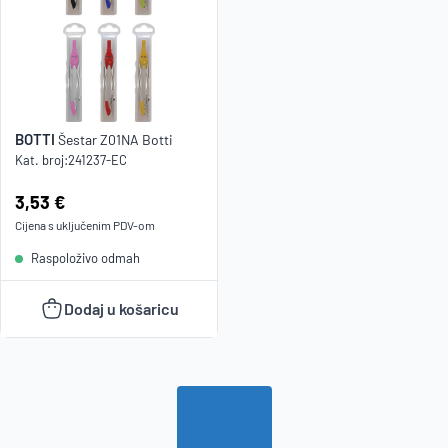
BOTTI
Šestar Z01NA Botti
Kat. broj:
241237-EC
Cijena:
3,53 €
Cijena s uključenim
PDV
-om
Raspoloživo odmah
Dodaj u košaricu