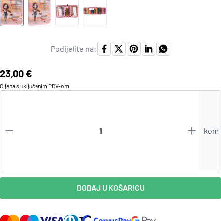
Podijelite na:
Cijena:
23,00 €
Cijena s uključenim
PDV
-om
kom
DODAJ U KOŠARICU