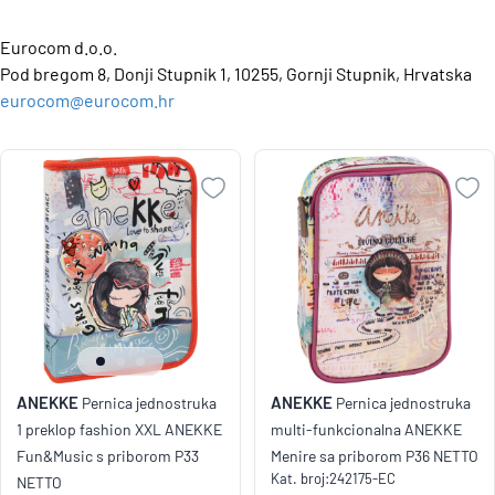
Eurocom d.o.o.
Pod bregom 8, Donji Stupnik 1, 10255, Gornji Stupnik, Hrvatska
eurocom@eurocom.hr
ANEKKE
ANEKKE
Pernica jednostruka
Pernica jednostruka
1 preklop fashion XXL ANEKKE
multi-funkcionalna ANEKKE
Fun&Music s priborom P33
Menire sa priborom P36 NETTO
Kat. broj:
242175-EC
NETTO