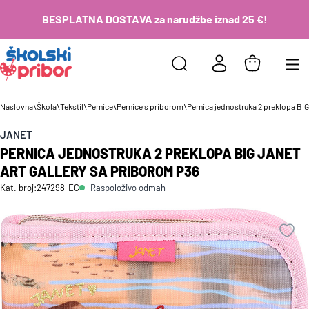
BESPLATNA DOSTAVA za narudžbe iznad 25 €!
Naslovna
\
Škola
\
Tekstil
\
Pernice
\
Pernice s priborom
\
Pernica jednostruka 2 preklopa BI
JANET
PERNICA JEDNOSTRUKA 2 PREKLOPA BIG JANET
ART GALLERY SA PRIBOROM P36
Raspoloživo odmah
Kat. broj:
247298-EC